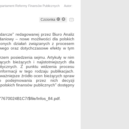
epartament Reformy Finansów Publicznych
Autor:
Czcionka
odarcze" redagowanej przez Biuro Analiz
adaniowy – nowe możliwości dla polskich
dzonych działań związanych z procesem
owego oraz dotychczasowe efekty w tym
arzem posiedzenia sejmu. Artykuły w nim
ych bieżących i najistotniejszych dla
itycznych. Z punktu widzenia procesu
nformacji w tego rodzaju publikacjach.
jważniejsze źródło ocen bieżących spraw
do podejmowania przez nich decyzji
 polskich finansów publicznych" dostępny
7670024B1C7/$file/Infos_84.pdf
.