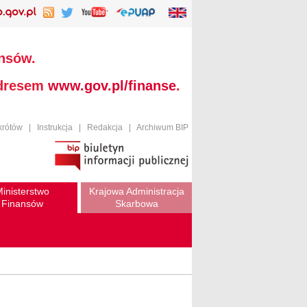
ansów.
adresem
www.gov.pl/finanse
.
krótów
|
Instrukcja
|
Redakcja
|
Archiwum BIP
inisterstwo
Krajowa Administracja
Finansów
Skarbowa