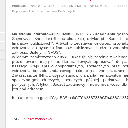
Publikacja:
2012.09.13 08:15
Aktualizacja:
2012.09.13 08:16
Źródło: D
Departament Reformy Finansów Publicznych
Na stronie internetowej biuletynu „INFOS - Zagadnienia gosp
Sejmowych Kancelarii Sejmu ukazał się artykuł pt. „Budżet z
finansów publicznych". Artykuł przedstawia celowość prowa
wdrażania do systemu finansów publicznych budżetu zadani
zakresie. Biuletyn „INFOS",
w którym zamieszczono artykuł, ukazuje się zgodnie z kalend
prezentowane mają charakter naukowych opracowań dotycząc
naszego kraju spraw gospodarczych, społecznych oraz pol
wdrożenia budżetu zadaniowego istotne jest zamieszczanie i
Zwłaszcza, że INFOS często stanowi dla parlamentarzystów na
społeczno-gospodarczych, będących później podstawą 
politycznych. Artykuł „Budżet zadaniowy – nowe możliwości dla
jest pod adresem:
http://parl.sejm.gov.pl/WydBAS.nsf/0/F0A2867339CD4086C1257
TAGI
budżet zadaniowy