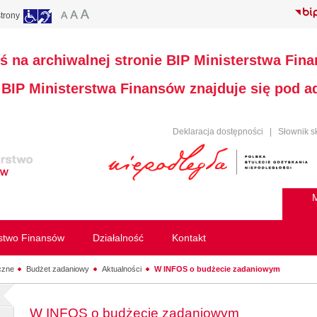
trony
ś na archiwalnej stronie BIP Ministerstwa Fin
a BIP Ministerstwa Finansów znajduje się pod 
Deklaracja dostępności
|
Słownik s
M
rstwo Finansów
Działalność
Kontakt
czne
Budżet zadaniowy
Aktualności
W INFOS o budżecie zadaniowym
W INFOS o budżecie zadaniowym