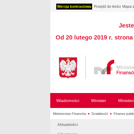
Wersja kontrastowa
Przejdź do treści
Mapa s
Jeste
Od 20 lutego 2019 r. stron
Wiadomości
Minister
Ministe
Ministerstwo Finansów
Działalność
Finanse publi
Aktualności