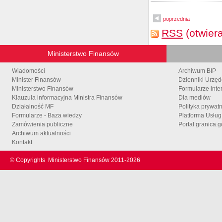
poprzednia
RSS
(otwier
Ministerstwo Finansów
Wiadomości
Archiwum BIP
Minister Finansów
Dzienniki Urzę
Ministerstwo Finansów
Formularze inte
Klauzula informacyjna Ministra Finansów
Dla mediów
Działalność MF
Polityka prywat
Formularze - Baza wiedzy
Platforma Usłu
Zamówienia publiczne
Portal granica.g
Archiwum aktualności
Kontakt
© Copyrights
Ministerstwo Finansów 2011-
2026