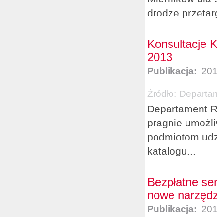
drodze przetar
Konsultacje K
2013
Publikacja:
201
Źródło:
Departam
Departament R
pragnie umożl
podmiotom udz
katalogu...
Bezpłatne se
nowe narzędz
Publikacja:
201