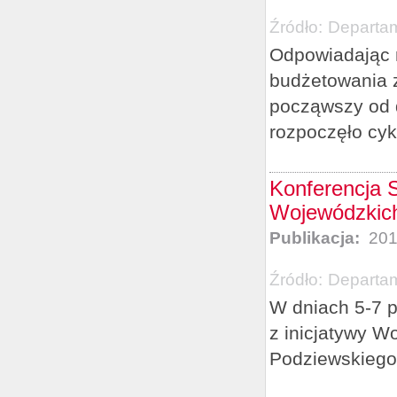
Źródło:
Departam
Odpowiadając 
budżetowania 
począwszy od d
rozpoczęło cykl
Konferencja S
Wojewódzkich
Publikacja:
201
Źródło:
Departam
W dniach 5-7 p
z inicjatywy 
Podziewskiego 