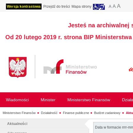
Wersja kontrastowa
Przejdź do treści
Mapa strony
Jesteś na archiwalnej 
Od 20 lutego 2019 r. strona BIP Ministerstw
Wiadomości
Minister
Ministerstwo Finansów
Dział
Ministerstwo Finansów
Działalność
Finanse publiczne
Budżet zadaniowy
Aktu
Aktualności
Data w formacie rrrr-m