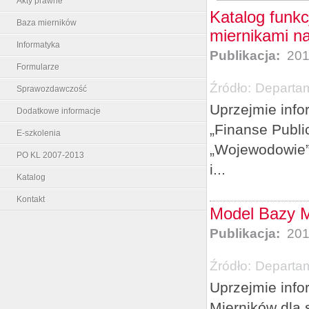
Akty prawne
Katalog funkc
Baza mierników
miernikami n
Informatyka
Publikacja:
201
Formularze
Źródło:
Departam
Sprawozdawczość
Uprzejmie info
Dodatkowe informacje
„Finanse Publi
E-szkolenia
„Wojewodowie” 
PO KL 2007-2013
i...
Katalog
Kontakt
Model Bazy M
Publikacja:
201
Źródło:
Departam
Uprzejmie info
Mierników dla