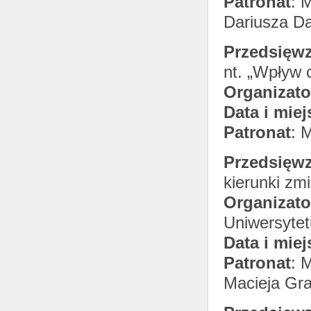
Patronat
: 
Dariusza Da
Przedsięwz
nt. „Wpływ 
Organizato
Data i miej
Patronat
: 
Przedsięwz
kierunki zm
Organizato
Uniwersytet
Data i miej
Patronat
: 
Macieja Gr