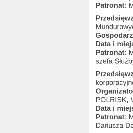
Patronat
: 
Przedsięwz
Mundurowy
Gospodarz
Data i miej
Patronat
: 
szefa Służb
Przedsięwz
korporacyjn
Organizato
POLRISK, 
Data i miej
Patronat
: 
Dariusza Da