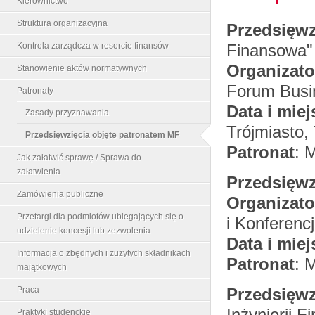
Kierownictwo
Struktura organizacyjna
Przedsięwz
Kontrola zarządcza w resorcie finansów
Finansowa"
Organizato
Stanowienie aktów normatywnych
Forum Busi
Patronaty
Data i miej
Zasady przyznawania
Trójmiasto, 
Przedsięwzięcia objęte patronatem MF
Patronat
: 
Jak załatwić sprawę / Sprawa do
załatwienia
Przedsięwz
Zamówienia publiczne
Organizato
Przetargi dla podmiotów ubiegających się o
i Konferenc
udzielenie koncesji lub zezwolenia
Data i miej
Informacja o zbędnych i zużytych składnikach
Patronat
: 
majątkowych
Praca
Przedsięwz
Inżynierii F
Praktyki studenckie