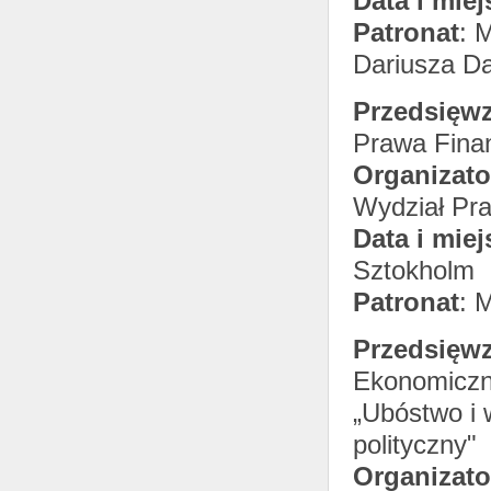
Data i miej
Patronat
: 
Dariusza Da
Przedsięwz
Prawa Fina
Organizato
Wydział Pra
Data i miej
Sztokholm
Patronat
: 
Przedsięwz
Ekonomiczn
„Ubóstwo i 
polityczny"
Organizato