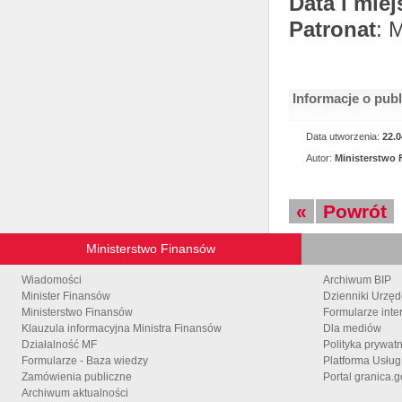
Data i miej
Patronat
: 
Informacje o pub
Data utworzenia:
22.0
Autor:
Ministerstwo
«
Powrót
Ministerstwo Finansów
Wiadomości
Archiwum BIP
Minister Finansów
Dzienniki Urzę
Ministerstwo Finansów
Formularze inte
Klauzula informacyjna Ministra Finansów
Dla mediów
Działalność MF
Polityka prywat
Formularze - Baza wiedzy
Platforma Usłu
Zamówienia publiczne
Portal granica.g
Archiwum aktualności