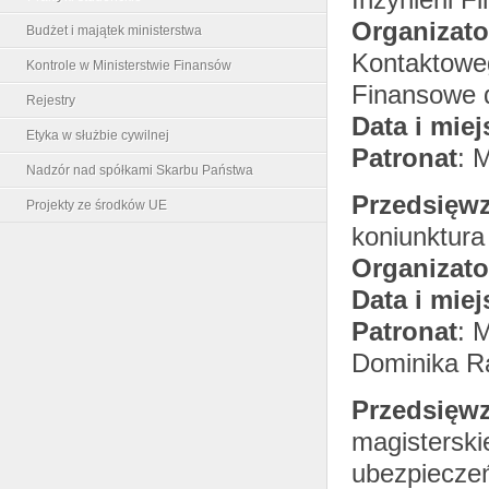
Organizato
Budżet i majątek ministerstwa
Kontaktowe
Kontrole w Ministerstwie Finansów
Finansowe 
Rejestry
Data i miej
Etyka w służbie cywilnej
Patronat
: 
Nadzór nad spółkami Skarbu Państwa
Przedsięwz
Projekty ze środków UE
koniunktura
Organizato
Data i miej
Patronat
: 
Dominika Ra
Przedsięwz
magisterski
ubezpiecze