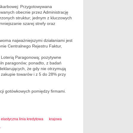
 Skarbowej: Przygotowywana
zowanych obecnie przez Administrację
zonych struktur; jednym z kluczowych
niejszanie szarej strefy oraz
woma najważniejszymi działaniami jest
enie Centralnego Rejestru Faktur,
 Loterią Paragonową; pozytywne
 mln paragonów; ponadto, z badań
deklarujących, że gdy nie otrzymują
 zakupie towarów i z 5 do 28% przy
akcji gotówkowych pomiędzy firmami.
elastyczna linia kredytowa
krajowa
r