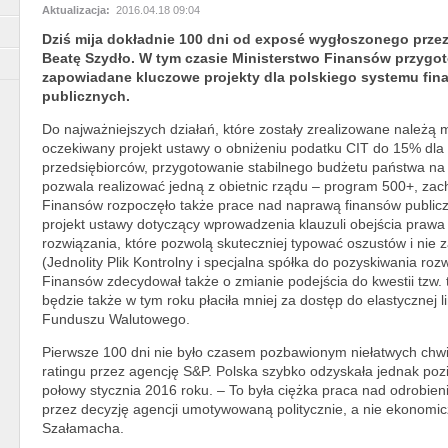
Aktualizacja:
2016.04.18 09:04
Dziś mija dokładnie 100 dni od exposé wygłoszonego przez
Beatę Szydło. W tym czasie Ministerstwo Finansów przygo
zapowiadane kluczowe projekty dla polskiego systemu fi
publicznych.
Do najważniejszych działań, które zostały zrealizowane należą 
oczekiwany projekt ustawy o obniżeniu podatku CIT do 15% dla
przedsiębiorców, przygotowanie stabilnego budżetu państwa na
pozwala realizować jedną z obietnic rządu – program 500+, zach
Finansów rozpoczęło także prace nad naprawą finansów publicz
projekt ustawy dotyczący wprowadzenia klauzuli obejścia praw
rozwiązania, które pozwolą skuteczniej typować oszustów i ni
(Jednolity Plik Kontrolny i specjalna spółka do pozyskiwania roz
Finansów zdecydował także o zmianie podejścia do kwestii tzw. 
będzie także w tym roku płaciła mniej za dostęp do elastycznej
Funduszu Walutowego.
Pierwsze 100 dni nie było czasem pozbawionym niełatwych chw
ratingu przez agencję S&P. Polska szybko odzyskała jednak poz
połowy stycznia 2016 roku. – To była ciężka praca nad odrobie
przez decyzję agencji umotywowaną politycznie, a nie ekonomi
Szałamacha.