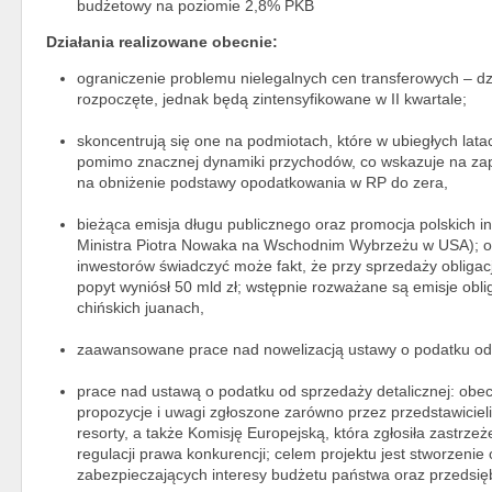
budżetowy na poziomie 2,8% PKB
Działania realizowane obecnie:
ograniczenie problemu nielegalnych cen transferowych – dzi
rozpoczęte, jednak będą zintensyfikowane w II kwartale;
skoncentrują się one na podmiotach, które w ubiegłych latac
pomimo znacznej dynamiki przychodów, co wskazuje na zap
na obniżenie podstawy opodatkowania w RP do zera,
bieżąca emisja długu publicznego oraz promocja polskich 
Ministra Piotra Nowaka na Wschodnim Wybrzeżu w USA); o 
inwestorów świadczyć może fakt, że przy sprzedaży obligac
popyt wyniósł 50 mld zł; wstępnie rozważane są emisje obli
chińskich juanach,
zaawansowane prace nad nowelizacją ustawy o podatku od 
prace nad ustawą o podatku od sprzedaży detalicznej: obec
propozycje i uwagi zgłoszone zarówno przez przedstawiciel
resorty, a także Komisję Europejską, która zgłosiła zastrze
regulacji prawa konkurencji; celem projektu jest stworzeni
zabezpieczających interesy budżetu państwa oraz przedsię