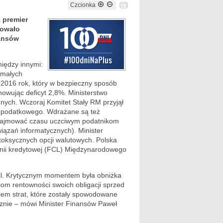
Czcionka
 premier
towało
nansów
między innymi:
 małych
 2016 rok, który w bezpieczny sposób
owując deficyt 2,8%. Ministerstwo
nych. Wczoraj Komitet Stały RM przyjął
a podatkowego. Wdrażane są też
e zajmować czasu uczciwym podatnikom
wiązań informatycznych). Minister
toksycznych opcji walutowych. Polska
 linii kredytowej (FCL) Międzynarodowego
il. Krytycznym momentem była obniżka
iom rentowności swoich obligacji sprzed
niem strat, które zostały spowodowane
cznie – mówi Minister Finansów Paweł