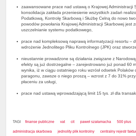
zaawansowane prace nad ustawą o Krajowej Administracji
konsolidacja zakłada przeniesienie wszystkich zadań reali
Podatkową, Kontrolę Skarbową i Służbę Celną do nowo twor
powodów powołania Krajowej Administracji Skarbowej jest zm
uszczelnianie systemu podatkowego,
prace nad kompleksową naprawą informatyzacji resortu – d
wdrożenie Jednolitego Pliku Kontrolnego (JPK) oraz stworz
nieustannie prowadzone są działania związane z Narodową
efekty są już dostrzegalne – zarejestrowano już ponad 60
wynika, iż w ciągu ostatniego roku wzrósł odsetek Polaków 
paragonu, zawsze o niego proszą – wzrost z 7 do 31% przy
płaceniu za usługi,
prace nad ustawą wprowadzającą limit 15 tys. zł dla trans
TAGI
finanse publiczne
vat
cit
paweł szałamacha
500 plus
administracja skarbowa
jednolity plik kontrolny
centralny rejestr faktu