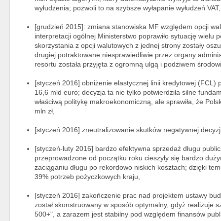
wyłudzenia; pozwoli to na szybsze wyłapanie wyłudzeń VAT,
[grudzień 2015]: zmiana stanowiska MF względem opcji wa
interpretacji ogólnej Ministerstwo poprawiło sytuację wielu 
skorzystania z opcji walutowych z jednej strony zostały osz
drugiej potraktowane niesprawiedliwie przez organy adminis
resortu została przyjęta z ogromną ulgą i podziwem środo
[styczeń 2016] obniżenie elastycznej linii kredytowej (FCL)
16,6 mld euro; decyzja ta nie tylko potwierdziła silne funda
właściwą politykę makroekonomiczną, ale sprawiła, że Pols
mln zł,
[styczeń 2016] zneutralizowanie skutków negatywnej decyzji
[styczeń-luty 2016] bardzo efektywna sprzedaż długu publi
przeprowadzone od początku roku cieszyły się bardzo duży
zaciąganiu długu po rekordowo niskich kosztach; dzięki temu
39% potrzeb pożyczkowych kraju,
[styczeń 2016] zakończenie prac nad projektem ustawy bud
został skonstruowany w sposób optymalny, gdyż realizuje s
500+", a zarazem jest stabilny pod względem finansów publi