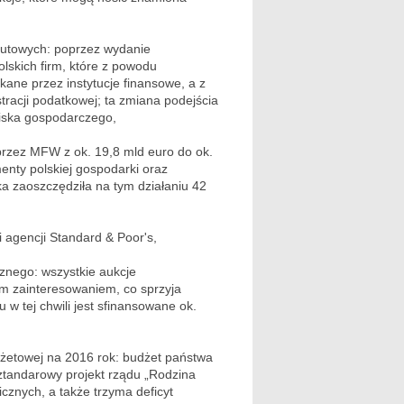
lutowych: poprzez wydanie
polskich firm, które z powodu
ukane przez instytucje finansowe, a z
tracji podatkowej; ta zmiana podejścia
wiska gospodarczego,
 przez MFW z ok. 19,8 mld euro do ok.
menty polskiej gospodarki oraz
ka zaoszczędziła na tym działaniu 42
 agencji Standard & Poor's,
cznego: wszystkie aukcje
m zainteresowaniem, co sprzyja
 w tej chwili jest sfinansowane ok.
żetowej na 2016 rok: budżet państwa
ztandarowy projekt rządu „Rodzina
cznych, a także trzyma deficyt