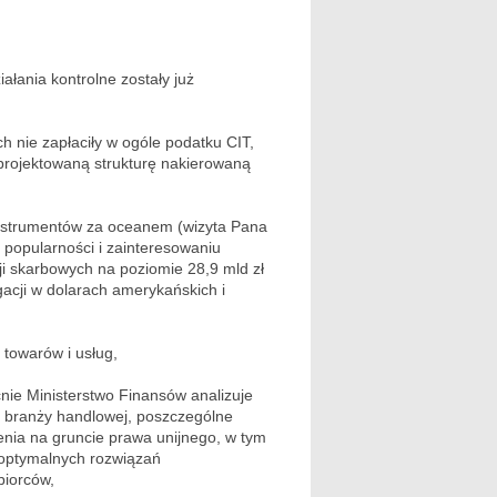
ałania kontrolne zostały już
h nie zapłaciły w ogóle podatku CIT,
rojektowaną strukturę nakierowaną
instrumentów za oceanem (wizyta Pana
popularności i zainteresowaniu
ji skarbowych na poziomie 28,9 mld zł
gacji w dolarach amerykańskich i
towarów i usług,
nie Ministerstwo Finansów analizuje
i branży handlowej, poszczególne
żenia na gruncie prawa unijnego, w tym
e optymalnych rozwiązań
biorców,