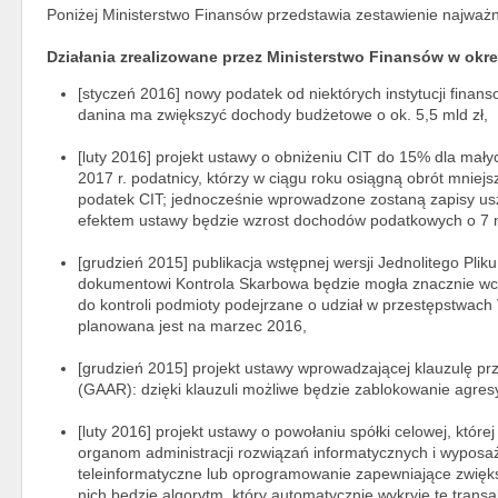
Poniżej Ministerstwo Finansów przedstawia zestawienie najważn
Działania zrealizowane przez Ministerstwo Finansów w okre
[styczeń 2016] nowy podatek od niektórych instytucji fina
danina ma zwiększyć dochody budżetowe o ok. 5,5 mld zł,
[luty 2016] projekt ustawy o obniżeniu CIT do 15% dla mały
2017 r. podatnicy, którzy w ciągu roku osiągną obrót mniejs
podatek CIT; jednocześnie wprowadzone zostaną zapisy usz
efektem ustawy będzie wzrost dochodów podatkowych o 7 m
[grudzień 2015] publikacja wstępnej wersji Jednolitego Plik
dokumentowi Kontrola Skarbowa będzie mogła znacznie wcze
do kontroli podmioty podejrzane o udział w przestępstwach 
planowana jest na marzec 2016,
[grudzień 2015] projekt ustawy wprowadzającej klauzulę p
(GAAR): dzięki klauzuli możliwe będzie zablokowanie agres
[luty 2016] projekt ustawy o powołaniu spółki celowej, któr
organom administracji rozwiązań informatycznych i wyposaż
teleinformatyczne lub oprogramowanie zapewniające zwięks
nich będzie algorytm, który automatycznie wykryje te trans