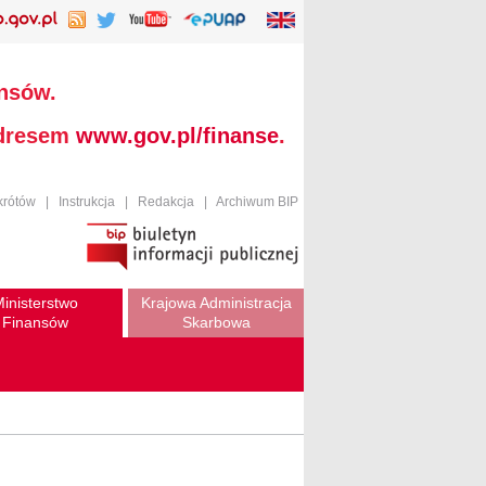
ansów.
adresem
www.gov.pl/finanse
.
krótów
|
Instrukcja
|
Redakcja
|
Archiwum BIP
inisterstwo
Krajowa Administracja
Finansów
Skarbowa