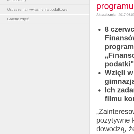
programu
Ostrzeżenia i wyjaśnienia podatkowe
Aktualizacja:
2017.06.09
Galerie zdjęć
8 czerwc
Finansó
program
„Finanso
podatki"
Wzięli w
gimnazja
Ich zada
filmu k
„Zainteres
pozytywne k
dowodzą, że