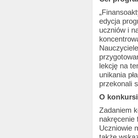
„Finansoakty
edycja prog
uczniów i n
koncentrowa
Nauczyciele
przygotowan
lekcję na te
unikania pł
przekonali 
O konkurs
Zadaniem k
nakręcenie 
Uczniowie m
także wskaz