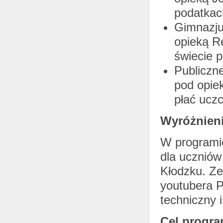
podatkac
Gimnazju
opieką R
świecie 
Publiczn
pod opiek
płać uczc
Wyróżnien
W programi
dla ucznió
Kłodzku. Ze
youtubera P
techniczny 
Cel progr