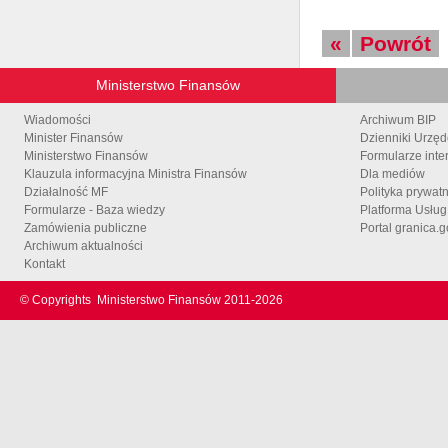
«
Powrót
Ministerstwo Finansów
Wiadomości
Archiwum BIP
Minister Finansów
Dzienniki Urzę
Ministerstwo Finansów
Formularze inte
Klauzula informacyjna Ministra Finansów
Dla mediów
Działalność MF
Polityka prywat
Formularze - Baza wiedzy
Platforma Usłu
Zamówienia publiczne
Portal granica.g
Archiwum aktualności
Kontakt
© Copyrights
Ministerstwo Finansów 2011-
2026