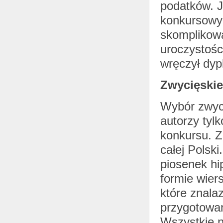
podatków. 
konkursowyc
skomplikowa
uroczystośc
wręczył dyp
Zwycięskie
Wybór zwyci
autorzy tyl
konkursu. Z
całej Polski
piosenek hi
formie wier
które znalaz
przygotowan
Wszystkie n