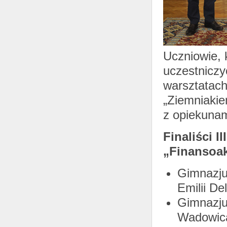
Uczniowie, 
uczestniczy
warsztatach
„Ziemniakie
z opiekunam
Finaliści 
„Finansoak
Gimnazju
Emilii De
Gimnazju
Wadowicac