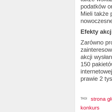
podatków or
Mieli także
nowoczesne
Efekty akcj
Zarówno pro
zainteresow
akcji wysła
150 pakietó
internetowe
prawie 2 ty
strona g
TAGI
konkurs