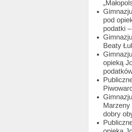
„Małopol
Gimnazju
pod opiek
podatki –
Gimnazju
Beaty Łuk
Gimnazju
opieką Jo
podatków
Publiczn
Piwowarcz
Gimnazju
Marzeny M
dobry oby
Publiczn
opieką Jo