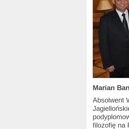
Marian Ba
Absolwent W
Jagiellońsk
podyplomowe
filozofię na