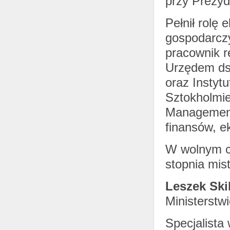
przy Prezyd
Pełnił rolę 
gospodarczy
pracownik r
Urzędem ds
oraz Instyt
Sztokholmie
Management.
finansów, e
W wolnym cz
stopnia mis
Leszek Sk
Ministerstw
Specjalista