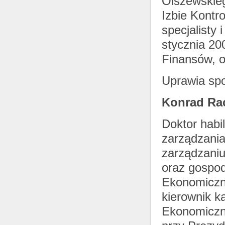
Olszewskie
Izbie Kontr
specjalisty
stycznia 20
Finansów, o
Uprawia spo
Konrad Ra
Doktor habi
zarządzania 
zarządzaniu
oraz gospoda
Ekonomiczn
kierownik 
Ekonomiczn