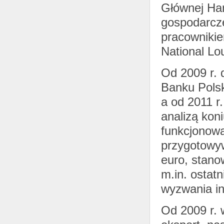
Głównej Ha
gospodarcze 
pracowniki
National Lou
Od 2009 r. 
Banku Polsk
a od 2011 r
analizą kon
funkcjonowa
przygotowy
euro, stan
m.in. ostat
wyzwania int
Od 2009 r. 