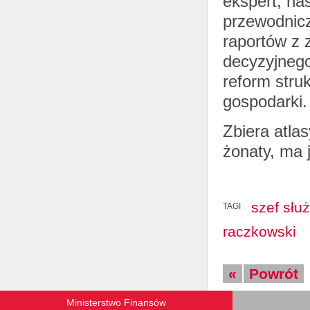
ekspert, na
przewodnicz
raportów z 
decyzyjnego
reform stru
gospodarki.
Zbiera atla
żonaty, ma 
szef słu
TAGI
raczkowski
«
Powrót
Ministerstwo Finansów