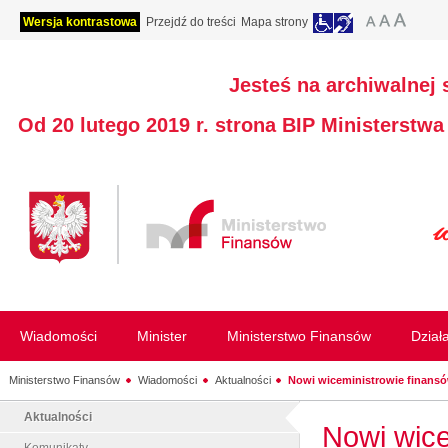
Wersja kontrastowa
Przejdź do treści
Mapa strony
Jesteś na archiwalnej 
Od 20 lutego 2019 r. strona BIP Ministerstw
Wiadomości
Minister
Ministerstwo Finansów
Dział
Ministerstwo Finansów
Wiadomości
Aktualności
Nowi wiceministrowie finans
Aktualności
Nowi wice
Komunikaty