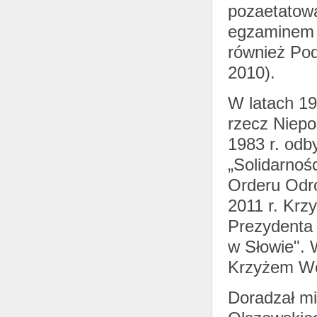
pozaetatową
egzaminem 
również Po
2010).
W latach 197
rzecz Niepo
1983 r. odb
„Solidarnoś
Orderu Odro
2011 r. Krz
Prezydenta
w Słowie". 
Krzyżem Wol
Doradzał mi