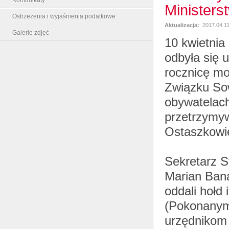
Ministers
Ostrzeżenia i wyjaśnienia podatkowe
Aktualizacja:
2017.04.11
Galerie zdjęć
10 kwietnia
odbyła się 
rocznicę m
Związku So
obywatelac
przetrzymyw
Ostaszkowi
Sekretarz S
Marian Bana
oddali hołd i
(Pokonanym
urzędnikom 