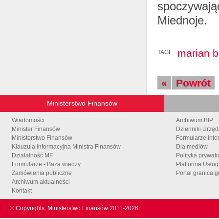
spoczywają
Miednoje.
marian 
TAGI
«
Powrót
Ministerstwo Finansów
Wiadomości
Archiwum BIP
Minister Finansów
Dzienniki Urzę
Ministerstwo Finansów
Formularze inte
Klauzula informacyjna Ministra Finansów
Dla mediów
Działalność MF
Polityka prywat
Formularze - Baza wiedzy
Platforma Usłu
Zamówienia publiczne
Portal granica.g
Archiwum aktualności
Kontakt
© Copyrights
Ministerstwo Finansów 2011-
2026