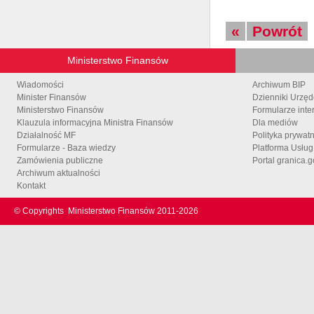
«
Powrót
Ministerstwo Finansów
Wiadomości
Archiwum BIP
Minister Finansów
Dzienniki Urzę
Ministerstwo Finansów
Formularze inte
Klauzula informacyjna Ministra Finansów
Dla mediów
Działalność MF
Polityka prywat
Formularze - Baza wiedzy
Platforma Usłu
Zamówienia publiczne
Portal granica.g
Archiwum aktualności
Kontakt
© Copyrights
Ministerstwo Finansów 2011-
2026