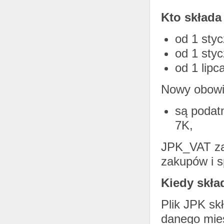
Kto składa
od 1 styc
od 1 styc
od 1 lipc
Nowy obowią
są podatn
7K,
JPK_VAT zaw
zakupów i s
Kiedy skła
Plik JPK sk
danego mie