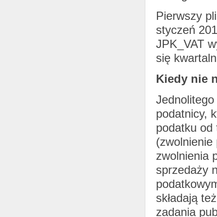
Pierwszy pl
styczeń 201
JPK_VAT wys
się kwartaln
Kiedy nie 
Jednolitego
podatnicy, 
podatku od 
(zwolnienie
zwolnienia 
sprzedaży n
podatkowym 
składają te
zadania pub