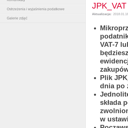
JPK_VAT
Ostrzeżenia i wyjaśnienia podatkowe
Aktualizacja:
2018.01.16
Galerie zdjęć
Mikroprz
podatnik
VAT-7 lu
będziesz
ewidencj
zakupów 
Plik JP
dnia po
Jednolit
składa p
zwolnio
w ustawi
Począwsz