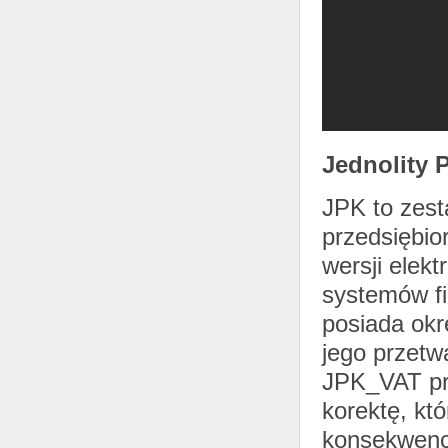
Jednolity P
JPK to zest
przedsiębio
wersji elek
systemów f
posiada okr
jego przetw
JPK_VAT prz
korektę, kt
konsekwencj