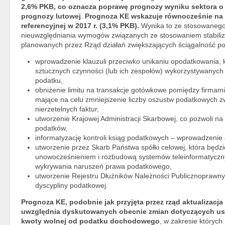
2,6% PKB, co oznacza poprawę prognozy wyniku sektora o 
prognozy lutowej
.
Prognoza KE wskazuje równocześnie na 
referencyjnej w 2017 r. (3,1% PKB).
Wynika to ze stosowanego 
nieuwzględniania wymogów związanych ze stosowaniem stabilizu
planowanych przez Rząd działań zwiększających ściągalność po
wprowadzenie klauzuli przeciwko unikaniu opodatkowania, k
sztucznych czynności (lub ich zespołów) wykorzystywanych 
podatku,
obniżenie limitu na transakcje gotówkowe pomiędzy firmam
mające na celu zmniejszenie liczby oszustw podatkowych 
nierzetelnych faktur,
utworzenie Krajowej Administracji Skarbowej, co pozwoli n
podatków,
informatyzację kontroli ksiąg podatkowych – wprowadzenie 
utworzenie przez Skarb Państwa spółki celowej, która będz
unowocześnieniem i rozbudową systemów teleinformatyczny
wykrywania naruszeń prawa podatkowego,
utworzenie Rejestru Dłużników Należności Publicznoprawnyc
dyscypliny podatkowej.
Prognoza KE, podobnie jak przyjęta przez rząd aktualizacj
uwzględnia dyskutowanych obecnie zmian dotyczących us
kwoty wolnej od podatku dochodowego
, w zakresie których