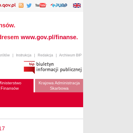
ansów.
adresem
www.gov.pl/finanse
.
krótów
|
Instrukcja
|
Redakcja
|
Archiwum BIP
inisterstwo
Krajowa Administracja
Finansów
Skarbowa
17