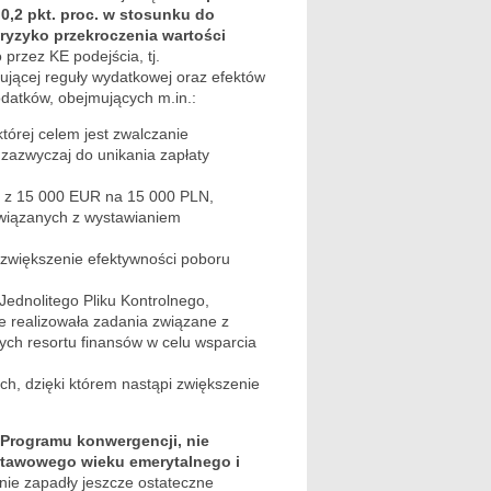
0,2 pkt. proc. w stosunku do
ryzyko przekroczenia wartości
przez KE podejścia, tj.
jącej reguły wydatkowej oraz efektów
datków, obejmujących m.in.:
tórej celem jest zwalczanie
zazwyczaj do unikania zapłaty
i z 15 000 EUR na 15 000 PLN,
związanych z wystawianiem
a zwiększenie efektywności poboru
Jednolitego Pliku Kontrolnego,
ie realizowała zadania związane z
ch resortu finansów w celu wsparcia
h, dzięki którem nastąpi zwiększenie
a Programu konwergencji, nie
tawowego wieku emerytalnego i
 nie zapadły jeszcze ostateczne