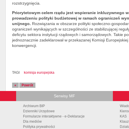
rozstrzygnięcia.
Priorytetowym celem rządu jest wspieranie inkluzywnego 
prowadzeniu polityki budżetowej w ramach ograniczeń wyn
unijnego.
Rozwiązania w obszarze polityki społeczno-gospod
ograniczeń wynikających w szczególności ze stabilizującej regu
deficytu sektora instytucji rządowych i samorządowych. Takie po
jednoznacznie zadeklarował w przekazanej Komisji Europejskiej 
konwergencji.
TAGI
komisja europejska
«
Powrót
Serwisy MF
Archiwum BIP
Wiad
Dzienniki Urzędowe
Kiero
Formularze interaktywne - e-Deklaracje
KAS
Dla mediów
Klauz
Polityka prywatności
Dział