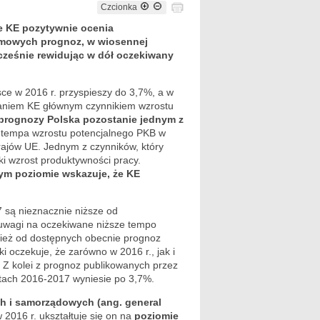
Czcionka
e KE pozytywnie ocenia
imowych prognoz, w wiosennej
ześnie rewidując w dół oczekiwany
e w 2016 r. przyspieszy do 3,7%, a w
daniem KE głównym czynnikiem wzrostu
prognozy Polska pozostanie jednym z
e tempa wzrostu potencjalnego PKB w
ajów UE. Jednym z czynników, który
ki wzrost produktywności pracy.
ym poziomie wskazuje, że KE
są nieznacznie niższe od
 uwagi na oczekiwane niższe tempo
nież od dostępnych obecnie prognoz
oczekuje, że zarówno w 2016 r., jak i
. Z kolei z prognoz publikowanych przez
atach 2016-2017 wyniesie po 3,7%.
ch i samorządowych (ang. general
2016 r. ukształtuje się on na
poziomie