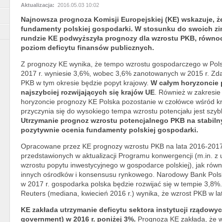
Aktualizacja:
2016.05.03 10:02
Najnowsza prognoza Komisji Europejskiej (KE) wskazuje, ż
fundamenty polskiej gospodarki. W stosunku do swoich z
rundzie KE podwyższyła prognozy dla wzrostu PKB, równoc
poziom deficytu finansów publicznych.
Z prognozy KE wynika, że tempo wzrostu gospodarczego w Polsc
2017 r. wyniesie 3,6%, wobec 3,6% zanotowanych w 2015 r. Z
PKB w tym okresie będzie popyt krajowy.
W całym horyzoncie 
najszybciej rozwijających się krajów UE
. Również w zakresi
horyzoncie prognozy KE Polska pozostanie w czołówce wśród kr
przyczynia się do wysokiego tempa wzrostu potencjału jest szyb
Utrzymanie prognoz wzrostu potencjalnego PKB na stabiln
pozytywnie ocenia fundamenty polskiej gospodarki.
Opracowane przez KE prognozy wzrostu PKB na lata 2016-2017 
przedstawionych w aktualizacji Programu konwergencji (m.in. z
wzrostu popytu inwestycyjnego w gospodarce polskiej), jak rów
innych ośrodków i konsensusu rynkowego. Narodowy Bank Polski 
w 2017 r. gospodarka polska będzie rozwijać się w tempie 3,8%
Reuters (mediana, kwiecień 2016 r.) wynika, że wzrost PKB w l
KE zakłada utrzymanie deficytu sektora instytucji rządowy
government) w 2016 r. poniżej 3%.
Prognoza KE zakłada, że w 