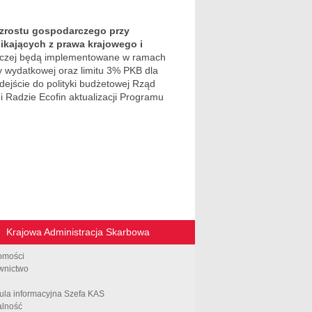
wzrostu gospodarczego przy
ikających z prawa krajowego i
arczej będą implementowane w ramach
ły wydatkowej oraz limitu 3% PKB dla
dejście do polityki budżetowej Rząd
i Radzie Ecofin aktualizacji Programu
Krajowa Administracja Skarbowa
omości
wnictwo
ula informacyjna Szefa KAS
alność