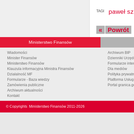
paweł s
TAGI
«
Powrót
Ministerstwo Finansów
Wiadomości
Archiwum BIP
Minister Finansów
Dzienniki Urzę
Ministerstwo Finansów
Formularze inte
Klauzula informacyjna Ministra Finansów
Dla mediów
Działalność MF
Polityka prywat
Formularze - Baza wiedzy
Platforma Usłu
Zamówienia publiczne
Portal granica.g
Archiwum aktualności
Kontakt
© Copyrights
Ministerstwo Finansów 2011-
2026