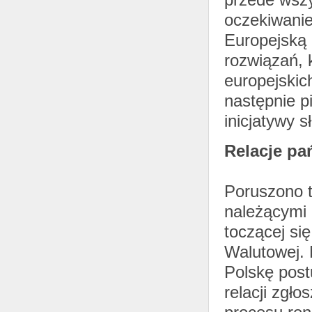
oczekiwanie
Europejską 
rozwiązań, 
europejskic
następnie p
inicjatywy 
Relacje pa
Poruszono t
należącymi d
toczącej si
Walutowej. 
Polskę post
relacji zgł