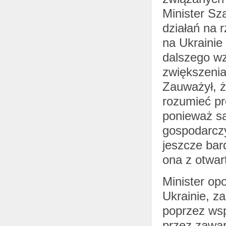
Minister Sz
działań na r
na Ukrainie 
dalszego w
zwiększenia
Zauważył, ż
rozumieć pr
ponieważ sa
gospodarczy
jeszcze bar
ona z otwar
Minister op
Ukrainie, z
poprzez wspa
przez zawa