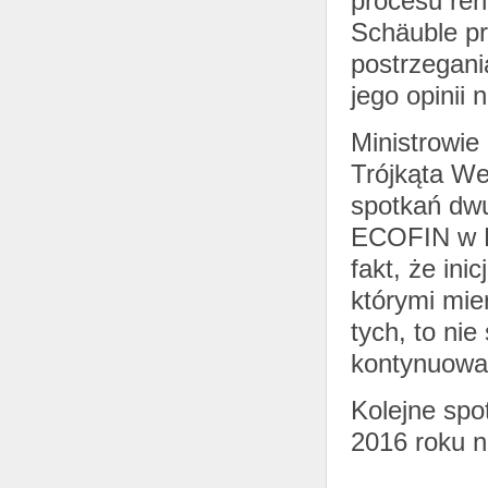
procesu ren
Schäuble pr
postrzegani
jego opinii 
Ministrowie
Trójkąta W
spotkań dwu
ECOFIN w Br
fakt, że ini
którymi mie
tych, to ni
kontynuować
Kolejne spo
2016 roku n