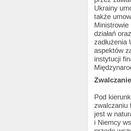
Ukrainy umo
także umowy
Ministrowie
działań ora
zadłużenia 
aspektów z
instytucji f
Międzynaro
Zwalczanie
Pod kierunk
zwalczaniu 
jest w natu
i Niemcy ws
przede wszy