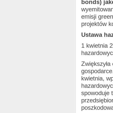
bonds) jak
wyemitowany
emisji gree
projektów k
Ustawa ha
1 kwietnia 
hazardowyc
Zwiększyła 
gospodarce.
kwietnia, w
hazardowych
spowoduje t
przedsiębio
poszkodowan