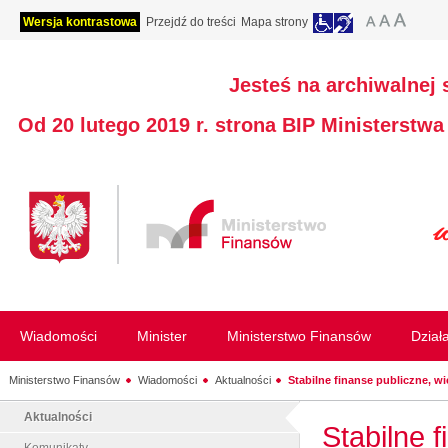
Wersja kontrastowa
Przejdź do treści
Mapa strony
Jesteś na archiwalnej 
Od 20 lutego 2019 r. strona BIP Ministerstw
Wiadomości
Minister
Ministerstwo Finansów
Dział
Ministerstwo Finansów
Wiadomości
Aktualności
Stabilne finanse publiczne, wię
Aktualności
Stabilne 
Komunikaty