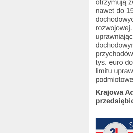
otrzymują z
nawet do 15
dochodowyc
rozwojowej
uprawniając
dochodowym 
przychodów
tys. euro d
limitu upra
podmiotoweg
Krajowa Ad
przedsięb