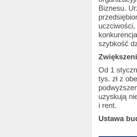
Biznesu. Ur
przedsiębio
uczciwości,
konkurencja
szybkość dz
Zwiększeni
Od 1 styczn
tys. zł z ob
podwyższeni
uzyskują ni
i rent.
Ustawa bu