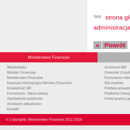
strona g
TAGI
administracj
«
Powrót
Ministerstwo Finansów
Wiadomości
Archiwum BIP
Minister Finansów
Dzienniki Urzę
Ministerstwo Finansów
Formularze inte
Klauzula informacyjna Ministra Finansów
Dla mediów
Działalność MF
Polityka prywat
Formularze - Baza wiedzy
Platforma Usłu
Zamówienia publiczne
Portal granica.g
Archiwum aktualności
Kontakt
© Copyrights
Ministerstwo Finansów 2011-
2026