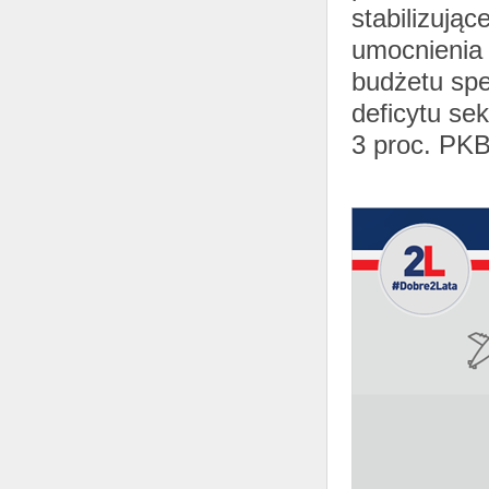
stabilizując
umocnienia 
budżetu speł
deficytu se
3 proc. PKB