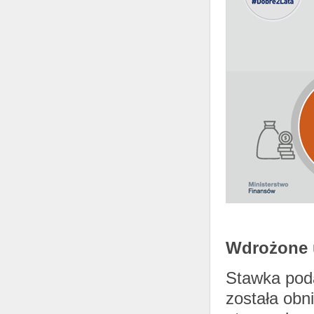
Wdrożone u
Stawka pod
została obn