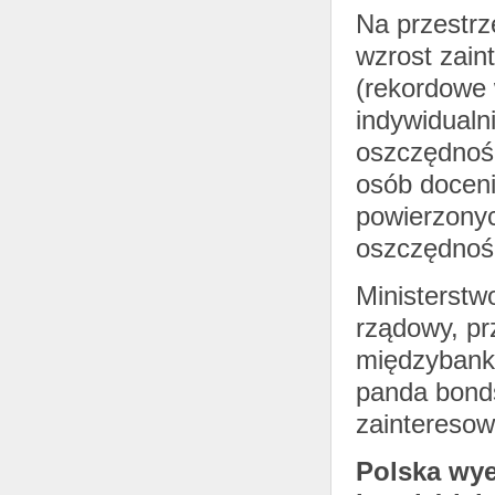
Na przestrz
wzrost zain
(rekordowe 
indywidualni
oszczędnośc
osób doceni
powierzony
oszczędnoś
Ministerstw
rządowy, pr
międzybanko
panda bonds
zainteresow
Polska wye