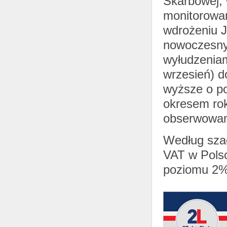
Skarbowej,
monitorowa
wdrożeniu J
nowoczesnyc
wyłudzeniam
wrzesień) d
wyższe o p
okresem ro
obserwowane
Według sza
VAT w Polsc
poziomu 2%