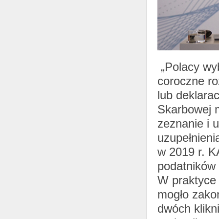
„Polacy wyb
coroczne ro
lub deklarac
Skarbowej m
zeznanie i 
uzupełnieni
w 2019 r. KA
podatników i
W praktyce 
mogło zako
dwóch klikn