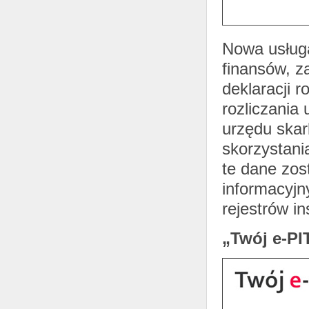
Nowa usługa
finansów, z
deklaracji 
rozliczania 
urzędu ska
skorzystania
te dane zo
informacyjn
rejestrów in
„Twój e-PI