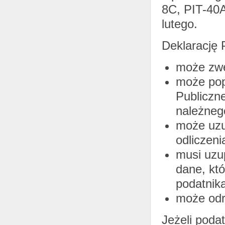
8C, PIT-40A
lutego.
Deklarację 
może zwe
może pop
Publiczn
należneg
może uzu
odliczeni
musi uzu
dane, kt
podatnika
może odrz
Jeżeli poda