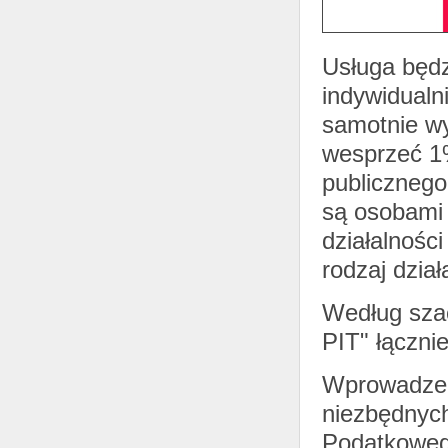
Usługa będz
indywidualn
samotnie wy
wesprzeć 1
publicznego
są osobami 
działalności
rodzaj dział
Według szac
PIT" łączni
Wprowadzen
niezbędnych
Podatkoweg