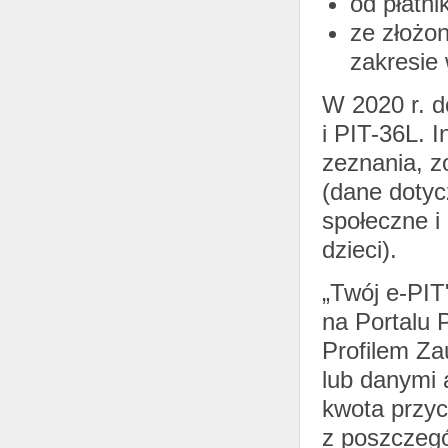
od płatni
ze złożo
zakresie 
W 2020 r. d
i PIT-36L. 
zeznania, z
(dane dotyc
społeczne i
dzieci).
„Twój e-PIT
na Portalu 
Profilem Za
lub danymi 
kwota przy
z poszczegó