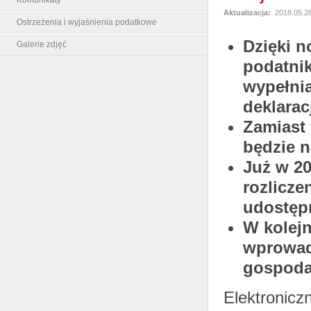
Aktualizacja:
2018.05.28
Ostrzeżenia i wyjaśnienia podatkowe
Dzięki n
Galerie zdjęć
podatnik
wypełni
deklarac
Zamiast
będzie n
Już w 20
rozlicze
udostępn
W kolej
wprowad
gospodar
Elektroniczn