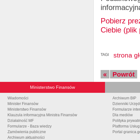
informacyjn
Pobierz pre
Ciebie (plik
strona g
TAGI
«
Powrót
Ministerstwo Finansów
Wiadomości
Archiwum BIP
Minister Finansów
Dzienniki Urzę
Ministerstwo Finansów
Formularze inte
Klauzula informacyjna Ministra Finansów
Dla mediów
Działalność MF
Polityka prywat
Formularze - Baza wiedzy
Platforma Usłu
Zamówienia publiczne
Portal granica.g
Archiwum aktualności