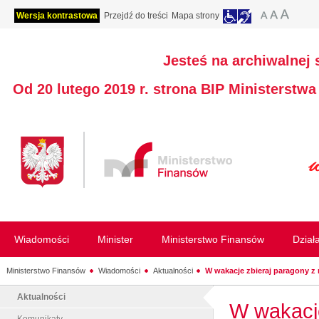
Wersja kontrastowa
Przejdź do treści
Mapa strony
Jesteś na archiwalnej 
Od 20 lutego 2019 r. strona BIP Ministerstw
Wiadomości
Minister
Ministerstwo Finansów
Dział
Ministerstwo Finansów
Wiadomości
Aktualności
W wakacje zbieraj paragony z r
Aktualności
W wakacje
Komunikaty