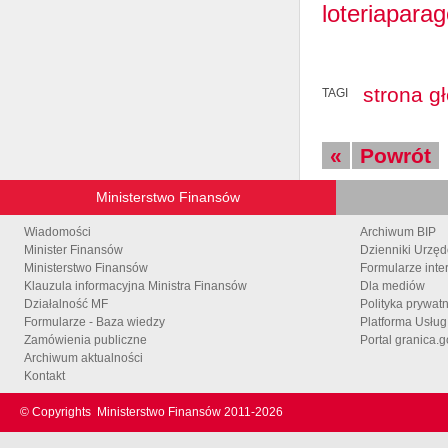
loteriapara
strona g
TAGI
«
Powrót
Ministerstwo Finansów
Wiadomości
Archiwum BIP
Minister Finansów
Dzienniki Urzę
Ministerstwo Finansów
Formularze inte
Klauzula informacyjna Ministra Finansów
Dla mediów
Działalność MF
Polityka prywat
Formularze - Baza wiedzy
Platforma Usłu
Zamówienia publiczne
Portal granica.g
Archiwum aktualności
Kontakt
© Copyrights
Ministerstwo Finansów 2011-
2026