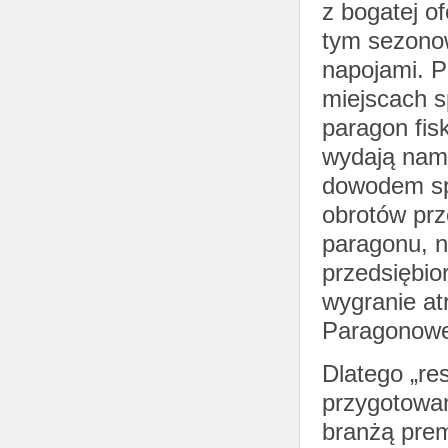
z bogatej of
tym sezonow
napojami. P
miejscach 
paragon fisk
wydają nam 
dowodem sp
obrotów prz
paragonu, n
przedsiębio
wygranie at
Paragonowe
Dlatego „re
przygotowan
branżą prem