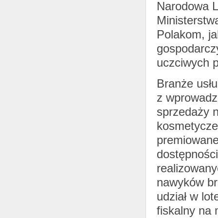
Narodowa L
Ministerstw
Polakom, ja
gospodarczy
uczciwych p
Branże usł
z wprowadze
sprzedaży n
kosmetyczek
premiowane 
dostępności
realizowany
nawyków bra
udział w lot
fiskalny na