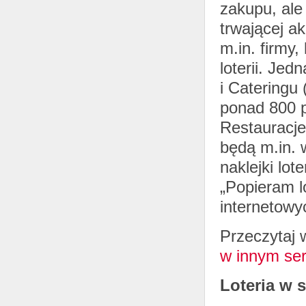
zakupu, ale
trwającej ak
m.in. firmy
loterii. Jed
i Cateringu
ponad 800 p
Restauracje
będą m.in. w
naklejki lo
„Popieram l
internetowyc
Przeczytaj w
w innym ser
Loteria w 