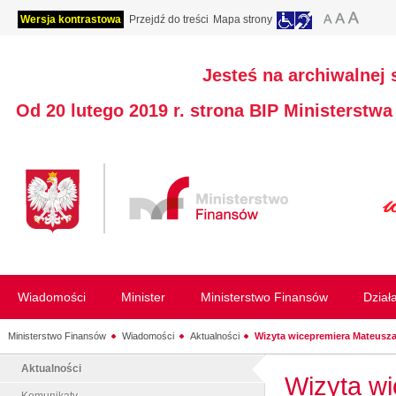
Wersja kontrastowa
Przejdź do treści
Mapa strony
Jesteś na archiwalnej 
Od 20 lutego 2019 r. strona BIP Ministerstw
Wiadomości
Minister
Ministerstwo Finansów
Dział
Ministerstwo Finansów
Wiadomości
Aktualności
Wizyta wicepremiera Mateusza.
Aktualności
Wizyta w
Komunikaty