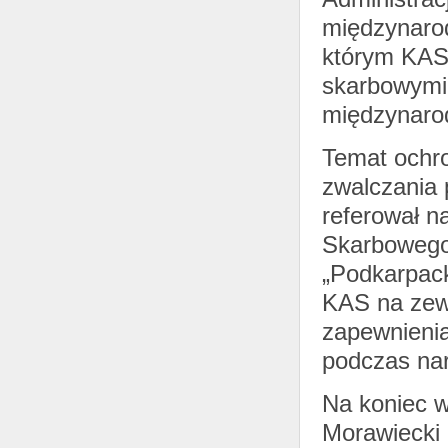
międzynaro
którym KAS 
skarbowymi 
międzynarod
Temat ochro
zwalczania 
referował n
Skarbowego 
„Podkarpack
KAS na zewn
zapewnienia
podczas na
Na koniec w
Morawiecki 