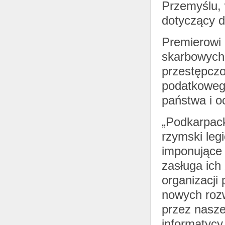
Przemyślu, 
dotyczący d
Premierowi 
skarbowych 
przestępczo
podatkowego
państwa i o
„Podkarpack
rzymski legi
imponujące 
zasługa ich
organizacji
nowych rozw
przez nasze
informatyc