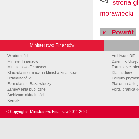
strona g
TAGI
morawiecki
«
Powrót
Ministerstwo Finansów
Wiadomości
Archiwum BIP
Minister Finansów
Dzienniki Urzę
Ministerstwo Finansów
Formularze inte
Klauzula informacyjna Ministra Finansów
Dla mediów
Działalność MF
Polityka prywat
Formularze - Baza wiedzy
Platforma Usłu
Zamówienia publiczne
Portal granica.g
Archiwum aktualności
Kontakt
© Copyrights
Ministerstwo Finansów 2011-
2026