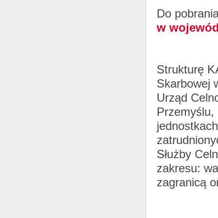
Do pobrani
w wojewód
Strukturę K
Skarbowej 
Urząd Celn
Przemyślu, 
jednostkac
zatrudniony
Służby Celn
zakresu: wa
zagranicą o