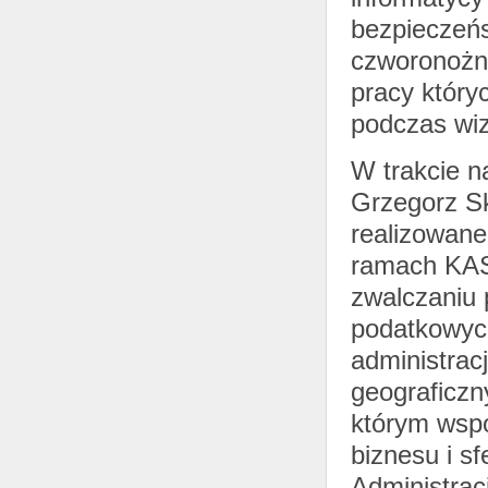
bezpieczeńs
czworonożn
pracy który
podczas wiz
W trakcie n
Grzegorz Sk
realizowane
ramach KAS 
zwalczaniu 
podatkowych
administrac
geograficzn
którym wspó
biznesu i sf
Administrac