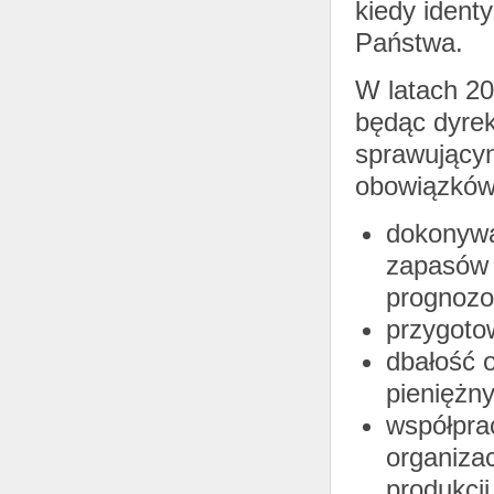
kiedy ident
Państwa.
W latach 2
będąc dyre
sprawującym
obowiązków 
dokonywa
zapasów 
prognozo
przygoto
dbałość 
pieniężn
współprac
organizac
produkcji