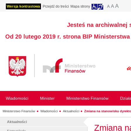
Wersja kontrastowa
Przejdź do treści
Mapa strony
Jesteś na archiwalnej 
Od 20 lutego 2019 r. strona BIP Ministerstw
Wiadomości
Minister
Ministerstwo Finansów
Dział
Ministerstwo Finansów
Wiadomości
Aktualności
Zmiana na stanowisku dyrektor
Aktualności
Zmiana n
Komunikaty