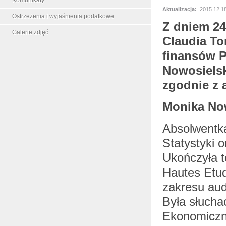
Aktualizacja:
2015.12.18
Ostrzeżenia i wyjaśnienia podatkowe
Z dniem 24
Galerie zdjęć
Claudia To
finansów 
Nowosielsk
zgodnie z a
Monika No
Absolwentka
Statystyki o
Ukończyła t
Hautes Etu
zakresu aud
Była słucha
Ekonomicz