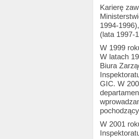
Karierę zaw
Ministerstw
1994-1996),
(lata 1997-
W 1999 roku
W latach 19
Biura Zarzą
Inspektorat
GIC. W 2001
departament
wprowadzan
pochodzącyc
W 2001 rok
Inspektoratu