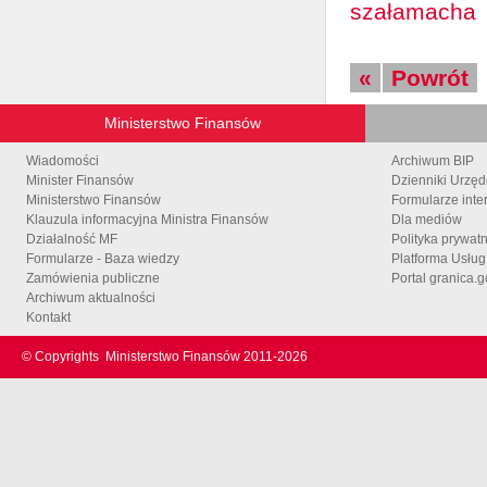
szałamacha
«
Powrót
Ministerstwo Finansów
Wiadomości
Archiwum BIP
Minister Finansów
Dzienniki Urzę
Ministerstwo Finansów
Formularze inte
Klauzula informacyjna Ministra Finansów
Dla mediów
Działalność MF
Polityka prywat
Formularze - Baza wiedzy
Platforma Usłu
Zamówienia publiczne
Portal granica.g
Archiwum aktualności
Kontakt
© Copyrights
Ministerstwo Finansów 2011-
2026