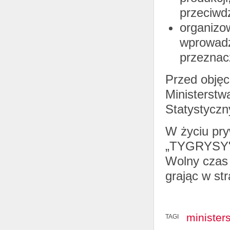
przeciwd
organizow
wprowadz
przeznac
Przed obję
Ministerst
Statystyczn
W życiu pry
„TYGRYSY" d
Wolny czas 
grając w st
minister
TAGI