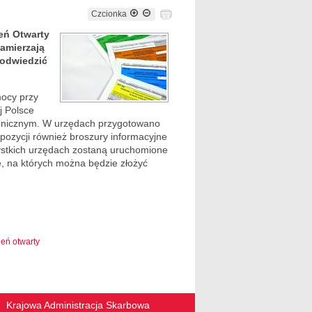
Czcionka
eń Otwarty
amierzają
 odwiedzić
mocy przy
j Polsce
tronicznym. W urzędach przygotowano
pozycji również broszury informacyjne
zystkich urzędach zostaną uruchomione
, na których można będzie złożyć
ień otwarty
Krajowa Administracja Skarbowa