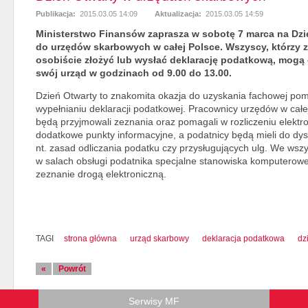
Publikacja:
2015.03.05 14:09
Aktualizacja:
2015.03.05 14:59
Ministerstwo Finansów zaprasza w sobotę 7 marca na Dzi
do urzędów skarbowych w całej Polsce. Wszyscy, którzy z
osobiście złożyć lub wysłać deklarację podatkową, mogą
swój urząd w godzinach od 9.00 do 13.00.
Dzień Otwarty to znakomita okazja do uzyskania fachowej po
wypełnianiu deklaracji podatkowej. Pracownicy urzędów w całe
będą przyjmowali zeznania oraz pomagali w rozliczeniu elek
dodatkowe punkty informacyjne, a podatnicy będą mieli do dys
nt. zasad odliczania podatku czy przysługujących ulg. We ws
w salach obsługi podatnika specjalne stanowiska komputerowe
zeznanie drogą elektroniczną.
TAGI
strona główna
urząd skarbowy
deklaracja podatkowa
dz
«
Powrót
Serwisy MF