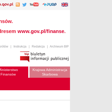
ansów.
adresem
www.gov.pl/finanse
.
krótów
|
Instrukcja
|
Redakcja
|
Archiwum BIP
inisterstwo
Krajowa Administracja
Finansów
Skarbowa