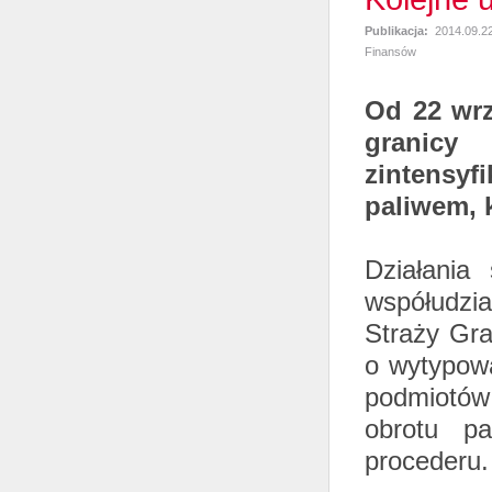
Publikacja:
2014.09.2
Finansów
Od 22 wrz
granicy
zintensy
paliwem, k
Działania
współudzia
Straży Gra
o wytypowa
podmiotów
obrotu pa
procederu.