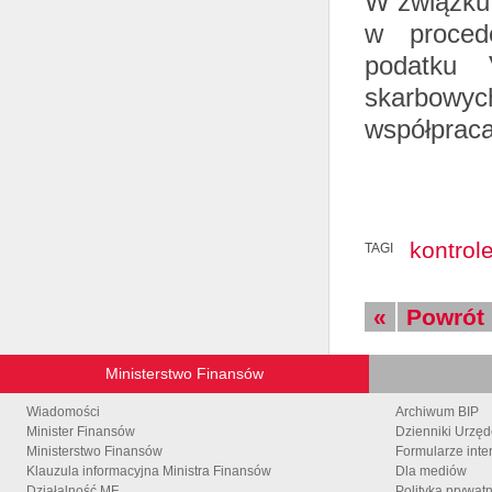
W związku 
w proced
podatku 
skarbowyc
współpraca
kontrol
TAGI
«
Powrót
Ministerstwo Finansów
Wiadomości
Archiwum BIP
Minister Finansów
Dzienniki Urzę
Ministerstwo Finansów
Formularze inte
Klauzula informacyjna Ministra Finansów
Dla mediów
Działalność MF
Polityka prywat