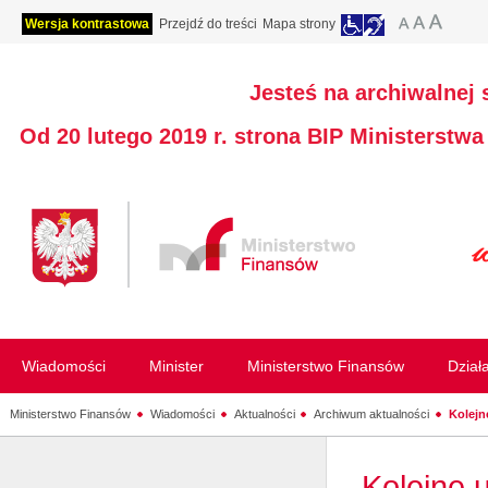
Wersja kontrastowa
Przejdź do treści
Mapa strony
Jesteś na archiwalnej 
Od 20 lutego 2019 r. strona BIP Ministerstw
Wiadomości
Minister
Ministerstwo Finansów
Dział
Ministerstwo Finansów
Wiadomości
Aktualności
Archiwum aktualności
Kolejn
Kolejne 