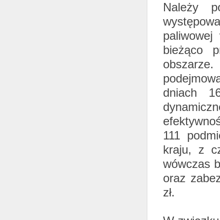
Należy p
występow
paliwowej
bieżąco p
obszarze
podejmowa
dniach 1
dynamicz
efektywno
111 podmi
kraju, z 
wówczas bl
oraz zabez
zł.