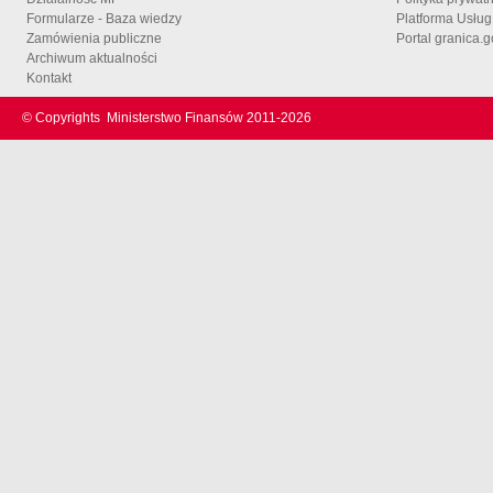
Formularze - Baza wiedzy
Platforma Usłu
Zamówienia publiczne
Portal granica.g
Archiwum aktualności
Kontakt
© Copyrights
Ministerstwo Finansów 2011-
2026