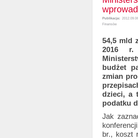
wprowadz
Publikacja:
2012.09.0
Finansów
54,5 mld z
2016 r.
Minister
budżet p
zmian pro
przepisac
dzieci, a
podatku d
Jak zazna
konferencj
br., koszt