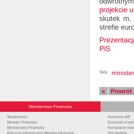
odwrotny
projekcie 
skutek m.
strefie eur
Prezentacj
PiS
ministe
TAGI
«
Powrót
Ministerstwo Finansów
Wiadomości
Archiwum BIP
Minister Finansów
Dzienniki Urzę
Ministerstwo Finansów
Formularze inte
Klauzula informacyjna Ministra Finansów
Dla mediów