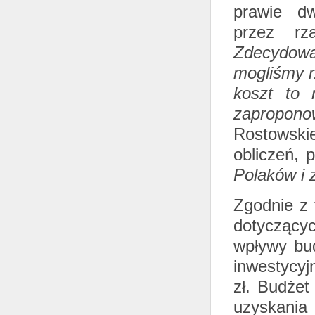
prawie dw
przez rz
Zdecydowa
mogliśmy r
koszt to 
zapropono
Rostowskie
obliczeń, 
Polaków i 
Zgodnie z 
dotyczącyc
wpływy bud
inwestycyjn
zł. Budżet
uzyskani