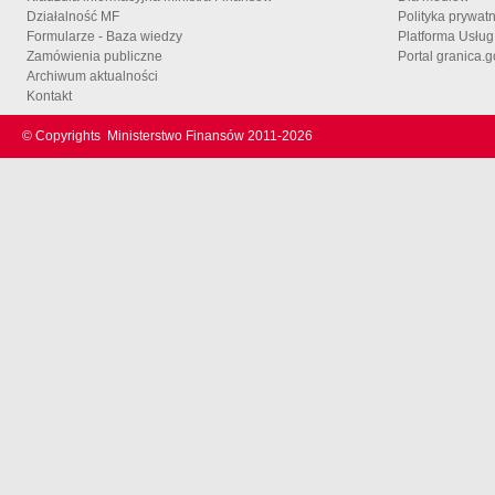
Działalność MF
Polityka prywat
Formularze - Baza wiedzy
Platforma Usłu
Zamówienia publiczne
Portal granica.g
Archiwum aktualności
Kontakt
© Copyrights
Ministerstwo Finansów 2011-
2026