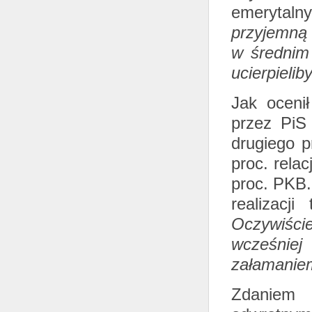
emerytaln
przyjemną 
w średnim
ucierpieli
Jak oceni
przez PiS
drugiego p
proc. relac
proc. PKB.
realizacj
Oczywiści
wcześnie
załamaniem
Zdaniem 