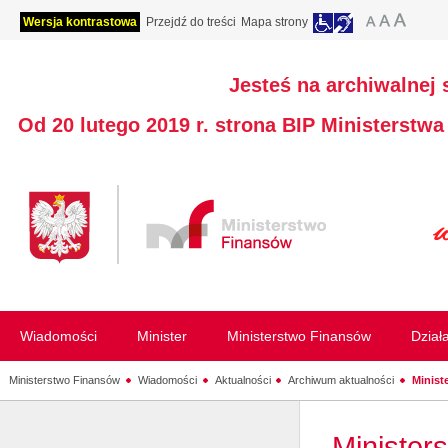
Wersja kontrastowa
Przejdź do treści
Mapa strony
Jesteś na archiwalnej 
Od 20 lutego 2019 r. strona BIP Ministerstw
Wiadomości
Minister
Ministerstwo Finansów
Dział
Ministerstwo Finansów
Wiadomości
Aktualności
Archiwum aktualności
Minist
Minister