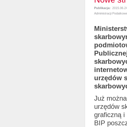
Publikacja:
2015.06.2
Administracji Podatkowe
Ministers
skarbowy
podmiotow
Publicznej
skarbowyc
interneto
urzędów s
skarbowy
Już można 
urzędów s
graficzną i
BIP poszcz