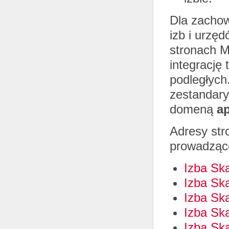
Dla zachow
izb i urzę
stronach M
integrację 
podległych
zestandar
domeną
a
Adresy str
prowadząc
Izba Sk
Izba Sk
Izba Sk
Izba Sk
Izba Sk