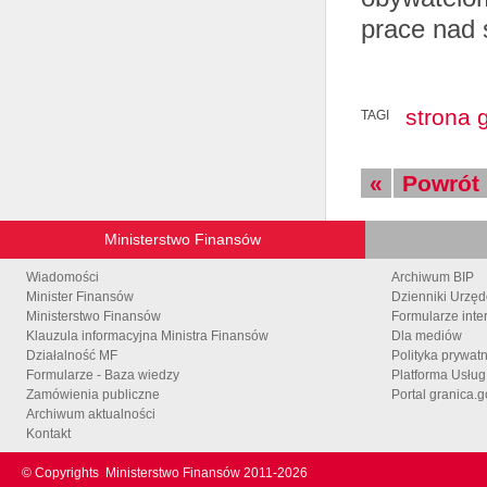
prace nad 
strona 
TAGI
«
Powrót
Ministerstwo Finansów
Wiadomości
Archiwum BIP
Minister Finansów
Dzienniki Urzę
Ministerstwo Finansów
Formularze inte
Klauzula informacyjna Ministra Finansów
Dla mediów
Działalność MF
Polityka prywat
Formularze - Baza wiedzy
Platforma Usłu
Zamówienia publiczne
Portal granica.g
Archiwum aktualności
Kontakt
© Copyrights
Ministerstwo Finansów 2011-
2026