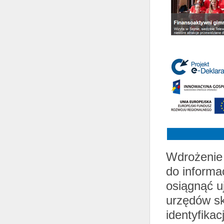
Wdrożenie 
do informa
osiągnąć uj
urzędów sk
identyfikac