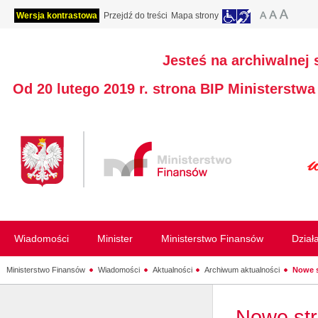
Wersja kontrastowa
Przejdź do treści
Mapa strony
Jesteś na archiwalnej 
Od 20 lutego 2019 r. strona BIP Ministerstw
Wiadomości
Minister
Ministerstwo Finansów
Dział
Ministerstwo Finansów
Wiadomości
Aktualności
Archiwum aktualności
Nowe s
Nowe str