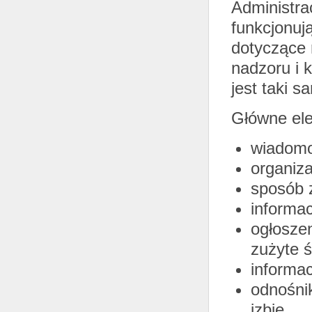
Administra
funkcjonuj
dotyczące 
nadzoru i 
jest taki 
Główne ele
wiadomoś
organiza
sposób z
informa
ogłoszen
zużyte ś
informa
odnośni
izbie.