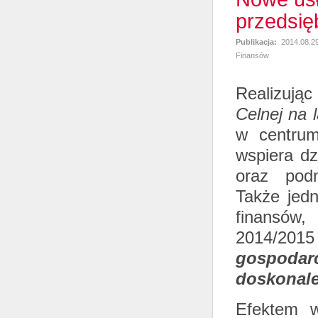
przedsię
Publikacja:
2014.08.2
Finansów
Realizują
Celnej na 
w centrum
wspiera dz
oraz podn
Także jedn
finansów,
2014/20
gospodarc
doskonale
Efektem w