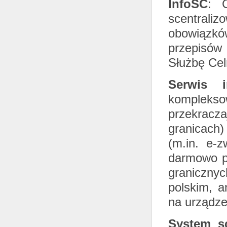
InfoSC
: C
scentraliz
obowiązkó
przepisów
Służbę Cel
Serwis i
kompleks
przekracza
granicach)
(m.in. e-
darmowo po
graniczny
polskim, a
na urządze
System sc