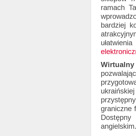
ramach Ta
wprowadzo
bardziej 
atrakcyjn
ułatwieni
elektronic
Wirtualny
pozwalają
przygotow
ukraińskie
przystępn
graniczne 
Dostępny
angielskim