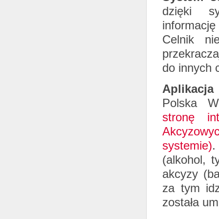
dzięki s
informację
Celnik n
przekracza
do innych 
Aplikacja
Polska Wy
stronę in
Akcyzowy
systemie)
.
(alkohol, 
akcyzy (b
za tym idz
została um