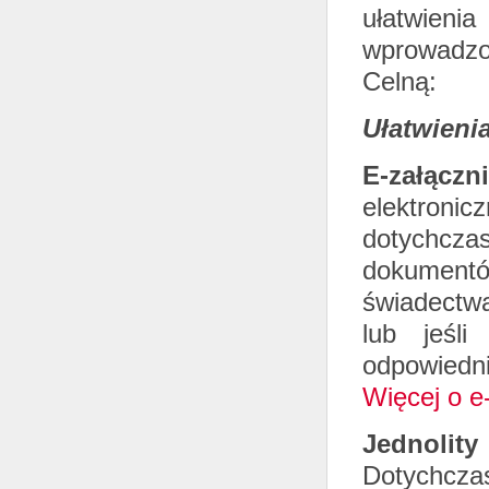
ułatwien
wprowadz
Celną:
Ułatwieni
E-załączni
elektroni
dotychcza
dokumentó
świadectwa
lub jeśli
odpowiedn
Więcej o e
Jednolit
Dotychcz