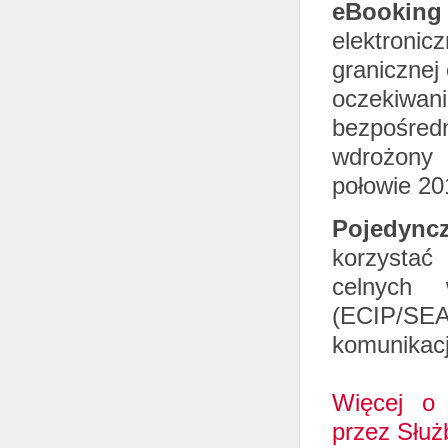
eBookin
elektroni
granicznej
oczekiwan
bezpośre
wdrożony 
połowie 20
Pojedync
korzystać 
celnych 
(ECIP/SE
komunikacj
Więcej o 
przez Służ