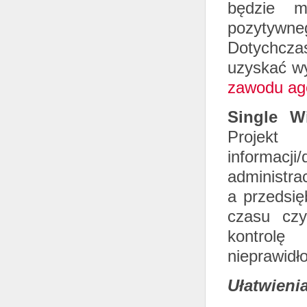
będzie m
pozytywne
Dotychcza
uzyskać w
zawodu ag
Single W
Projekt
informacj
administra
a przedsię
czasu czy
kontrolę
nieprawidł
Ułatwieni