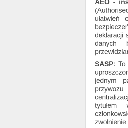
AEO - ins
(
Authoris
ułatwień 
bezpiecze
deklaracj
danych b
przewidzia
SASP
: To
uproszczo
jednym pa
przywozu 
centraliza
tytułem 
członkows
zwolnienie