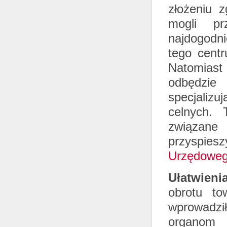
złożeniu z
mogli pr
najdogodn
tego cent
Natomiast
odbędzi
specjaliz
celnych. 
związane 
przyspie
Urzędoweg
Ułatwieni
obrotu to
wprowadzi
organom 