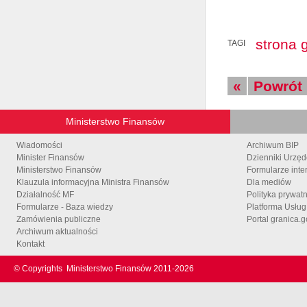
strona 
TAGI
«
Powrót
Ministerstwo Finansów
Wiadomości
Archiwum BIP
Minister Finansów
Dzienniki Urzę
Ministerstwo Finansów
Formularze inte
Klauzula informacyjna Ministra Finansów
Dla mediów
Działalność MF
Polityka prywat
Formularze - Baza wiedzy
Platforma Usłu
Zamówienia publiczne
Portal granica.g
Archiwum aktualności
Kontakt
© Copyrights
Ministerstwo Finansów 2011-
2026