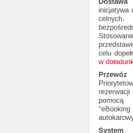
Dostawa 
inicjatywa
celnych.
bezpośred
Stosowani
przedstawi
celu dopeł
w doładunk
Przewóz d
Priorytet
rezerwacj
pomocą e
"eBooking 
autokarowy
Syste