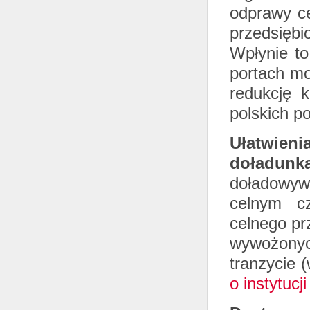
odprawy ce
przedsiębi
Wpłynie to
portach mo
redukcję 
polskich p
Ułatw
doładunk
doładowyw
celnym cz
celnego pr
wywożony
tranzycie 
o instytucj