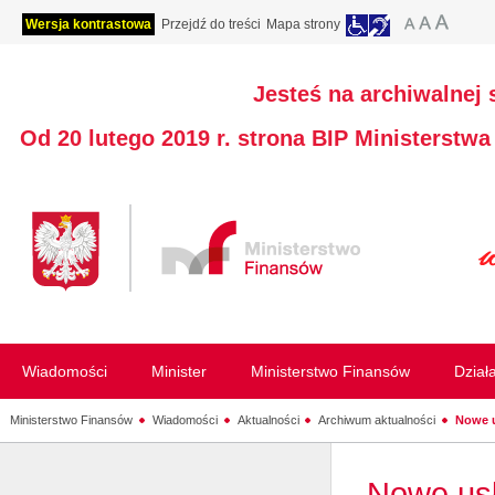
Wersja kontrastowa
Przejdź do treści
Mapa strony
Jesteś na archiwalnej 
Od 20 lutego 2019 r. strona BIP Ministerstw
Wiadomości
Minister
Ministerstwo Finansów
Dział
Ministerstwo Finansów
Wiadomości
Aktualności
Archiwum aktualności
Nowe u
Nowe usł