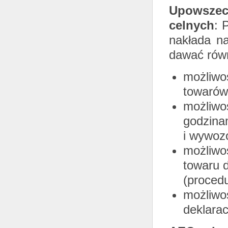
Upowszec
celnych
: 
nakłada n
dawać równ
możliwo
towarów
możliwo
godzina
i wywoz
możliwo
towaru d
(proced
możliwo
deklarac