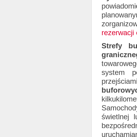
powiadomie
planowa
zorganiz
rezerwacji
Strefy b
graniczne
towaroweg
system po
przejści
buforowy
kilkukilo
Samochod
świetlnej 
bezpośredn
uruchamia