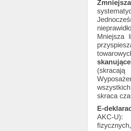
Zmniejsza
systematyc
Jednocz
nieprawid
Mniejsza l
przyspies
towarowyc
skanując
(skracają
Wyposażen
wszystkich
skraca cza
E-deklara
AKC-U): 
fizycznyc