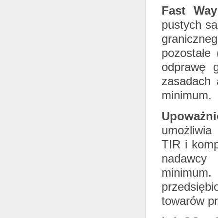
Fast Way
pustych sa
graniczne
pozostałe
odprawę g
zasadach a
minimum.
Upoważni
umożliwia
TIR i kom
nadawcy 
minimum.
przedsiębi
towarów pr