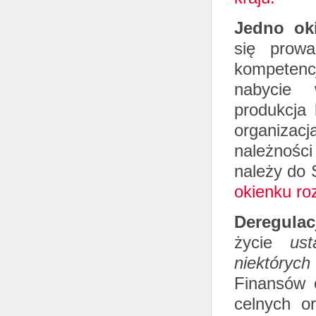
Jedno oki
się prowa
kompetencj
nabycie 
produkcja
organizac
należności
należy do 
okienku ro
Deregula
życie
us
niektóryc
Finansów 
celnych o