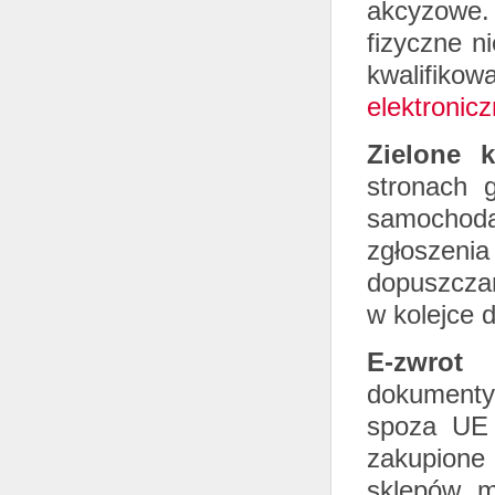
akcyzowe. 
fizyczne n
kwalifik
elektronicz
Zielone 
stronach 
samochoda
zgłosze
dopuszczan
w kolejce 
E-zwrot
dokumenty 
spoza UE 
zakupione
sklepów m