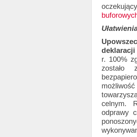
oczekujący
buforowyc
Ułatwieni
Upowsze
deklaracj
r. 100% z
zostało 
bezpapier
możliwość
towarzys
celnym. R
odprawy c
ponoszony
wykonywani