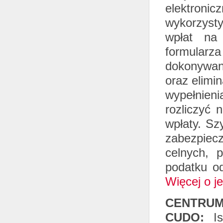
elektron
wykorzyst
wpłat na
formular
dokonywani
oraz elimi
wypełnien
rozliczyć 
wpłaty. Sz
zabezpiecz
celnych, 
podatku od
Więcej o j
CENTRUM
CUDO:
Ist