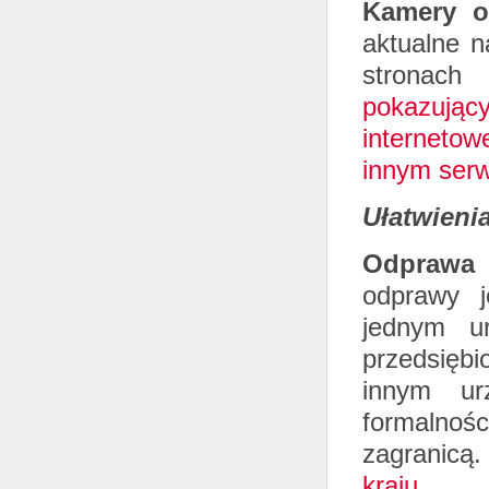
Kamery
o
aktualne n
stronach
pokazując
internetow
innym serw
Ułatwieni
Odprawa 
odprawy j
jednym ur
przedsięb
innym ur
formalnoś
zagranicą
kraju.