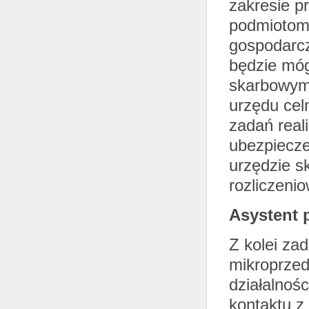
zakresie p
podmiotom,
gospodarc
będzie móg
skarbowym,
urzędu cel
zadań real
ubezpiecze
urzędzie 
rozliczeni
Asystent 
Z kolei za
mikroprze
działalnoś
kontaktu z