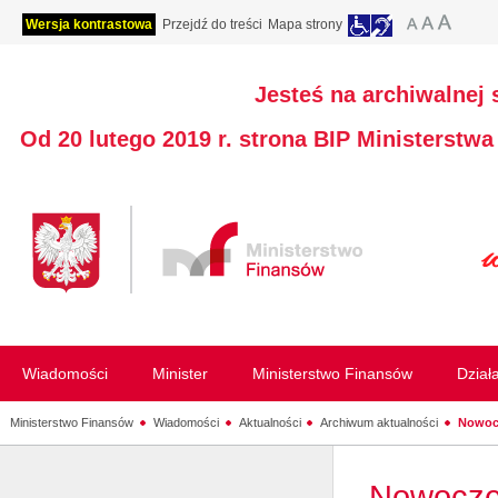
Wersja kontrastowa
Przejdź do treści
Mapa strony
Jesteś na archiwalnej 
Od 20 lutego 2019 r. strona BIP Ministerstw
Wiadomości
Minister
Ministerstwo Finansów
Dział
Ministerstwo Finansów
Wiadomości
Aktualności
Archiwum aktualności
Nowocz
Nowocześ