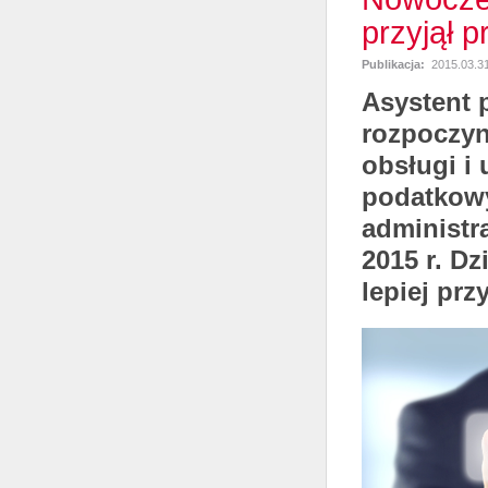
przyjął 
Publikacja:
2015.03.3
Asystent 
rozpoczyn
obsługi i
podatkowy
administra
2015 r. D
lepiej pr