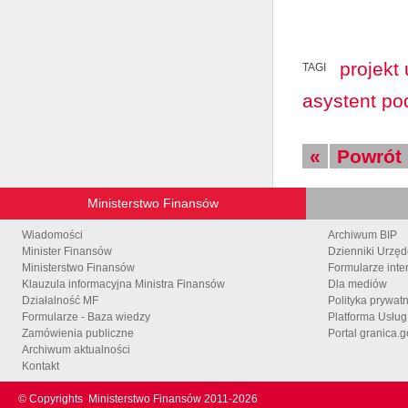
projekt
TAGI
asystent po
«
Powrót
Ministerstwo Finansów
Wiadomości
Archiwum BIP
Minister Finansów
Dzienniki Urzę
Ministerstwo Finansów
Formularze inte
Klauzula informacyjna Ministra Finansów
Dla mediów
Działalność MF
Polityka prywat
Formularze - Baza wiedzy
Platforma Usłu
Zamówienia publiczne
Portal granica.g
Archiwum aktualności
Kontakt
© Copyrights
Ministerstwo Finansów 2011-
2026