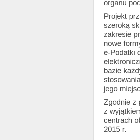
organu po
Projekt pr
szeroką ska
zakresie 
nowe form
e-Podatki 
elektronic
bazie każd
stosowania
jego miejs
Zgodnie z 
z wyjątkie
centrach o
2015 r.