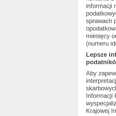
informacji 
podatkowyc
sprawach p
opodatkowa
miesięcy o
(numeru ide
Lepsze in
podatnik
Aby zapew
interpreta
skarbowych
Informacji
wyspecjali
Krajowej I