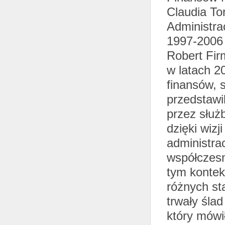
Claudia To
Administrac
1997-2006 
Robert Fir
w latach 2
finansów, 
przedstawil
przez służ
dzięki wizj
administra
współczesn
tym kontek
różnych st
trwały śla
który mówi