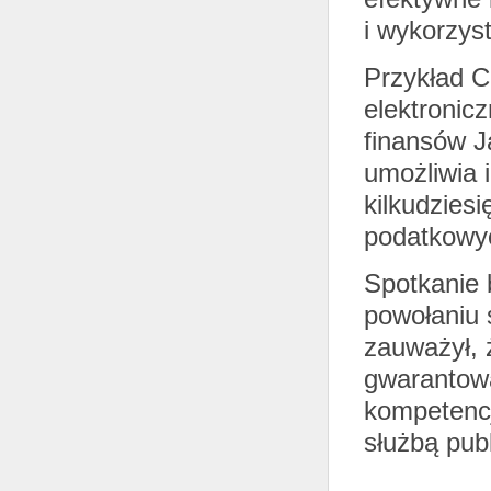
i wykorzys
Przykład C
elektronicz
finansów 
umożliwia 
kilkudzies
podatkowy
Spotkanie b
powołaniu 
zauważył, 
gwarantowa
kompetencj
służbą pub