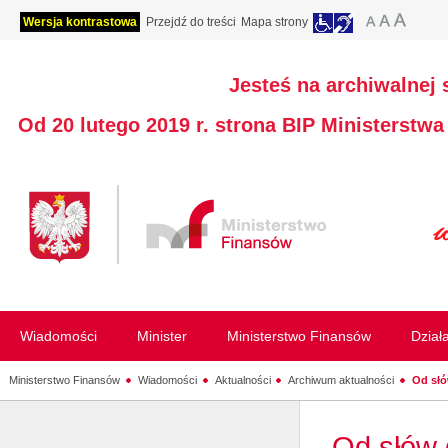
Wersja kontrastowa
Przejdź do treści
Mapa strony
Jesteś na archiwalnej 
Od 20 lutego 2019 r. strona BIP Ministerstw
Wiadomości
Minister
Ministerstwo Finansów
Dział
Ministerstwo Finansów
Wiadomości
Aktualności
Archiwum aktualności
Od słó
Od słów 