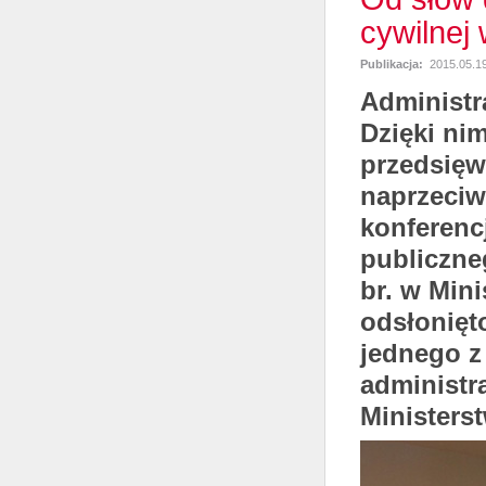
cywilnej
Publikacja:
2015.05.1
Administr
Dzięki ni
przedsięw
naprzeciw
konferenc
publiczne
br. w Min
odsłonięt
jednego z 
administr
Ministers