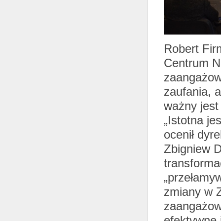
Robert Fir
Centrum Na
zaangażowa
zaufania, 
ważny jest 
„Istotna je
ocenił dyr
Zbigniew D
transformac
„przełamyw
zmiany w Z
zaangażowan
efektywne 