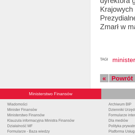
dyrektora 
Krajowych 
Prezydial
Zmarł w ma
ministe
TAGI
«
Powrót
Ministerstwo Finansów
Wiadomości
Archiwum BIP
Minister Finansów
Dzienniki Urzę
Ministerstwo Finansów
Formularze inte
Klauzula informacyjna Ministra Finansów
Dla mediów
Działalność MF
Polityka prywat
Formularze - Baza wiedzy
Platforma Usłu