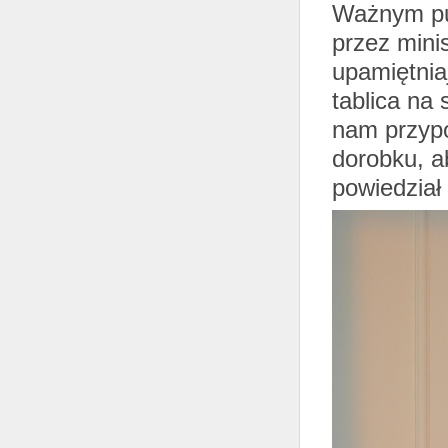
Ważnym pun
przez mini
upamiętnia
tablica na
nam przypo
dorobku, a
powiedział