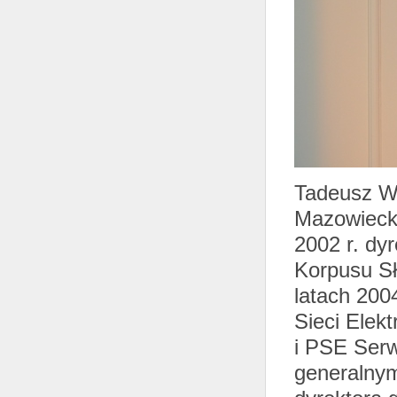
Tadeusz Wy
Mazowiecki
2002 r. dy
Korpusu Sł
latach 200
Sieci Elek
i PSE Serw
generalnym