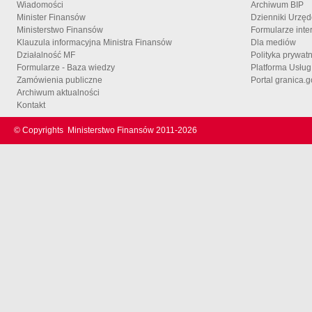
Wiadomości
Archiwum BIP
Minister Finansów
Dzienniki Urzę
Ministerstwo Finansów
Formularze inte
Klauzula informacyjna Ministra Finansów
Dla mediów
Działalność MF
Polityka prywat
Formularze - Baza wiedzy
Platforma Usłu
Zamówienia publiczne
Portal granica.g
Archiwum aktualności
Kontakt
© Copyrights
Ministerstwo Finansów 2011-
2026