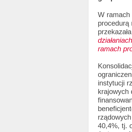
W ramach 
procedurą 
przekazała
działaniac
ramach pro
Konsolidac
ograniczen
instytucji
krajowych 
finansowan
beneficjen
rządowych 
40,4%, tj. 