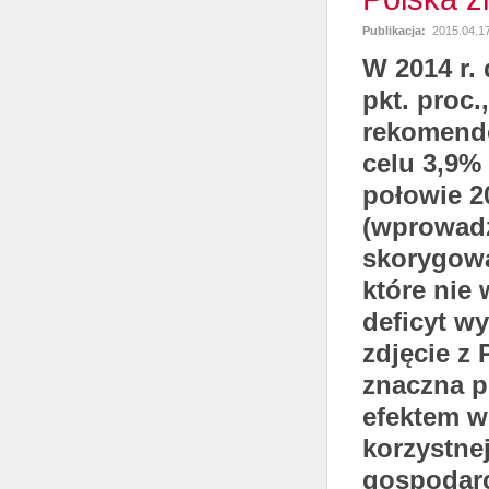
Publikacja:
2015.04.1
W 2014 r.
pkt. proc.
rekomendo
celu 3,9%
połowie 2
(wprowadz
skorygowa
które nie
deficyt w
zdjęcie z
znaczna p
efektem w
korzystne
gospodar