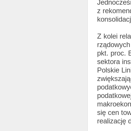
Jednocześn
z rekomend
konsolidacj
Z kolei rel
rządowych 
pkt. proc.
sektora in
Polskie Lin
zwiększają
podatkowyc
podatkowej
makroekono
się cen to
realizację