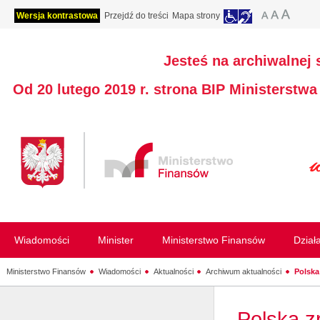
Wersja kontrastowa
Przejdź do treści
Mapa strony
Jesteś na archiwalnej 
Od 20 lutego 2019 r. strona BIP Ministerstw
Wiadomości
Minister
Ministerstwo Finansów
Dział
Ministerstwo Finansów
Wiadomości
Aktualności
Archiwum aktualności
Polska
Polska z