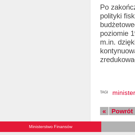
Po zakończ
polityki f
budżetoweg
poziomie 
m.in. dzięk
kontynuowa
zredukować
ministe
TAGI
«
Powrót
Ministerstwo Finansów