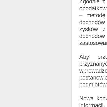
Zgodnie z
opodatkow
– metodę 
dochodów 
zysków z 
dochodów
zastosowan
Aby prze
przyznany
wprowadzo
postanow
podmiotów
Nowa konw
informacji