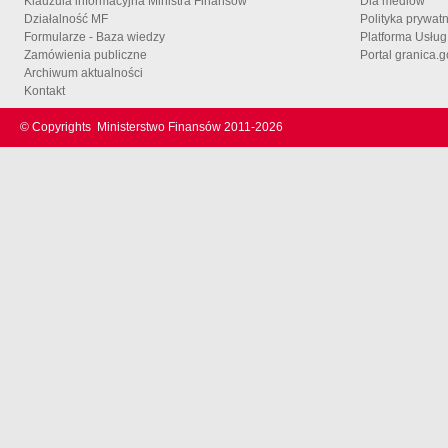
Klauzula informacyjna Ministra Finansów
Dla mediów
Działalność MF
Polityka prywat
Formularze - Baza wiedzy
Platforma Usłu
Zamówienia publiczne
Portal granica.g
Archiwum aktualności
Kontakt
© Copyrights
Ministerstwo Finansów 2011-
2026