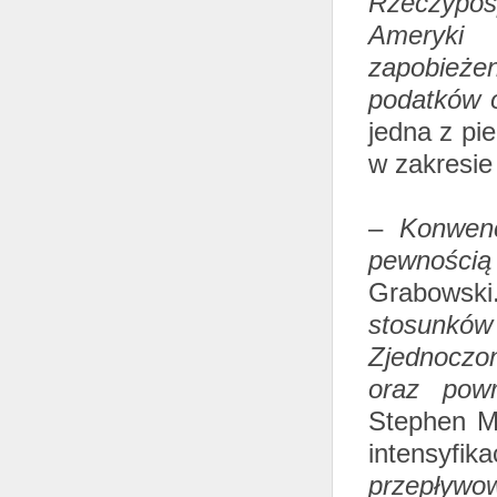
Rzeczypos
Ameryki 
zapobieże
podatków o
jedna z pi
w zakresie
–
Konwenc
pewności
Grabowsk
stosunkó
Zjednoczon
oraz powr
Stephen Mu
intensyfi
przepływo