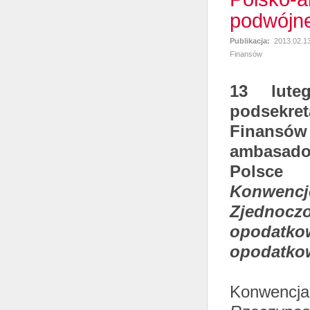
podwójn
Publikacja:
2013.02.1
Finansów
13 lute
podsekre
Finansó
ambasad
Polsce 
Konwencj
Zjednoc
opodatko
opodatkow
Konwencj