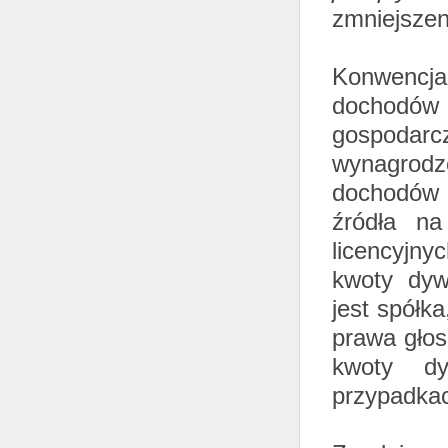
zmniejszen
Konwencja
dochodów 
gospodarc
wynagrodz
dochodów 
źródła na
licencyjn
kwoty dywi
jest spółk
prawa głos
kwoty dy
przypadka