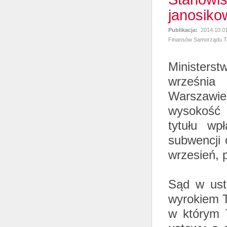
janosik
Publikacja:
2014.10.0
Finansów Samorządu Te
Ministerst
września
Warszawie 
wysokość
tytułu wp
subwencji 
wrzesień, p
Sąd w ust
wyrokiem T
w którym T