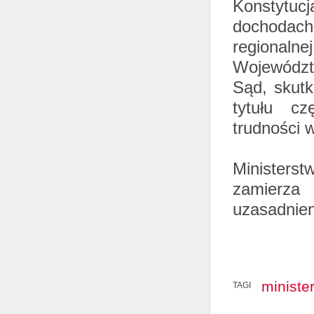
Konstytuc
dochodac
regional
Województ
Sąd, skut
tytułu cz
trudności w
Ministers
zamierza 
uzasadnien
ministe
TAGI