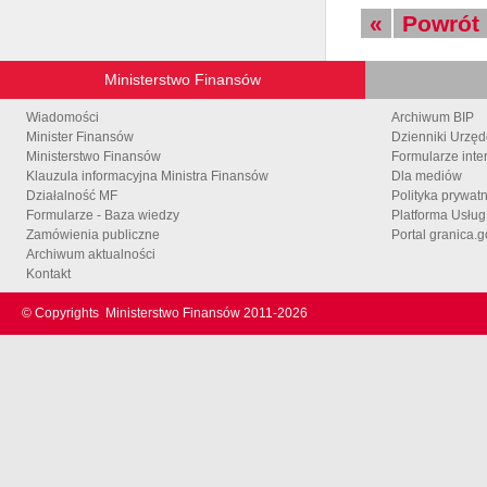
«
Powrót
Ministerstwo Finansów
Wiadomości
Archiwum BIP
Minister Finansów
Dzienniki Urzę
Ministerstwo Finansów
Formularze inte
Klauzula informacyjna Ministra Finansów
Dla mediów
Działalność MF
Polityka prywat
Formularze - Baza wiedzy
Platforma Usłu
Zamówienia publiczne
Portal granica.g
Archiwum aktualności
Kontakt
© Copyrights
Ministerstwo Finansów 2011-
2026