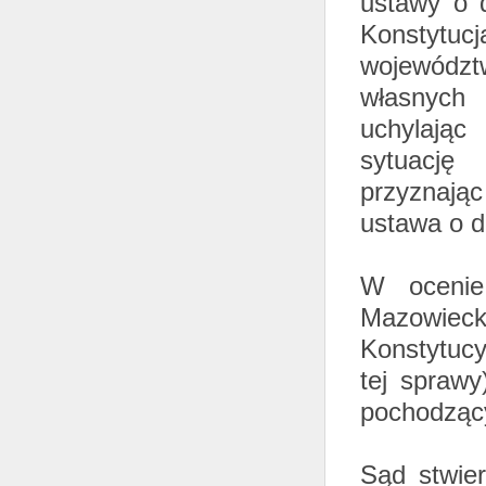
ustawy o 
Konstytu
wojewódz
własnych 
uchylając
sytuację
przyznając
ustawa o 
W ocenie
Mazowieck
Konstytuc
tej spraw
pochodzący
Sąd stwier