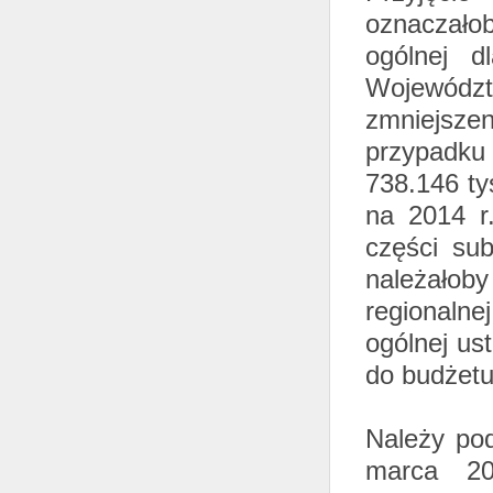
oznaczało
ogólnej d
Województ
zmniejsze
przypadku
738.146 ty
na 2014 r
części sub
należałob
regionalne
ogólnej us
do budżetu
Należy pod
marca 20