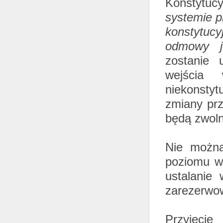
Konstytu
systemie 
konstytuc
odmowy j
zostanie 
wejścia
niekonstyt
zmiany pr
będą zwoln
Nie można
poziomu w
ustalanie
zarezerwow
Przyjęci