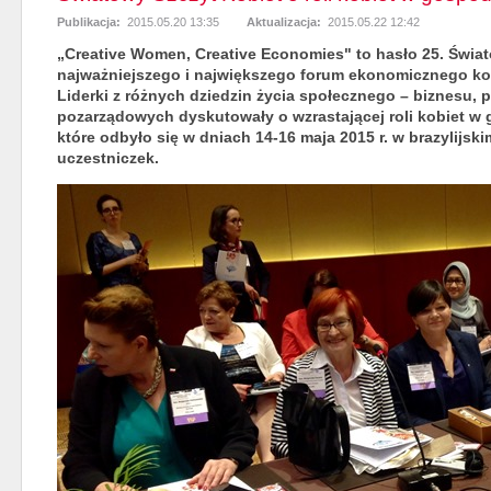
Publikacja:
2015.05.20 13:35
Aktualizacja:
2015.05.22 12:42
„
Creative Women, Creative Economies
" to hasło 25. Świa
najważniejszego i największego forum ekonomicznego ko
Liderki z różnych dziedzin życia społecznego – biznesu, pol
pozarządowych dyskutowały o wzrastającej roli kobiet w 
które odbyło się w dniach 14-16 maja 2015 r. w brazylijski
uczestniczek.