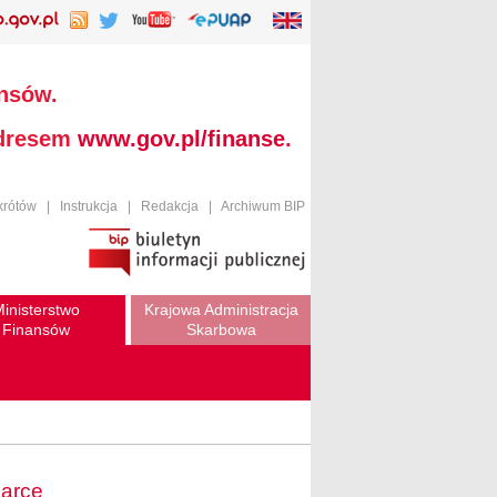
ansów.
adresem
www.gov.pl/finanse
.
krótów
|
Instrukcja
|
Redakcja
|
Archiwum BIP
inisterstwo
Krajowa Administracja
Finansów
Skarbowa
darce