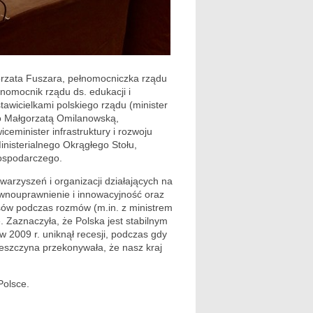
gorzata Fuszara, pełnomocniczka rządu
łnomocnik rządu ds. edukacji i
tawicielkami polskiego rządu (minister
go Małgorzatą Omilanowską,
iceminister infrastruktury i rozwoju
nisterialnego Okrągłego Stołu,
gospodarczego.
warzyszeń i organizacji działających na
równouprawnienie i innowacyjność oraz
sów podczas rozmów (m.in. z ministrem
e. Zaznaczyła, że Polska jest stabilnym
w 2009 r. uniknął recesji, podczas gdy
 Leszczyna przekonywała, że nasz kraj
Polsce.