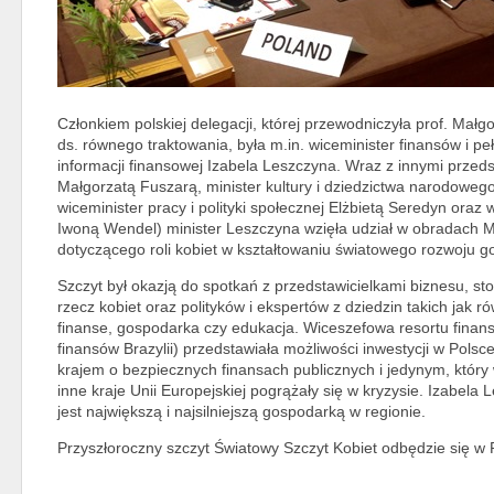
Członkiem polskiej delegacji, której przewodniczyła prof. Mał
ds. równego traktowania, była m.in. wiceminister finansów i pe
informacji finansowej Izabela Leszczyna. Wraz z innymi przeds
Małgorzatą Fuszarą, minister kultury i dziedzictwa narodowe
wiceminister pracy i polityki społecznej Elżbietą Seredyn oraz w
Iwoną Wendel) minister Leszczyna wzięła udział w obradach Mi
dotyczącego roli kobiet w kształtowaniu światowego rozwoju 
Szczyt był okazją do spotkań z przedstawicielkami biznesu, sto
rzecz kobiet oraz polityków i ekspertów z dziedzin takich jak 
finanse, gospodarka czy edukacja. Wiceszefowa resortu finan
finansów Brazylii) przedstawiała możliwości inwestycji w Polsc
krajem o bezpiecznych finansach publicznych i jedynym, który 
inne kraje Unii Europejskiej pogrążały się w kryzysie. Izabela
jest największą i najsilniejszą gospodarką w regionie.
Przyszłoroczny szczyt Światowy Szczyt Kobiet odbędzie się w 