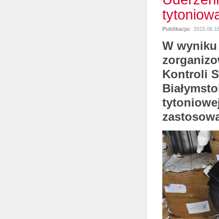
tytoniow
Publikacja:
2015.06.1
W wyniku 
zorganizo
Kontroli 
Białymstok
tytoniowe
zastosowa