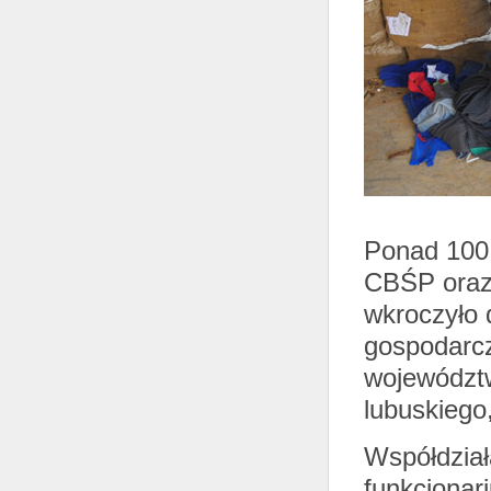
Ponad 100 
CBŚP oraz 
wkroczyło 
gospodarcz
województ
lubuskiego
Współdział
funkcjonar