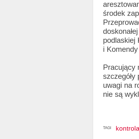
aresztowan
środek zap
Przeprowad
doskonałej
podlaskiej
i Komendy 
Pracujący 
szczegóły p
uwagi na r
nie są wyk
kontrol
TAGI