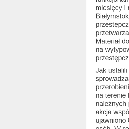
miesięcy i
Białymstok
przestępcz
przetwarzan
Materiał d
na wytypow
przestępc
Jak ustali
sprowadzała
przerobien
na terenie
należnych 
akcja współ
ujawniono 8
osób. W rę