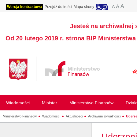
Wersja kontrastowa
Przejdź do treści
Mapa strony
Jesteś na archiwalnej 
Od 20 lutego 2019 r. strona BIP Ministerstw
Wiadomości
Minister
Ministerstwo Finansów
Dział
Ministerstwo Finansów
Wiadomości
Aktualności
Archiwum aktualności
Uderze
Uderzeni