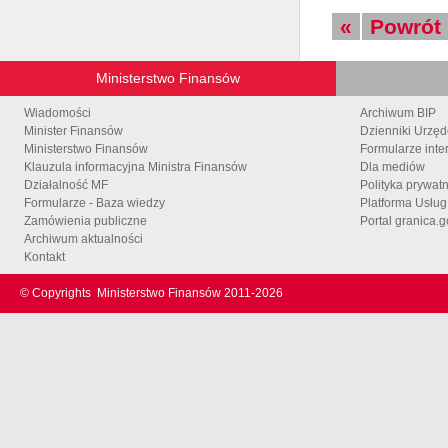
«
Powrót
Ministerstwo Finansów
Wiadomości
Archiwum BIP
Minister Finansów
Dzienniki Urzę
Ministerstwo Finansów
Formularze inte
Klauzula informacyjna Ministra Finansów
Dla mediów
Działalność MF
Polityka prywat
Formularze - Baza wiedzy
Platforma Usłu
Zamówienia publiczne
Portal granica.g
Archiwum aktualności
Kontakt
© Copyrights
Ministerstwo Finansów 2011-
2026