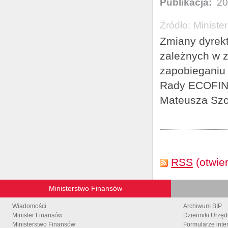
Publikacja:
20
Źródło:
Ministe
Zmiany dyrek
zależnych w z
zapobieganiu
Rady ECOFIN 7
Mateusza Szc
RSS
(otwie
Ministerstwo Finansów
Wiadomości
Archiwum BIP
Minister Finansów
Dzienniki Urzę
Ministerstwo Finansów
Formularze inte