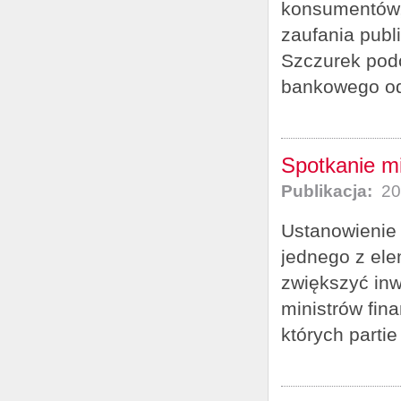
konsumentów, 
zaufania publ
Szczurek pod
bankowego od
Spotkanie mi
Publikacja:
20
Ustanowienie 
jednego z ele
zwiększyć inw
ministrów fin
których parti