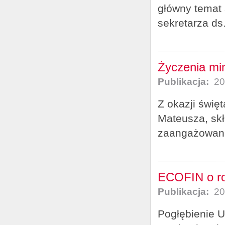
główny temat 
sekretarza ds
Życzenia min
Publikacja:
20
Z okazji świę
Mateusza, sk
zaangażowani
ECOFIN o ro
Publikacja:
20
Pogłębienie U