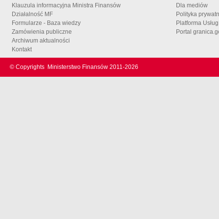
Klauzula informacyjna Ministra Finansów
Dla mediów
Działalność MF
Polityka prywat
Formularze - Baza wiedzy
Platforma Usłu
Zamówienia publiczne
Portal granica.g
Archiwum aktualności
Kontakt
© Copyrights
Ministerstwo Finansów 2011-
2026