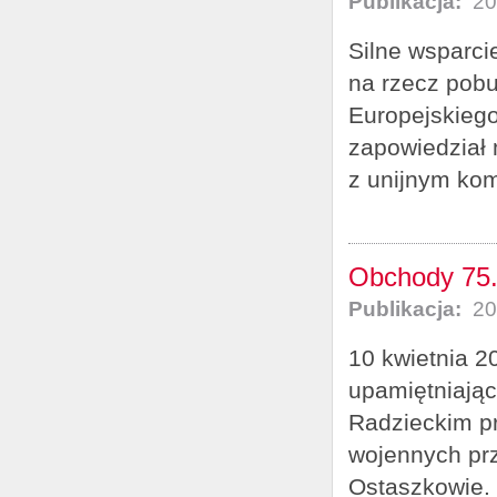
Publikacja:
20
Silne wsparci
na rzecz pobu
Europejskiego
zapowiedział 
z unijnym kom
Obchody 75.
Publikacja:
20
10 kwietnia 2
upamiętniają
Radzieckim p
wojennych prz
Ostaszkowie. 