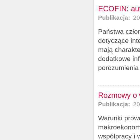
ECOFIN: aut
Publikacja:
20
Państwa czło
dotyczące int
mają charakt
dodatkowe inf
porozumienia 
Rozmowy o w
Publikacja:
20
Warunki prowa
makroekonomi
współpracy i 