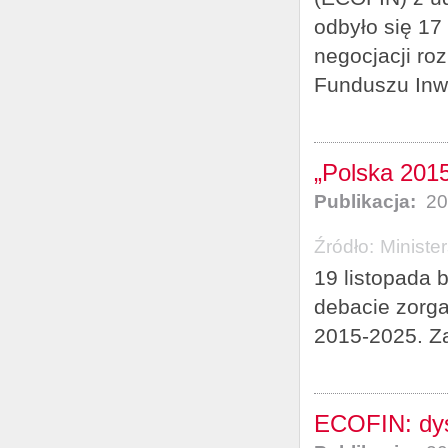
odbyło się 17 
negocjacji ro
Funduszu Inwe
„Polska 201
Publikacja:
20
Źródło:
Ministe
19 listopada 
debacie zorga
2015-2025. Zad
ECOFIN: dys