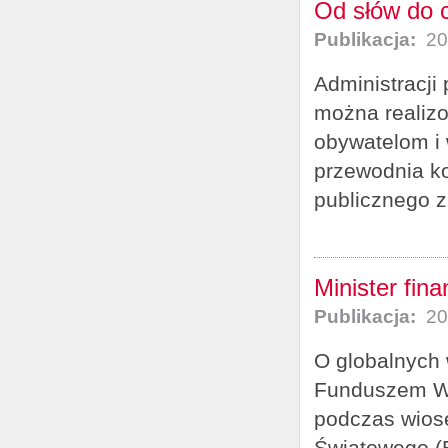
Od słów do c
Publikacja:
20
Administracji
można realizo
obywatelom i
przewodnia ko
publicznego zm
Minister fi
Publikacja:
20
O globalnych
Funduszem Wa
podczas wios
Światowego (B