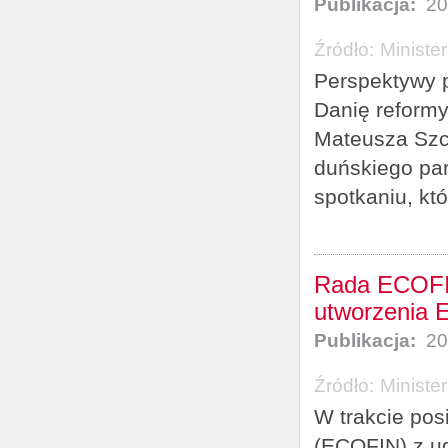
Publikacja:
20
Źródło:
Ministe
Perspektywy p
Danię reformy
Mateusza Szcz
duńskiego par
spotkaniu, któ
Rada ECOFIN
utworzenia 
Publikacja:
20
Źródło:
Ministe
W trakcie po
(ECOFIN) z ud