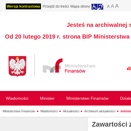
Wersja kontrastowa
Przejdź do treści
Mapa strony
Jesteś na archiwalnej 
Od 20 lutego 2019 r. strona BIP Ministerstw
Wiadomości
Minister
Ministerstwo Finansów
Dział
Ministerstwo Finansów
Wiadomości
Aktualności
Archiwum aktualności
minist
Zawartości 