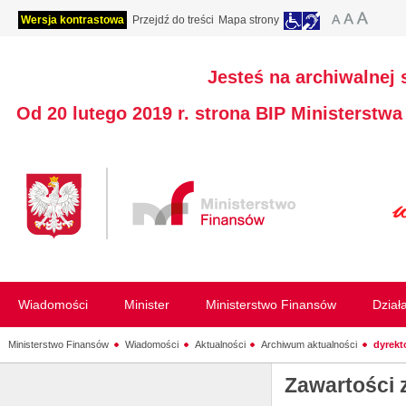
Wersja kontrastowa
Przejdź do treści
Mapa strony
Jesteś na archiwalnej 
Od 20 lutego 2019 r. strona BIP Ministerstw
Wiadomości
Minister
Ministerstwo Finansów
Dział
Ministerstwo Finansów
Wiadomości
Aktualności
Archiwum aktualności
dyrekt
Zawartości 