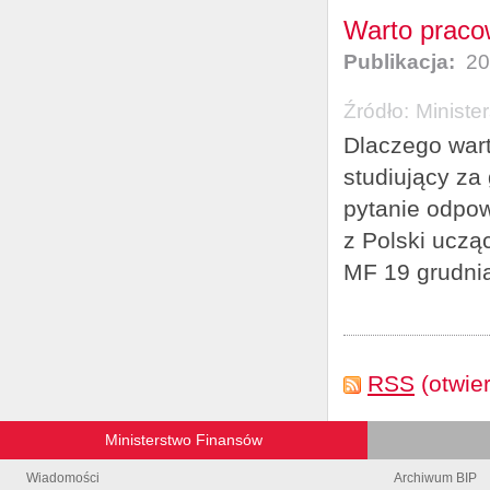
Warto pracow
Publikacja:
20
Źródło:
Ministe
Dlaczego wart
studiujący za
pytanie odpow
z Polski uczą
MF 19 grudnia
RSS
(otwie
Ministerstwo Finansów
Wiadomości
Archiwum BIP