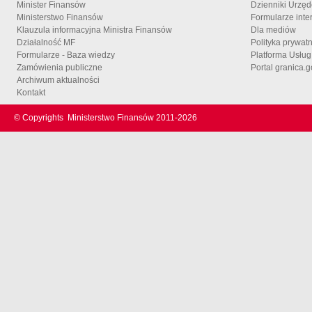
Minister Finansów
Dzienniki Urzę
Ministerstwo Finansów
Formularze inte
Klauzula informacyjna Ministra Finansów
Dla mediów
Działalność MF
Polityka prywat
Formularze - Baza wiedzy
Platforma Usłu
Zamówienia publiczne
Portal granica.g
Archiwum aktualności
Kontakt
© Copyrights
Ministerstwo Finansów 2011-
2026