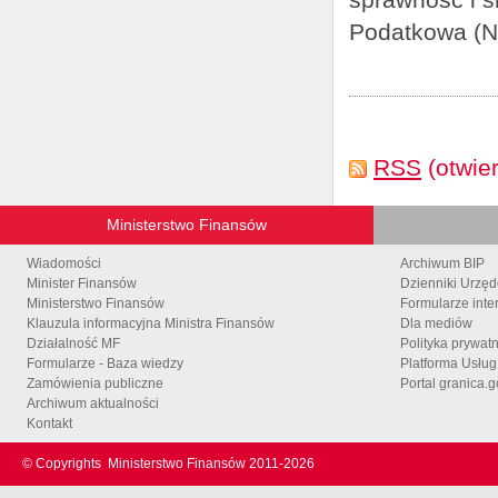
Podatkowa (NO
RSS
(otwie
Ministerstwo Finansów
Wiadomości
Archiwum BIP
Minister Finansów
Dzienniki Urzę
Ministerstwo Finansów
Formularze inte
Klauzula informacyjna Ministra Finansów
Dla mediów
Działalność MF
Polityka prywat
Formularze - Baza wiedzy
Platforma Usłu
Zamówienia publiczne
Portal granica.g
Archiwum aktualności
Kontakt
© Copyrights
Ministerstwo Finansów 2011-
2026