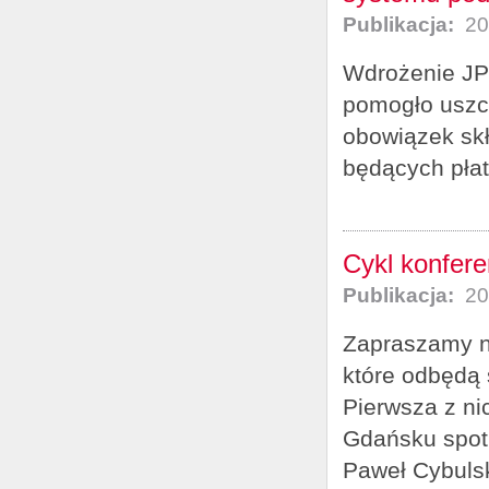
Publikacja:
20
Wdrożenie JPK
pomogło uszc
obowiązek skł
będących płat
Cykl konfere
Publikacja:
20
Zapraszamy na
które odbędą 
Pierwsza z ni
Gdańsku spotk
Paweł Cybulsk