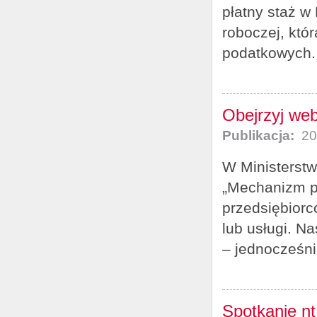
płatny staż w
roboczej, któ
podatkowych.
Obejrzyj web
Publikacja:
20
W Ministerstw
„Mechanizm po
przedsiębiorc
lub usługi. N
– jednocześnie
Spotkanie nt