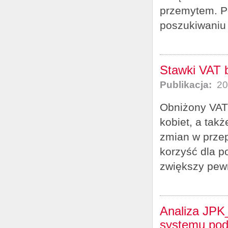
przemytem. Po
poszukiwaniu 
Stawki VAT b
Publikacja:
20
Obniżony VAT 
kobiet, a takż
zmian w prze
korzyść dla p
zwiększy pewn
Analiza JPK
systemu po