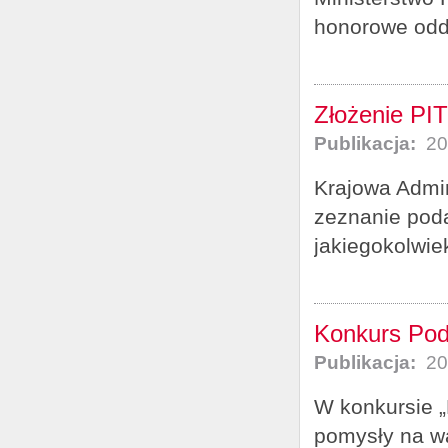
honorowe odd
Złożenie PIT
Publikacja:
20
Krajowa Admin
zeznanie poda
jakiegokolwie
Konkurs Poda
Publikacja:
20
W konkursie „
pomysły na wa