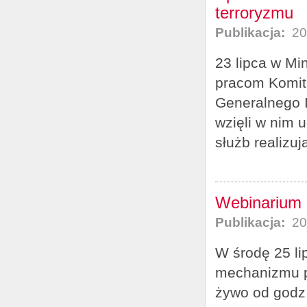
terroryzmu
Publikacja:
20
23 lipca w Mi
pracom Komit
Generalnego I
wzięli w nim u
służb realizu
Webinarium n
Publikacja:
20
W środę 25 li
mechanizmu po
żywo od godz.