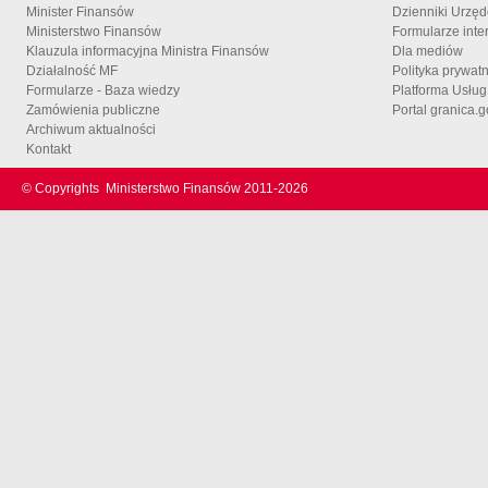
Minister Finansów
Dzienniki Urzę
Ministerstwo Finansów
Formularze inte
Klauzula informacyjna Ministra Finansów
Dla mediów
Działalność MF
Polityka prywat
Formularze - Baza wiedzy
Platforma Usłu
Zamówienia publiczne
Portal granica.g
Archiwum aktualności
Kontakt
© Copyrights
Ministerstwo Finansów 2011-
2026