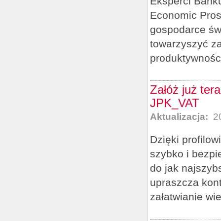
Eksperci Bank
Economic Pros
gospodarce świ
towarzyszyć z
produktywności
Załóż już ter
JPK_VAT
Aktualizacja:
20
Dzięki profilo
szybko i bezp
do jak najszybs
upraszcza kont
załatwianie wie