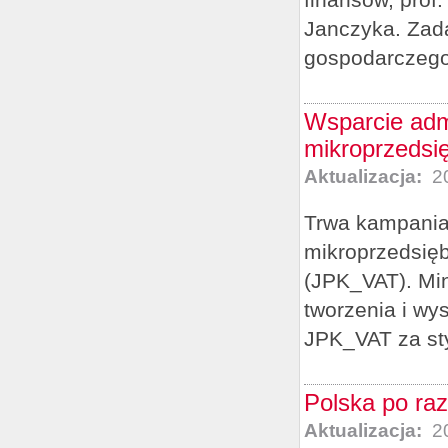
Janczyka. Zad
gospodarczego 
Wsparcie adm
mikroprzedsi
Aktualizacja:
20
Trwa kampania
mikroprzedsięb
(JPK_VAT). Min
tworzenia i wys
JPK_VAT za sty
Polska po ra
Aktualizacja:
20