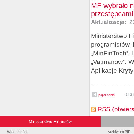
MF wybrało n
przestępcami
Aktualizacja:
20
Ministerstwo F
programistów, 
„MinFinTech”. L
„Vatmanów”. Ws
Aplikacje Kryty
1
|
2
poprzednia
RSS
(otwier
Ministerstwo Finansów
Wiadomości
Archiwum BIP