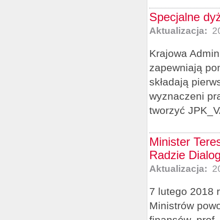
Specjalne dy
Aktualizacja:
20
Krajowa Admini
zapewniają pom
składają pierw
wyznaczeni pr
tworzyć JPK_VAT
Minister Tere
Radzie Dialo
Aktualizacja:
20
7 lutego 2018 
Ministrów powo
finansów, prof