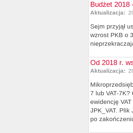
Budżet 2018 
Aktualizacja:
20
Sejm przyjął u
wzrost PKB o 3,
nieprzekraczaj
Od 2018 r. w
Aktualizacja:
20
Mikroprzedsięb
7 lub VAT-7K? 
ewidencję VAT 
JPK_VAT. Plik
po zakończeni