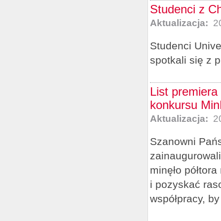
Studenci z Ch
Aktualizacja:
20
Studenci Unive
spotkali się z 
List premiera
konkursu Min
Aktualizacja:
20
Szanowni Pańs
zainaugurowal
minęło półtora
i pozyskać ras
współpracy, by 