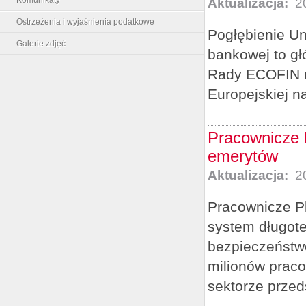
Aktualizacja:
20
Ostrzeżenia i wyjaśnienia podatkowe
Pogłębienie Un
Galerie zdjęć
bankowej to gł
Rady ECOFIN mi
Europejskiej na
Pracownicze 
emerytów
Aktualizacja:
20
Pracownicze Pl
system długot
bezpieczeństw
milionów praco
sektorze przed