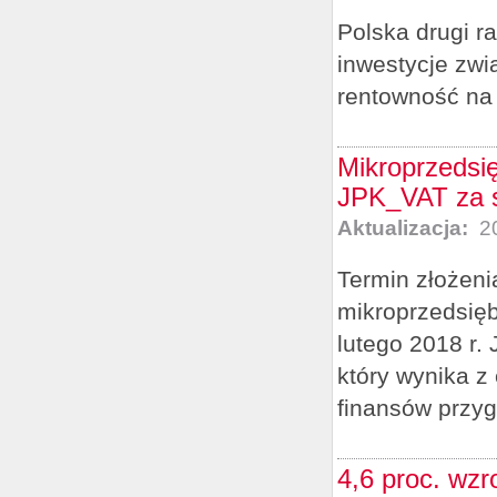
Polska drugi r
inwestycje zwi
rentowność na
Mikroprzedsię
JPK_VAT za s
Aktualizacja:
20
Termin złożeni
mikroprzedsięb
lutego 2018 r.
który wynika z
finansów przygo
4,6 proc. wzr