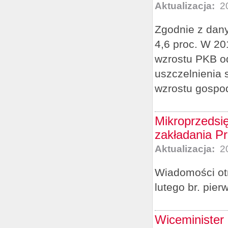
Aktualizacja:
20
Zgodnie z dan
4,6 proc. W 20
wzrostu PKB od
uszczelnienia
wzrostu gospo
Mikroprzedsi
zakładania P
Aktualizacja:
20
Wiadomości otr
lutego br. pie
Wiceminister