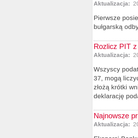
Aktualizacja:
20
Pierwsze posi
bułgarską odbył
Rozlicz PIT z
Aktualizacja:
20
Wszyscy podatn
37, mogą liczy
złożą krótki w
deklarację pod
Najnowsze pr
Aktualizacja:
20