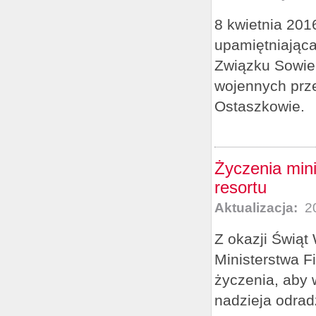
8 kwietnia 201
upamiętniając
Związku Sowie
wojennych prze
Ostaszkowie.
Życzenia min
resortu
Aktualizacja:
20
Z okazji Świąt
Ministerstwa F
życzenia, aby 
nadzieja odrad