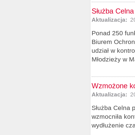
Służba Celna
Aktualizacja:
20
Ponad 250 funk
Biurem Ochron
udział w kont
Młodzieży w Ma
Wzmożone kon
Aktualizacja:
20
Służba Celna 
wzmocniła kont
wydłużenie cz