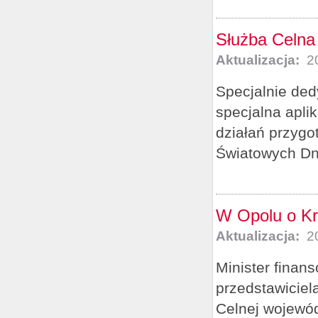
Służba Celna
Aktualizacja:
20
Specjalnie ded
specjalna aplik
działań przyg
Światowych Dn
W Opolu o Kr
Aktualizacja:
20
Minister finan
przedstawiciela
Celnej wojewód