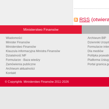
RSS
(otwier
Ministerstwo Finansów
Wiadomości
Archiwum BIP
Minister Finansów
Dzienniki Urzę
Ministerstwo Finansów
Formularze inte
Klauzula informacyjna Ministra Finansów
Dla mediów
Działalność MF
Polityka prywat
Formularze - Baza wiedzy
Platforma Usłu
Zamówienia publiczne
Portal granica.g
Archiwum aktualności
Kontakt
© Copyrights
Ministerstwo Finansów 2011-
2026