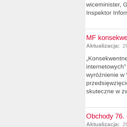
wiceminister, 
Inspektor Inform
MF konsekwen
Aktualizacja:
20
„Konsekwentne 
internetowych”
wyróżnienie w 
przedsięwzięci
skuteczne w zw
Obchody 76. 
Aktualizacja:
20