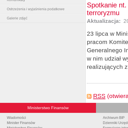
Spotkanie nt.
Ostrzeżenia i wyjaśnienia podatkowe
terroryzmu
Galerie zdjęć
Aktualizacja:
20
23 lipca w Min
pracom Komite
Generalnego In
w nim udział wy
realizujących 
RSS
(otwier
Ministerstwo Finansów
Wiadomości
Archiwum BIP
Minister Finansów
Dzienniki Urzę
Ministerstwo Finansów
Formularze inte