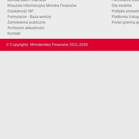
Klauzula informacyjna Ministra Finansów
Dla mediów
Działalność MF
Polityka prywat
Formularze - Baza wiedzy
Platforma Usłu
Zamówienia publiczne
Portal granica.g
Archiwum aktualności
Kontakt
© Copyrights
Ministerstwo Finansów 2011-
2026