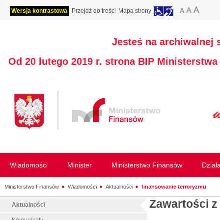
Wersja kontrastowa
Przejdź do treści
Mapa strony
Jesteś na archiwalnej 
Od 20 lutego 2019 r. strona BIP Ministerstw
Wiadomości
Minister
Ministerstwo Finansów
Dział
Ministerstwo Finansów
Wiadomości
Aktualności
finansowanie terroryzmu
Zawartości z
Aktualności
Komunikaty