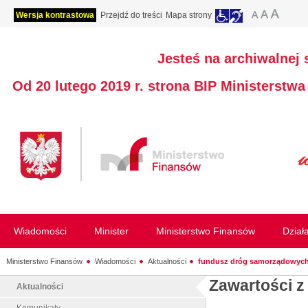
Wersja kontrastowa
Przejdź do treści
Mapa strony
Jesteś na archiwalnej 
Od 20 lutego 2019 r. strona BIP Ministerstw
Wiadomości
Minister
Ministerstwo Finansów
Dział
Ministerstwo Finansów
Wiadomości
Aktualności
fundusz dróg samorządowyc
Zawartości z
Aktualności
Komunikaty