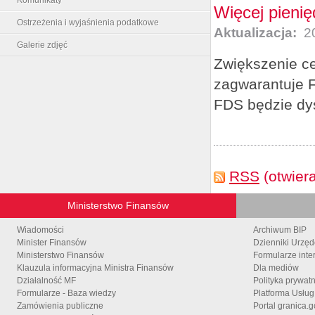
Więcej pienię
Ostrzeżenia i wyjaśnienia podatkowe
Aktualizacja:
20
Galerie zdjęć
Zwiększenie ce
zagwarantuje 
FDS będzie dys
RSS
(otwier
Ministerstwo Finansów
Wiadomości
Archiwum BIP
Minister Finansów
Dzienniki Urzę
Ministerstwo Finansów
Formularze inte
Klauzula informacyjna Ministra Finansów
Dla mediów
Działalność MF
Polityka prywat
Formularze - Baza wiedzy
Platforma Usłu
Zamówienia publiczne
Portal granica.g