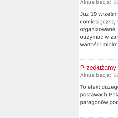
Aktualizacja:
20
Już 19 wrześni
comiesięczną 
organizowanej
otrzymać w za
wartości minimu
Przedłużamy 
Aktualizacja:
20
To efekt dużeg
postawach Pola
paragonów pod