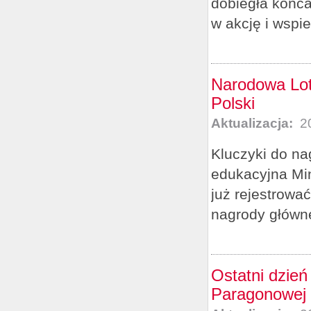
dobiegła końc
w akcję i wspie
Narodowa Lot
Polski
Aktualizacja:
20
Kluczyki do na
edukacyjna Mi
już rejestrowa
nagrody główne
Ostatni dzień
Paragonowej