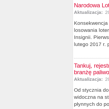
Narodowa Lote
Aktualizacja:
20
Konsekwencja –
losowania lote
Insignii. Pier
lutego 2017 r.
Tankuj, rejes
branżę paliw
Aktualizacja:
20
Od stycznia d
widoczna na st
płynnych do po