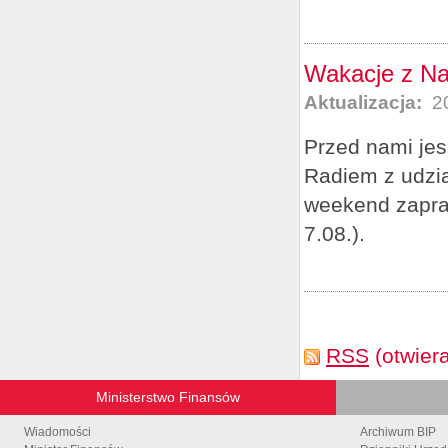
Wakacje z Na
Aktualizacja:
20
Przed nami jes
Radiem z udzia
weekend zapras
7.08.).
RSS
(otwier
Ministerstwo Finansów
Wiadomości
Archiwum BIP