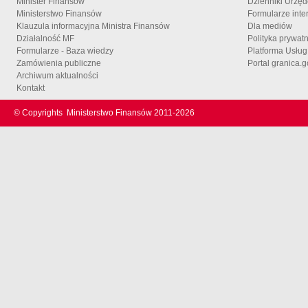
Minister Finansów
Dzienniki Urzę
Ministerstwo Finansów
Formularze inte
Klauzula informacyjna Ministra Finansów
Dla mediów
Działalność MF
Polityka prywat
Formularze - Baza wiedzy
Platforma Usłu
Zamówienia publiczne
Portal granica.g
Archiwum aktualności
Kontakt
© Copyrights
Ministerstwo Finansów 2011-
2026