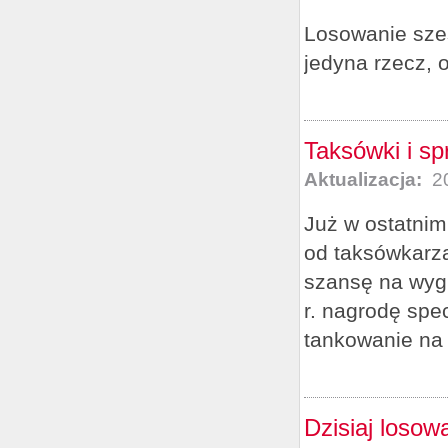
Losowanie sześ
jedyna rzecz, 
Taksówki i sp
Aktualizacja:
20
Już w ostatnim 
od taksówkarza
szansę na wygr
r. nagrodę sp
tankowanie na 
Dzisiaj losow