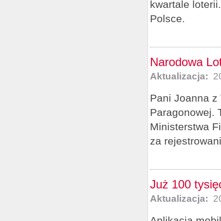
kwartale loteri
Polsce.
Narodowa Lot
Aktualizacja:
20
Pani Joanna z 
Paragonowej. T
Ministerstwa 
za rejestrowan
Już 100 tysię
Aktualizacja:
20
Aplikacja mobi