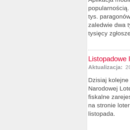
popularnością.
tys. paragonów
zaledwie dwa t
tysięcy zgłosze
Listopadowe l
Aktualizacja:
20
Dzisiaj kolejn
Narodowej Lot
fiskalne zarej
na stronie lote
listopada.