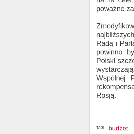
poważne zag
Zmodyfikow
najbliższy
Radą i Par
powinno by
Polski szcz
wystarczają
Wspólnej P
rekompens
Rosją.
budżet
TAGI