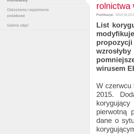
Komunikaty
rolnictwa
Ostrzeżenia i wyjaśnienia
Publikacja:
2014.10.23 
podatkowe
List koryg
Galerie zdjęć
modyfiku
propozycj
wzrosłyb
pomniejsz
wirusem E
W czerwcu b
2015. Doda
korygujący
pierwotną 
dane o syt
korygujący