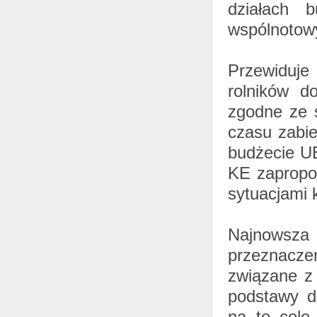
działach 
wspólnotowy
Przewiduje
rolników d
zgodne ze s
czasu zabi
budżecie UE
KE zapropon
sytuacjami 
Najnowsza 
przeznacze
związane z
podstawy d
na te cele