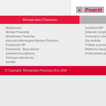
«
Powrót
Ministerstwo Finansów
Wiadomości
Archiwum BIP
Minister Finansów
Dzienniki Urzę
Ministerstwo Finansów
Formularze inte
Klauzula informacyjna Ministra Finansów
Dla mediów
Działalność MF
Polityka prywat
Formularze - Baza wiedzy
Platforma Usłu
Zamówienia publiczne
Portal granica.g
Archiwum aktualności
Kontakt
© Copyrights
Ministerstwo Finansów 2011-
2026