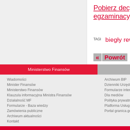
Pobierz dec
egzaminacyj
biegły r
TAGI
«
Powrót
Ministerstwo Finansów
Wiadomości
Archiwum BIP
Minister Finansów
Dzienniki Urzę
Ministerstwo Finansów
Formularze inte
Klauzula informacyjna Ministra Finansów
Dla mediów
Działalność MF
Polityka prywat
Formularze - Baza wiedzy
Platforma Usłu
Zamówienia publiczne
Portal granica.g
Archiwum aktualności
Kontakt