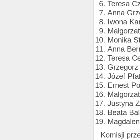
Teresa C
Anna Grz
Iwona Ka
Małgorza
Monika S
Anna Ber
Teresa C
Grzegorz
Józef Pfaf
Ernest Po
Małgorzat
Justyna 
Beata Bal
Magdalen
Komisji prz