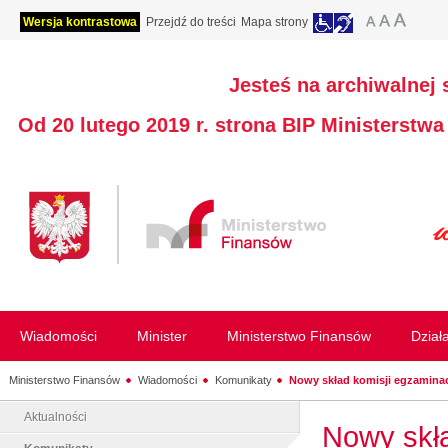
Wersja kontrastowa
Przejdź do treści
Mapa strony
Jesteś na archiwalnej 
Od 20 lutego 2019 r. strona BIP Ministerstw
Wiadomości
Minister
Ministerstwo Finansów
Dział
Ministerstwo Finansów
Wiadomości
Komunikaty
Nowy skład komisji egzaminacy
Aktualności
Nowy skła