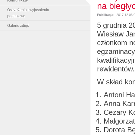
Komunikaty
na biegły
Ostrzeżenia i wyjaśnienia
Publikacja:
2017.12.06 
podatkowe
5 grudnia 2
Galerie zdjęć
Wiesław Jan
członkom no
egzaminacyj
kwalifikacy
rewidentów.
W skład kom
Antoni H
Anna Kar
Cezary Ko
Małgorzat
Dorota B