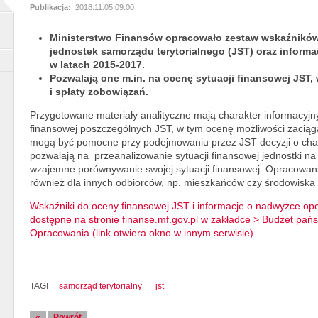
Publikacja:
2018.11.05 09:00
Ministerstwo Finansów opracowało zestaw wskaźników
jednostek samorządu terytorialnego (JST) oraz inform
w latach 2015-2017.
Pozwalają one m.in. na ocenę sytuacji finansowej JST,
i spłaty zobowiązań.
Przygotowane materiały analityczne mają charakter informacyjny
finansowej poszczególnych JST, w tym ocenę możliwości zaciąga
mogą być pomocne przy podejmowaniu przez JST decyzji o cha
pozwalają na przeanalizowanie sytuacji finansowej jednostki na p
wzajemne porównywanie swojej sytuacji finansowej. Opracowani
również dla innych odbiorców, np. mieszkańców czy środowisk
Wskaźniki do oceny finansowej JST i informacje o nadwyżce op
dostępne na stronie finanse.mf.gov.pl w zakładce > Budżet pa
Opracowania (link otwiera okno w innym serwisie)
TAGI
samorząd terytorialny
jst
«
Powrót