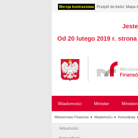
Wersja kontrastowa
Przejdź do treści
Mapa s
Jeste
Od 20 lutego 2019 r. stron
Wiadomości
Minister
Ministe
Ministerstwo Finansów
Wiadomości
Komunikaty
Aktualności