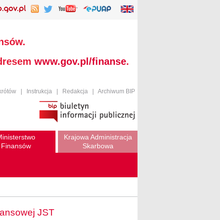
ansów.
adresem
www.gov.pl/finanse
.
krótów
|
Instrukcja
|
Redakcja
|
Archiwum BIP
inisterstwo
Krajowa Administracja
Finansów
Skarbowa
nansowej JST