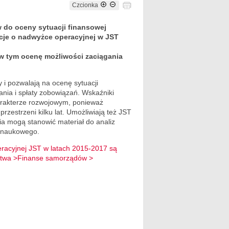
Czcionka
 do oceny sytuacji finansowej
acje o nadwyżce operacyjnej w JST
 w tym ocenę możliwości zaciągania
 i pozwalają na ocenę sytuacji
nia i spłaty zobowiązań. Wskaźniki
rakterze rozwojowym, ponieważ
rzestrzeni kilku lat. Umożliwiają też JST
a mogą stanowić materiał do analiz
a naukowego.
eracyjnej JST w latach 2015-2017 są
ństwa >Finanse samorządów >