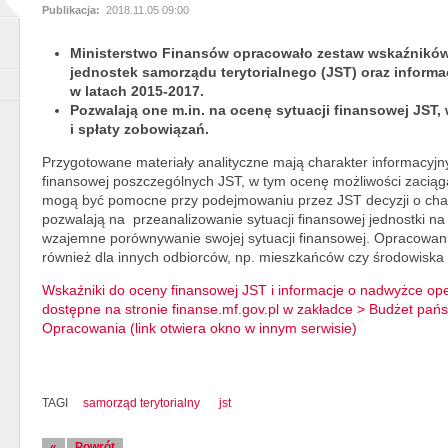
Publikacja:
2018.11.05 09:00
Ministerstwo Finansów opracowało zestaw wskaźników
jednostek samorządu terytorialnego (JST) oraz inform
w latach 2015-2017.
Pozwalają one m.in. na ocenę sytuacji finansowej JST,
i spłaty zobowiązań.
Przygotowane materiały analityczne mają charakter informacyjny
finansowej poszczególnych JST, w tym ocenę możliwości zaciąga
mogą być pomocne przy podejmowaniu przez JST decyzji o cha
pozwalają na przeanalizowanie sytuacji finansowej jednostki na p
wzajemne porównywanie swojej sytuacji finansowej. Opracowani
również dla innych odbiorców, np. mieszkańców czy środowisk
Wskaźniki do oceny finansowej JST i informacje o nadwyżce op
dostępne na stronie finanse.mf.gov.pl w zakładce > Budżet pa
Opracowania (link otwiera okno w innym serwisie)
TAGI
samorząd terytorialny
jst
«
Powrót