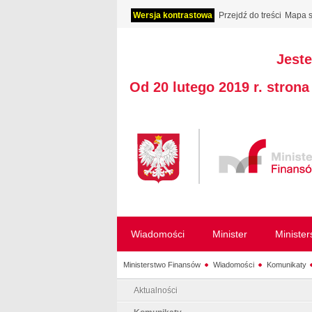
Wersja kontrastowa
Przejdź do treści
Mapa s
Jeste
Od 20 lutego 2019 r. stron
Wiadomości
Minister
Ministe
Ministerstwo Finansów
Wiadomości
Komunikaty
Aktualności