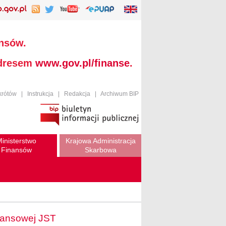
ansów.
adresem
www.gov.pl/finanse
.
krótów
|
Instrukcja
|
Redakcja
|
Archiwum BIP
inisterstwo
Krajowa Administracja
Finansów
Skarbowa
nansowej JST