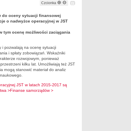
Czcionka
 do oceny sytuacji finansowej
acje o nadwyżce operacyjnej w JST
 w tym ocenę możliwości zaciągania
 i pozwalają na ocenę sytuacji
nia i spłaty zobowiązań. Wskaźniki
rakterze rozwojowym, ponieważ
rzestrzeni kilku lat. Umożliwiają też JST
a mogą stanowić materiał do analiz
a naukowego.
eracyjnej JST w latach 2015-2017 są
ństwa >Finanse samorządów >