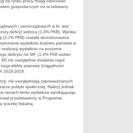
acja na rynku pracy mogą owocować
ostem gospodarczym niż oczekiwany.
rządowych i samorządowych w br. jest
iższy deficyt sektora (1,4% PKB). Wynika
ji (2,1% PKB) została skonstruowana
iewykonanie wydatków budżetu państwa w
 realizacji wydatków na poziomie
szego deficytu niż MF (1,4% PKB wobec
KE nie uwzględnia działania reguł
zega efekty poprawy ściągalności
ch 2018-2019.
cji, nie uwzględniają zapowiedzianych
arze polityki społecznej. Należy jednak
e w ramach limitu wydatków wynikającego
został przedstawiony w Programie
 ścieżkę fiskalną.