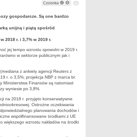
Czcionka
nozy gospodarcze. Są one bardzo
rką unijną i piątą spośród
2018 r. i 3,7% w 2019 r.
ć jej tempo wzrostu spowolni w 2019 r.
zarówno w sektorze publicznym jak i
(mediana z ankiety agencji Reuters z
19 r. o 3,5%; projekcja NBP z marca br.
zy Ministerstwa Finansów są natomiast
czy wyniesie po 3,8%.
cji na 2018 r. przyjęto konserwatywne
edniookresowej. Ostrożne oczekiwania
odpowiedzialnego planowania dochodów i
liczne współfinansowane środkami z UE
do większego wzrostu nakładów na środki