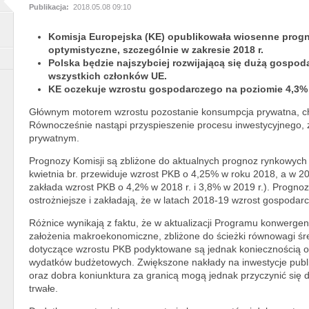
Publikacja:
2018.05.08 09:10
Komisja Europejska (KE) opublikowała wiosenne prog
optymistyczne, szczególnie w zakresie 2018 r.
Polska będzie najszybciej rozwijającą się dużą gospoda
wszystkich członków UE.
KE oczekuje wzrostu gospodarczego na poziomie 4,3% w 
Głównym motorem wzrostu pozostanie konsumpcja prywatna, cho
Równocześnie nastąpi przyspieszenie procesu inwestycyjnego, 
prywatnym.
Prognozy Komisji są zbliżone do aktualnych prognoz rynkowych 
kwietnia br. przewiduje wzrost PKB o 4,25% w roku 2018, a w 20
zakłada wzrost PKB o 4,2% w 2018 r. i 3,8% w 2019 r.). Progno
ostrożniejsze i zakładają, że w latach 2018-19 wzrost gospodar
Różnice wynikają z faktu, że w aktualizacji Programu konwergen
założenia makroekonomiczne, zbliżone do ścieżki równowagi śr
dotyczące wzrostu PKB podyktowane są jednak koniecznością 
wydatków budżetowych. Zwiększone nakłady na inwestycje pub
oraz dobra koniunktura za granicą mogą jednak przyczynić się 
trwałe.