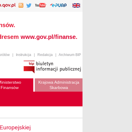
ansów.
adresem
www.gov.pl/finanse
.
krótów
|
Instrukcja
|
Redakcja
|
Archiwum BIP
inisterstwo
Krajowa Administracja
Finansów
Skarbowa
Europejskiej