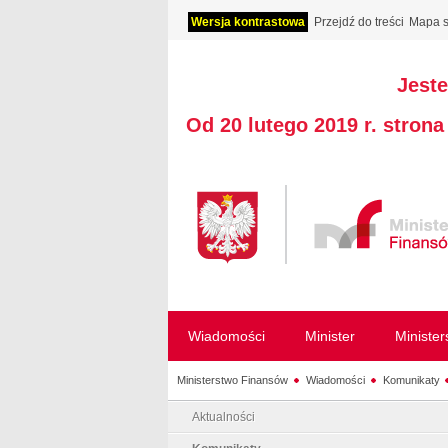
Wersja kontrastowa
Przejdź do treści
Mapa s
Jeste
Od 20 lutego 2019 r. stron
Wiadomości
Minister
Ministe
Ministerstwo Finansów
Wiadomości
Komunikaty
Aktualności