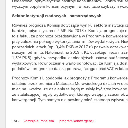
Dodatkowo, optymistyczne nastroje konsumentów i dobra sytu
wyższym popytem konsumpcyjnym i w rezultacie szybszym wzr
Sektor instytucji rządowych i samorządowych
Również prognoza Komisji dotycząca wyniku sektora instytucji 
bardziej optymistyczna niż MF. Na 2018 r. Komisja prognozuje n
to z faktu, że prognoza przedstawiona w Programie konwergenc
przy założeniu pełnego wykorzystania limitów wydatkowych. N
poprzednich latach (np. 0,4% PKB w 2017 r.) pozwala oczekiwać
niższym od limitu. Natomiast na 2019 r. KE oczekuje nieco niż
1,5% PKB), gdyż w przypadku lat nieobjętych ustawą budżetową 
wydatkowych. Równocześnie warto odnotować, że Komisja dostr
podatków i prognozuje dalszą poprawę ściągalności VAT w lata
Prognozy Komisji, podobnie jak prognozy z Programu konwergen
ostatnio przez premiera Mateusza Morawieckiego działań w obsz
mieć na uwadze, ze działania te będą musiały być zrealizowan
ze stabilizującej reguły wydatkowej, którego wstępny szacunek 
konwergencji. Tym samym nie powinny mieć istotnego wpływu na
TAGI
komisja europejska
program konwergencji