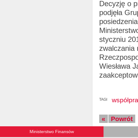
Decyzję o p
podjęła Gru
posiedzenia
Ministerstw
styczniu 20
zwalczania 
Rzeczpospoli
Wiesława Ja
zaakceptowa
współpra
TAGI
«
Powrót
Ministerstwo Finansów