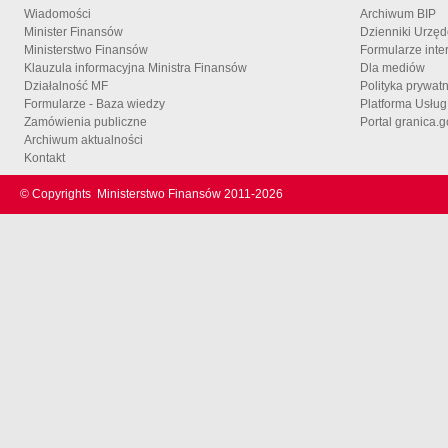
Wiadomości
Archiwum BIP
Minister Finansów
Dzienniki Urzę
Ministerstwo Finansów
Formularze inte
Klauzula informacyjna Ministra Finansów
Dla mediów
Działalność MF
Polityka prywat
Formularze - Baza wiedzy
Platforma Usłu
Zamówienia publiczne
Portal granica.g
Archiwum aktualności
Kontakt
© Copyrights
Ministerstwo Finansów 2011-
2026