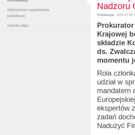
Komunikaty
Nadzoru 
Ostrzeżenia i wyjaśnienia
Publikacja:
2016.07.04 1
podatkowe
Prokurator
Galerie zdjęć
Krajowej b
składzie K
ds. Zwalc
momentu je
Rola członk
udział w s
mandatem dz
Europejskie
ekspertów z
zadań doch
Nadużyć Fi