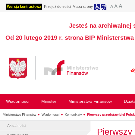
Wersja kontrastowa
Przejdź do treści
Mapa strony
Jesteś na archiwalnej 
Od 20 lutego 2019 r. strona BIP Ministerstw
Wiadomości
Minister
Ministerstwo Finansów
Dział
Ministerstwo Finansów
Wiadomości
Komunikaty
Pierwszy przedstawiciel Polski
Aktualności
Pierwszy 