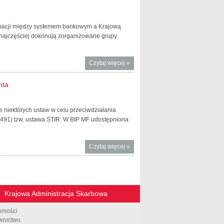
ormacji między systemem bankowym a Krajową
najczęściej dokonują zorganizowane grupy
Czytaj więcej
o STIR
»
już
przynosi
nta
efekty
ie niektórych ustaw w celu przeciwdziałania
2491) tzw. ustawa STIR. W BIP MF udostępniona
Czytaj więcej
o Ustawa
»
STIR już
funkcjonuje.
Możesz
sprawdzić
Krajowa Administracja Skarbowa
swojego
kontrahenta
omości
wnictwo