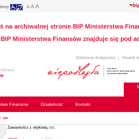
trony
ś na archiwalnej stronie BIP Ministerstwa Fin
a BIP Ministerstwa Finansów znajduje się pod 
Deklaracja dostępności
|
Słownik s
M
rstwo Finansów
Działalność
Kontakt
stir
Zawartości z etykietą
stir
.