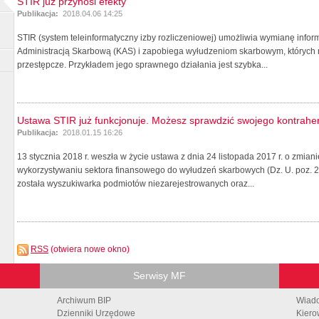
STIR już przynosi efekty
Publikacja:
2018.04.06 14:25
STIR (system teleinformatyczny izby rozliczeniowej) umożliwia wymianę inf
Administracją Skarbową (KAS) i zapobiega wyłudzeniom skarbowym, których 
przestępcze. Przykładem jego sprawnego działania jest szybka...
Ustawa STIR już funkcjonuje. Możesz sprawdzić swojego kontrahe
Publikacja:
2018.01.15 16:26
13 stycznia 2018 r. weszła w życie ustawa z dnia 24 listopada 2017 r. o zmian
wykorzystywaniu sektora finansowego do wyłudzeń skarbowych (Dz. U. poz. 
została wyszukiwarka podmiotów niezarejestrowanych oraz...
RSS
(otwiera nowe okno)
Serwisy MF
Archiwum BIP
Wiad
Dzienniki Urzędowe
Kiero