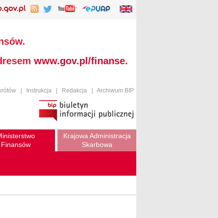
ansów.
adresem
www.gov.pl/finanse
.
krótów
|
Instrukcja
|
Redakcja
|
Archiwum BIP
inisterstwo
Krajowa Administracja
Finansów
Skarbowa