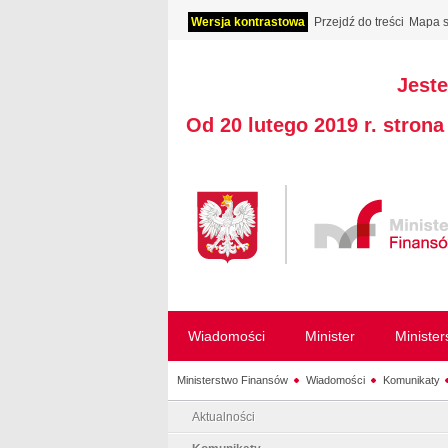
Wersja kontrastowa
Przejdź do treści
Mapa s
Jeste
Od 20 lutego 2019 r. stron
Wiadomości
Minister
Ministe
Ministerstwo Finansów
Wiadomości
Komunikaty
Aktualności