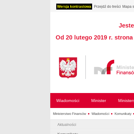
Wersja kontrastowa
Przejdź do treści
Mapa s
Jeste
Od 20 lutego 2019 r. stron
Wiadomości
Minister
Ministe
Ministerstwo Finansów
Wiadomości
Komunikaty
Aktualności