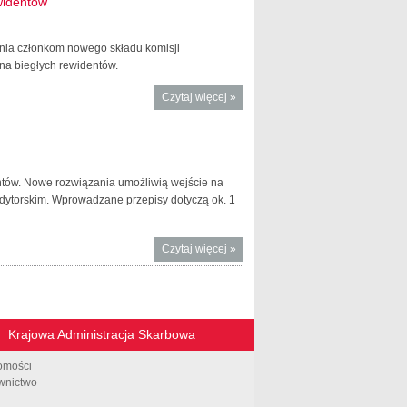
widentów
ania członkom nowego składu komisji
na biegłych rewidentów.
Czytaj więcej
o Nowy skład
»
komisji
egzaminacyjnej
dla kandydatów
na biegłych
ntów. Nowe rozwiązania umożliwią wejście na
rewidentów
ytorskim. Wprowadzane przepisy dotyczą ok. 1
Czytaj więcej
o Nowe
»
przepisy dot.
biegłych
rewidentów i
firm
Krajowa Administracja Skarbowa
audytorskich
omości
wnictwo