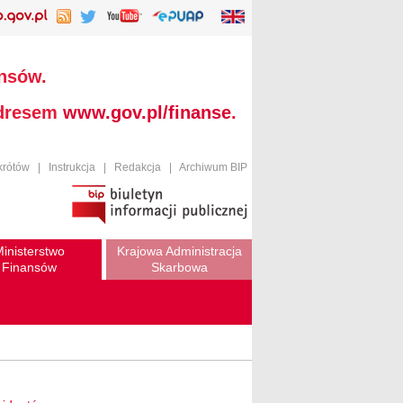
ansów.
adresem
www.gov.pl/finanse
.
krótów
|
Instrukcja
|
Redakcja
|
Archiwum BIP
inisterstwo
Krajowa Administracja
Finansów
Skarbowa