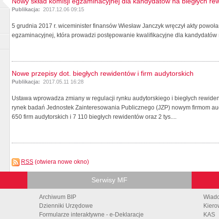
Nowy skład komisji egzaminacyjnej dla kandydatów na biegłych re
Publikacja:
2017.12.06 09:15
5 grudnia 2017 r. wiceminister finansów Wiesław Janczyk wręczył akty powoł
egzaminacyjnej, która prowadzi postępowanie kwalifikacyjne dla kandydatów 
Nowe przepisy dot. biegłych rewidentów i firm audytorskich
Publikacja:
2017.05.11 16:28
Ustawa wprowadza zmiany w regulacji rynku audytorskiego i biegłych rewide
rynek badań Jednostek Zainteresowania Publicznego (JZP) nowym firmom aud
650 firm audytorskich i 7 110 biegłych rewidentów oraz 2 tys....
RSS
(otwiera nowe okno)
Serwisy MF
Archiwum BIP
Wiad
Dzienniki Urzędowe
Kiero
Formularze interaktywne - e-Deklaracje
KAS