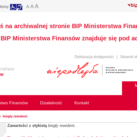
trony
ś na archiwalnej stronie BIP Ministerstwa Fin
a BIP Ministerstwa Finansów znajduje się pod 
Deklaracja dostępności
|
Słownik s
M
rstwo Finansów
Działalność
Kontakt
biegły rewident
Zawartości z etykietą
biegły rewident
.