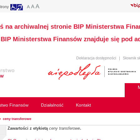
trony
ś na archiwalnej stronie BIP Ministerstwa Fin
a BIP Ministerstwa Finansów znajduje się pod 
Deklaracja dostępności
|
Słownik s
M
rstwo Finansów
Działalność
Kontakt
ceny transferowe
Zawartości z etykietą
ceny transferowe
.