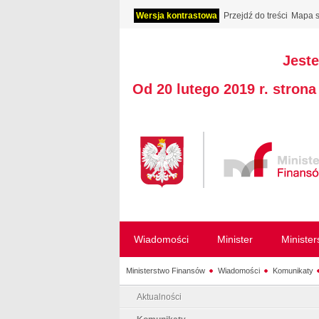
Wersja kontrastowa
Przejdź do treści
Mapa s
Jeste
Od 20 lutego 2019 r. stron
Wiadomości
Minister
Ministe
Ministerstwo Finansów
Wiadomości
Komunikaty
Aktualności