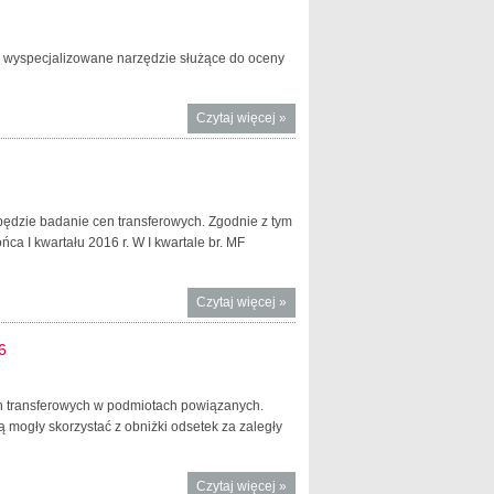
 wyspecjalizowane narzędzie służące do oceny
Czytaj więcej
o CbC –
»
najczęściej
zadawane
pytania
(edycja 2)
 będzie badanie cen transferowych. Zgodnie z tym
a I kwartału 2016 r. W I kwartale br. MF
Czytaj więcej
o Ceny
»
transferowe -
dotychczasowe
6
działania i
zamiary MF
cen transferowych w podmiotach powiązanych.
ą mogły skorzystać z obniżki odsetek za zaległy
Czytaj więcej
o Ceny
»