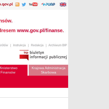
ansów.
adresem
www.gov.pl/finanse
.
krótów
|
Instrukcja
|
Redakcja
|
Archiwum BIP
inisterstwo
Krajowa Administracja
Finansów
Skarbowa