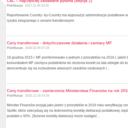
CbC – najczęściej zadawane pytania (edycja 2)
Publikacja:
2017.11.30 20:30
Raportowanie Country- by-Country ma wyposażyć administracje podatkowe w
ryzyka związanego z cenami transferowymi.
Ceny transferowe - dotychczasowe działania i zamiary MF
Publikacja:
2016.02.05 07:24
18 grudnia 2015 r. MF poinformowało o jednym z priorytetów na 2016 r. jakim
komunikatem MF zachęca podatników do złożenia korekt za lata ubiegłe do końc
skoncentruje się na rozbudowie własnych zasobów osobowych i...
Ceny transferowe - zamierzenia Ministerstwa Finansów na rok 201
Publikacja:
2015.12.18 14:24
Minister Finansów przyjął jako jeden z priorytetów w 2016 roku weryfikację 
Spółki, które zdecydują się na dobrowolną korektę deklaracji podatkowej, będ
podatek o 50%. Złożenie korekty deklaracji może nastąpić...