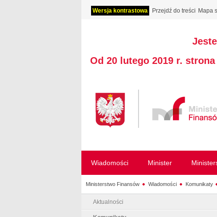
Wersja kontrastowa
Przejdź do treści
Mapa s
Jeste
Od 20 lutego 2019 r. stron
Wiadomości
Minister
Ministe
Ministerstwo Finansów
Wiadomości
Komunikaty
Aktualności