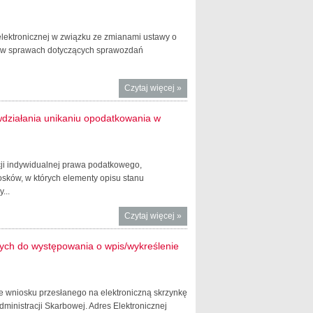
lektronicznej w związku ze zmianami ustawy o
kt w sprawach dotyczących sprawozdań
Czytaj więcej
o Kontakt
»
dla
podatników
wdziałania unikaniu opodatkowania w
ws.
składania e-
sprawozdań
acji indywidualnej prawa podatkowego,
finansowych
osków, w których elementy opisu stanu
...
Czytaj więcej
o Informacja
»
Szefa KAS o
stosowaniu
ch do występowania o wpis/wykreślenie
przepisów
dotyczących
przeciwdziałania
e wniosku przesłanego na elektroniczną skrzynkę
unikaniu
ministracji Skarbowej. Adres Elektronicznej
opodatkowania