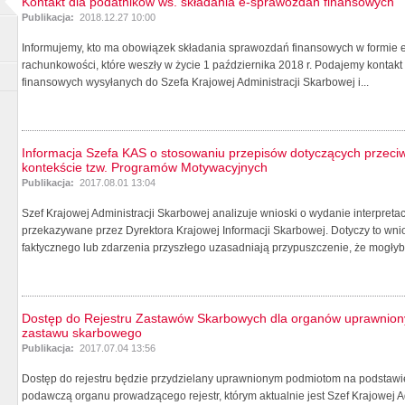
Kontakt dla podatników ws. składania e-sprawozdań finansowych
Publikacja:
2018.12.27 10:00
Informujemy, kto ma obowiązek składania sprawozdań finansowych w formie e
rachunkowości, które weszły w życie 1 października 2018 r. Podajemy konta
finansowych wysyłanych do Szefa Krajowej Administracji Skarbowej i...
Informacja Szefa KAS o stosowaniu przepisów dotyczących przeci
kontekście tzw. Programów Motywacyjnych
Publikacja:
2017.08.01 13:04
Szef Krajowej Administracji Skarbowej analizuje wnioski o wydanie interpret
przekazywane przez Dyrektora Krajowej Informacji Skarbowej. Dotyczy to wni
faktycznego lub zdarzenia przyszłego uzasadniają przypuszczenie, że mogłyby
Dostęp do Rejestru Zastawów Skarbowych dla organów uprawniony
zastawu skarbowego
Publikacja:
2017.07.04 13:56
Dostęp do rejestru będzie przydzielany uprawnionym podmiotom na podstawi
podawczą organu prowadzącego rejestr, którym aktualnie jest Szef Krajowej Ad