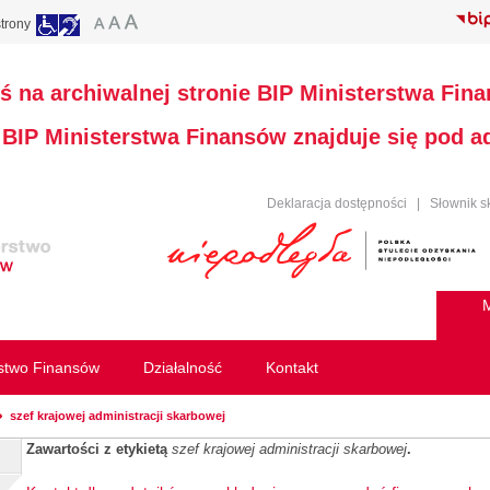
trony
ś na archiwalnej stronie BIP Ministerstwa Fin
a BIP Ministerstwa Finansów znajduje się pod 
Deklaracja dostępności
|
Słownik s
M
rstwo Finansów
Działalność
Kontakt
szef krajowej administracji skarbowej
Zawartości z etykietą
szef krajowej administracji skarbowej
.