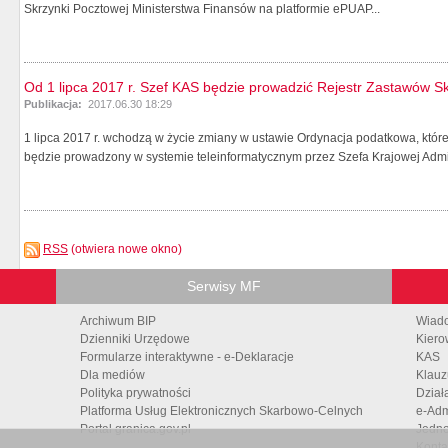
Skrzynki Pocztowej Ministerstwa Finansów na platformie ePUAP...
Od 1 lipca 2017 r. Szef KAS będzie prowadzić Rejestr Zastawów 
Publikacja:
2017.06.30 18:29
1 lipca 2017 r. wchodzą w życie zmiany w ustawie Ordynacja podatkowa, któr
będzie prowadzony w systemie teleinformatycznym przez Szefa Krajowej Admin
RSS
(otwiera nowe okno)
Serwisy MF
Archiwum BIP
Wiad
Dzienniki Urzędowe
Kiero
Formularze interaktywne - e-Deklaracje
KAS
Dla mediów
Klauz
Polityka prywatności
Dział
Platforma Usług Elektronicznych Skarbowo-Celnych
e-Adm
Portal granica.gov.pl
Jedno
Konta