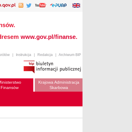
ansów.
adresem
www.gov.pl/finanse
.
krótów
|
Instrukcja
|
Redakcja
|
Archiwum BIP
inisterstwo
Krajowa Administracja
Finansów
Skarbowa