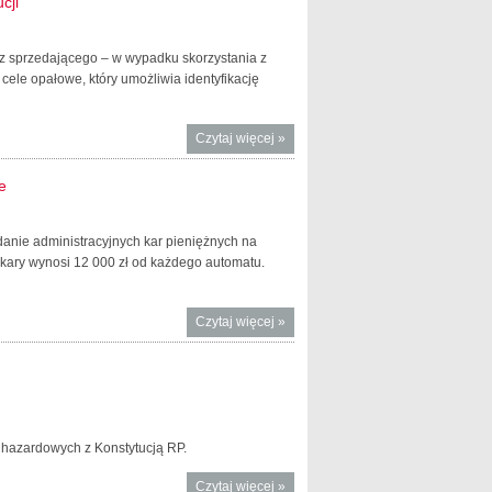
cji
ez sprzedającego – w wypadku skorzystania z
ele opałowe, który umożliwia identyfikację
Czytaj więcej
o Stawki
»
podatku
akcyzowego
e
na olej
opałowy nie
ładanie administracyjnych kar pieniężnych na
naruszają
 kary wynosi 12 000 zł od każdego automatu.
Konstytucji
Czytaj więcej
o Sankcje za
»
nielegalne
urządzanie
gier
hazardowych
–
konstytucyjne
h hazardowych z Konstytucją RP.
Czytaj więcej
o TK:
»