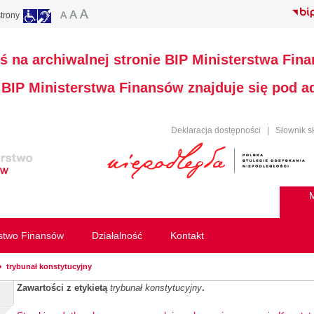
trony
ś na archiwalnej stronie BIP Ministerstwa Fin
a BIP Ministerstwa Finansów znajduje się pod 
Deklaracja dostępności
|
Słownik s
M
rstwo Finansów
Działalność
Kontakt
trybunał konstytucyjny
Zawartości z etykietą
trybunał konstytucyjny
.