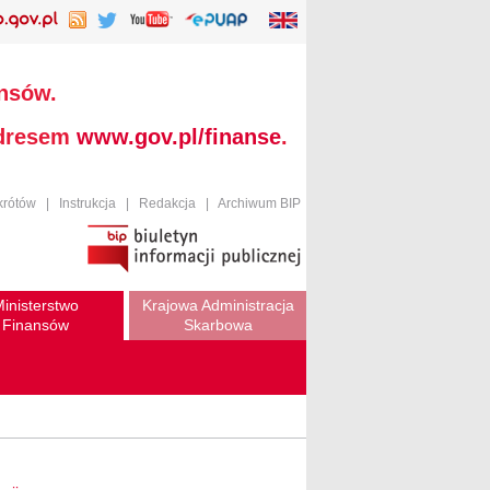
ansów.
adresem
www.gov.pl/finanse
.
krótów
|
Instrukcja
|
Redakcja
|
Archiwum BIP
inisterstwo
Krajowa Administracja
Finansów
Skarbowa