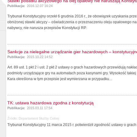
Stawki podatku akcyzowego na olej opałowy nie naruszają Konstytu
Publikacja:
2016.12.07 16:24
Trybunał Konstytucyjny orzekł 6 grudnia 2016 r., że obowiązek uzyskania prz
obniżonej stawki akcyzy – oświadczenia o przeznaczeniu oleju opałowego na c
nabywcy, nie narusza przepisów Konstytucji RP.
Sankcje za nielegalne urządzanie gier hazardowych – konstytucyjn
Publikacja:
2015.10.22 14:52
Art. 89 ust. 1 pkt 2 i ust. 2 pkt 2 ustawy o grach hazardowych przewidują nak
podmioty urządzające gry na automatach poza kasynami gry. Wysokość takiej
Kara określona w tym przepisie jest wymierzana w przypadku...
TK: ustawa hazardowa zgodna z konstytucją
Publikacja:
2015.03.11 17:54
Źródło:
Departament Służby Celnej
Trybunał Konstytucyjny 11 marca 2015 r. potwierdził zgodność ustawy o grac