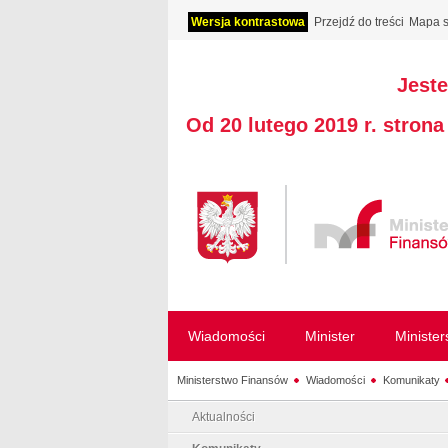
Wersja kontrastowa
Przejdź do treści
Mapa s
Jeste
Od 20 lutego 2019 r. stron
Wiadomości
Minister
Ministe
Ministerstwo Finansów
Wiadomości
Komunikaty
Aktualności