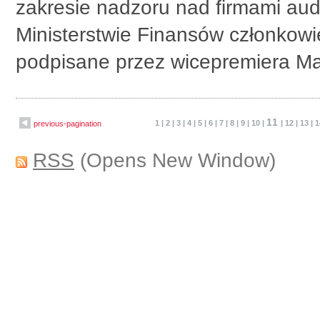
zakresie nadzoru nad firmami aud
Ministerstwie Finansów członkowie
podpisane przez wicepremiera M
11
1
|
2
|
3
|
4
|
5
|
6
|
7
|
8
|
9
|
10
|
|
12
|
13
|
1
previous-pagination
RSS
(Opens New Window)