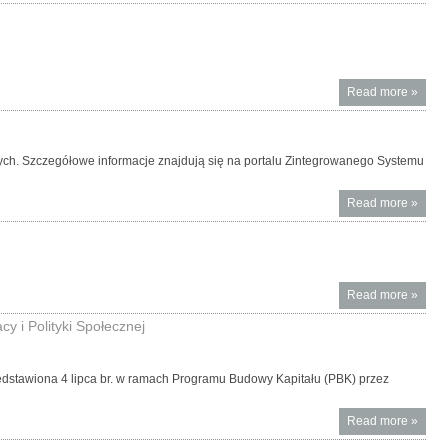
obliga
oszcz
dla be
progr
Rodzin
Read more
About
»
oferta
oszcz
obligac
ących. Szczegółowe informacje znajdują się na portalu Zintegrowanego Systemu
skarb
Read more
About
»
na list
podmi
zewnę
zapew
Read more
About
»
jakośc
Niedzi
y i Polityki Społecznej
dyrekt
gener
Minist
edstawiona 4 lipca br. w ramach Programu Budowy Kapitału (PBK) przez
Finan
Read more
About
»
Inform