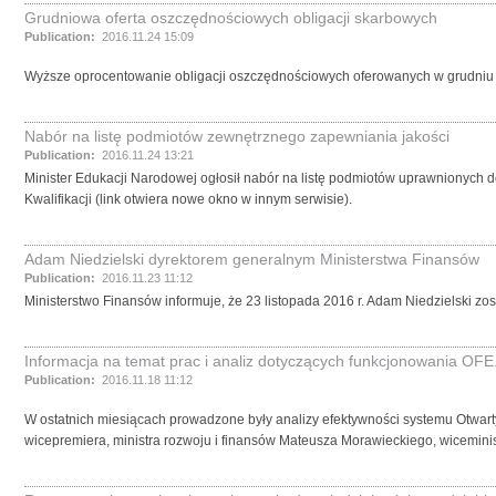
Grudniowa oferta oszczędnościowych obligacji skarbowych
Publication:
2016.11.24 15:09
Wyższe oprocentowanie obligacji oszczędnościowych oferowanych w grudniu
Nabór na listę podmiotów zewnętrznego zapewniania jakości
Publication:
2016.11.24 13:21
Minister Edukacji Narodowej ogłosił nabór na listę podmiotów uprawnionych d
Kwalifikacji (link otwiera nowe okno w innym serwisie).
Adam Niedzielski dyrektorem generalnym Ministerstwa Finansów
Publication:
2016.11.23 11:12
Ministerstwo Finansów informuje, że 23 listopada 2016 r. Adam Niedzielski zo
Informacja na temat prac i analiz dotyczących funkcjonowania OFE.
Publication:
2016.11.18 11:12
W ostatnich miesiącach prowadzone były analizy efektywności systemu Otwar
wicepremiera, ministra rozwoju i finansów Mateusza Morawieckiego, wiceminist