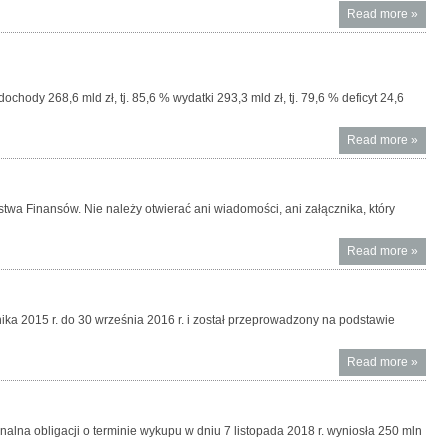
Read more
About
»
Nowe
rozwią
unijne
audytu
ody 268,6 mld zł, tj. 85,6 % wydatki 293,3 mld zł, tj. 79,6 % deficyt 24,6
Konfer
na GP
Read more
About
»
listop
Szacu
wykon
budże
twa Finansów. Nie należy otwierać ani wiadomości, ani załącznika, który
państ
okresi
Read more
About
»
stycze
Uwaga
paździ
fałszy
2016
e-mail
a 2015 r. do 30 września 2016 r. i został przeprowadzony na podstawie
ukryw
docho
Read more
About
»
Dealer
Skarb
Papie
alna obligacji o terminie wykupu w dniu 7 listopada 2018 r. wyniosła 250 mln
Warto