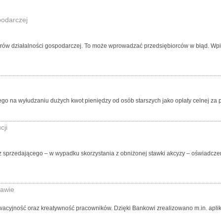
podarczej
rów działalności gospodarczej. To może wprowadzać przedsiębiorców w błąd. Wpis 
go na wyłudzaniu dużych kwot pieniędzy od osób starszych jako opłaty celnej za p
cji
ez sprzedającego – w wypadku skorzystania z obniżonej stawki akcyzy – oświadcze
ławie
wacyjność oraz kreatywność pracowników. Dzięki Bankowi zrealizowano m.in. aplik