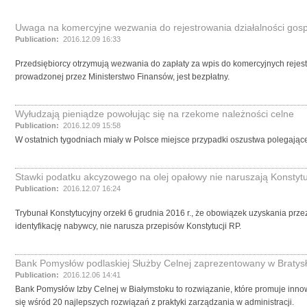
Uwaga na komercyjne wezwania do rejestrowania działalności gos
Publication:
2016.12.09 16:33
Przedsiębiorcy otrzymują wezwania do zapłaty za wpis do komercyjnych rejest
prowadzonej przez Ministerstwo Finansów, jest bezpłatny.
Wyłudzają pieniądze powołując się na rzekome należności celne
Publication:
2016.12.09 15:58
W ostatnich tygodniach miały w Polsce miejsce przypadki oszustwa polegające
Stawki podatku akcyzowego na olej opałowy nie naruszają Konstytu
Publication:
2016.12.07 16:24
Trybunał Konstytucyjny orzekł 6 grudnia 2016 r., że obowiązek uzyskania prz
identyfikację nabywcy, nie narusza przepisów Konstytucji RP.
Bank Pomysłów podlaskiej Służby Celnej zaprezentowany w Bratys
Publication:
2016.12.06 14:41
Bank Pomysłów Izby Celnej w Białymstoku to rozwiązanie, które promuje inno
się wśród 20 najlepszych rozwiązań z praktyki zarządzania w administracji.