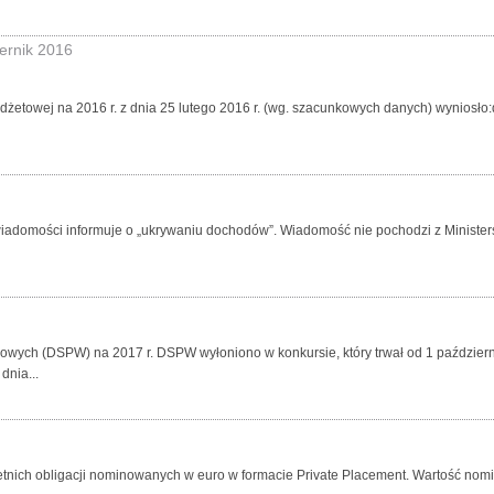
ernik 2016
owej na 2016 r. z dnia 25 lutego 2016 r. (wg. szacunkowych danych) wyniosło:doch
wiadomości informuje o „ukrywaniu dochodów”. Wiadomość nie pochodzi z Ministers
ych (DSPW) na 2017 r. DSPW wyłoniono w konkursie, który trwał od 1 październik
dnia...
etnich obligacji nominowanych w euro w formacie Private Placement. Wartość nomin