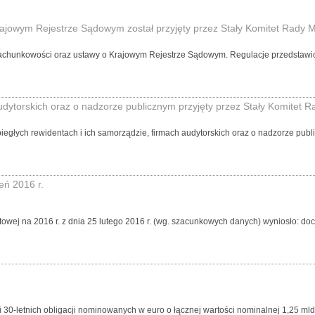
ajowym Rejestrze Sądowym został przyjęty przez Stały Komitet Rady M
 o rachunkowości oraz ustawy o Krajowym Rejestrze Sądowym. Regulacje przedstawi
audytorskich oraz o nadzorze publicznym przyjęty przez Stały Komitet R
o biegłych rewidentach i ich samorządzie, firmach audytorskich oraz o nadzorze p
eń 2016 r.
 na 2016 r. z dnia 25 lutego 2016 r. (wg. szacunkowych danych) wyniosło: dochody 
 30-letnich obligacji nominowanych w euro o łącznej wartości nominalnej 1,25 mld 