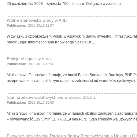
25 października 2028 r. wyniosła 750 mln euro. Obligacje wyceniono...
Wolne stanowiska pracy w AIIB
Publication:
2016.10.18 12:07
W związku z członkostwem Polski w Azjatyckim Banku Inwestycji Infrastruktur
pracy: Legal Information and Knowledge Specialist ...
Emisja obligacji w euro
Publication:
2016.10.18 11:54
Ministerstwo Finansów informuje, że banki Banco Santander, Barclays, BNP P
przeprowadzona w najbliższym czasie w zależności od warunków rynkowych.
Stan środków walutowych we wrześniu 2016 r.
Publication:
2016.10.17 15:00
Ministerstwo Finansów informuje, że w ramach obsługi zadłużenia zagraniczn
– równowartość 139,5 mln EUR (601,9 mln PLN). Stan środków walutowych na.
Pierwsze posiedzenie Rady do Spraw Przeciwdziałania Unikaniu 