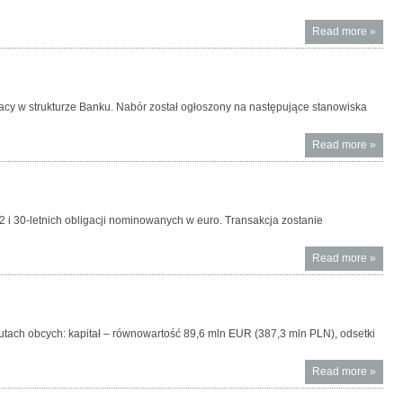
okresi
przez 
stycze
Komite
Read more
About
»
wrzesi
Minist
Wycen
2016 r.
obligac
w euro
racy w strukturze Banku. Nabór został ogłoszony na następujące stanowiska
Read more
About
»
Wolne
stanow
pracy 
AIIB
 i 30-letnich obligacji nominowanych w euro. Transakcja zostanie
Read more
About
»
Emisja
obligac
w euro
tach obcych: kapitał – równowartość 89,6 mln EUR (387,3 mln PLN), odsetki
Read more
About 
»
środk