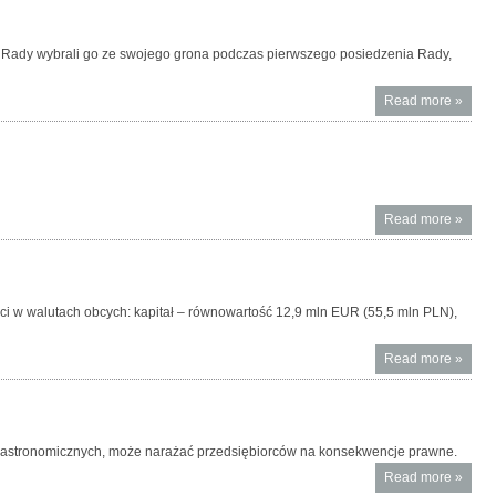
walut
we
wrześn
 Rady wybrali go ze swojego grona podczas pierwszego posiedzenia Rady,
2016 r.
Read more
About 
»
posied
Rady 
Przeci
Unikan
Opoda
Read more
About
»
Trybun
Sprawi
UE ws. 
ustawy
ci w walutach obcych: kapitał – równowartość 12,9 mln EUR (55,5 mln PLN),
hazar
Read more
About 
»
środk
walut
w sier
2016 r.
ch gastronomicznych, może narażać przedsiębiorców na konsekwencje prawne.
Read more
About
»