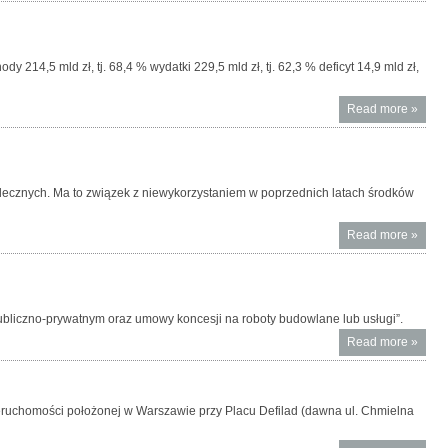
Uwaga
urządz
gier n
autom
14,5 mld zł, tj. 68,4 % wydatki 229,5 mld zł, tj. 62,3 % deficyt 14,9 mld zł,
poza
kasyn
Read more
About
»
gry
Szacu
wykon
budże
państ
mlecznych. Ma to związek z niewykorzystaniem w poprzednich latach środków
okresi
stycze
Read more
About 
»
sierpi
do pos
2016 r.
sprze
w bar
mlecz
bliczno-prywatnym oraz umowy koncesji na roboty budowlane lub usługi”.
Read more
About 
»
Stand
Rachu
Nr 10
eruchomości położonej w Warszawie przy Placu Defilad (dawna ul. Chmielna