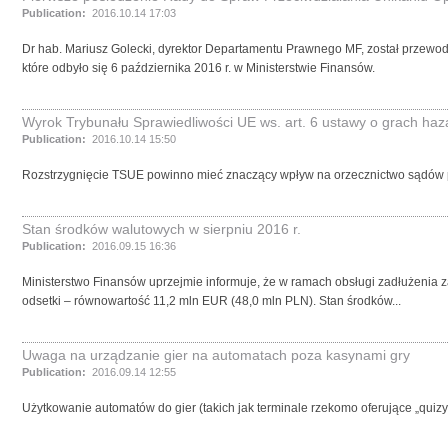
Publication:
2016.10.14 17:03
Dr hab. Mariusz Golecki, dyrektor Departamentu Prawnego MF, został przew
które odbyło się 6 października 2016 r. w Ministerstwie Finansów.
Wyrok Trybunału Sprawiedliwości UE ws. art. 6 ustawy o grach ha
Publication:
2016.10.14 15:50
Rozstrzygnięcie TSUE powinno mieć znaczący wpływ na orzecznictwo sądó
Stan środków walutowych w sierpniu 2016 r.
Publication:
2016.09.15 16:36
Ministerstwo Finansów uprzejmie informuje, że w ramach obsługi zadłużenia 
odsetki – równowartość 11,2 mln EUR (48,0 mln PLN). Stan środków...
Uwaga na urządzanie gier na automatach poza kasynami gry
Publication:
2016.09.14 12:55
Użytkowanie automatów do gier (takich jak terminale rzekomo oferujące „qui