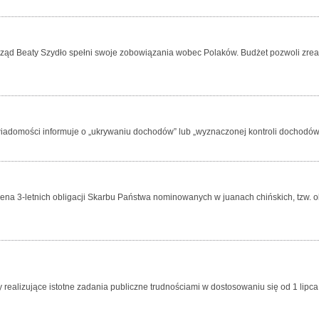
, a rząd Beaty Szydło spełni swoje zobowiązania wobec Polaków. Budżet pozwoli zre
 wiadomości informuje o „ukrywaniu dochodów” lub „wyznaczonej kontroli dochodów
ena 3-letnich obligacji Skarbu Państwa nominowanych w juanach chińskich, tzw. ob
 realizujące istotne zadania publiczne trudnościami w dostosowaniu się od 1 lipc