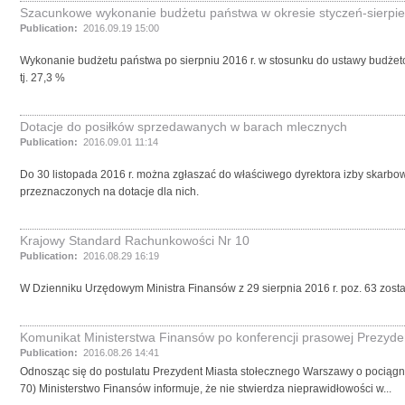
Szacunkowe wykonanie budżetu państwa w okresie styczeń-sierpie
Publication:
2016.09.19 15:00
Wykonanie budżetu państwa po sierpniu 2016 r. w stosunku do ustawy budżetowej
tj. 27,3 %
Dotacje do posiłków sprzedawanych w barach mlecznych
Publication:
2016.09.01 11:14
Do 30 listopada 2016 r. można zgłaszać do właściwego dyrektora izby skarbo
przeznaczonych na dotacje dla nich.
Krajowy Standard Rachunkowości Nr 10
Publication:
2016.08.29 16:19
W Dzienniku Urzędowym Ministra Finansów z 29 sierpnia 2016 r. poz. 63 zos
Komunikat Ministerstwa Finansów po konferencji prasowej Prezyden
Publication:
2016.08.26 14:41
Odnosząc się do postulatu Prezydent Miasta stołecznego Warszawy o pociągn
70) Ministerstwo Finansów informuje, że nie stwierdza nieprawidłowości w...