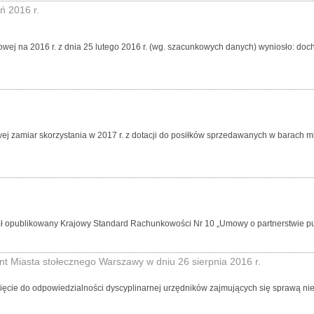
ń 2016 r.
 na 2016 r. z dnia 25 lutego 2016 r. (wg. szacunkowych danych) wyniosło: dochody 2
wej zamiar skorzystania w 2017 r. z dotacji do posiłków sprzedawanych w barach 
tał opublikowany Krajowy Standard Rachunkowości Nr 10 „Umowy o partnerstwie pu
t Miasta stołecznego Warszawy w dniu 26 sierpnia 2016 r.
ięcie do odpowiedzialności dyscyplinarnej urzędników zajmujących się sprawą ni