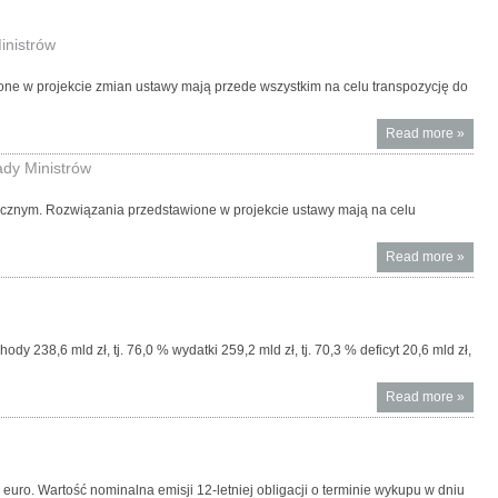
inistrów
one w projekcie zmian ustawy mają przede wszystkim na celu transpozycję do
Read more
About 
»
ustawy
ady Ministrów
zmiani
ustawy
ublicznym. Rozwiązania przedstawione w projekcie ustawy mają na celu
rachu
oraz u
Read more
About 
»
Krajo
ustawy
Rejest
biegły
Sądo
rewide
został 
ich
przez 
238,6 mld zł, tj. 76,0 % wydatki 259,2 mld zł, tj. 70,3 % deficyt 20,6 mld zł,
samorz
Komite
firmac
Minist
Read more
About
»
audyto
Szacu
oraz o
wykon
nadzo
budże
publi
państ
przyjęt
euro. Wartość nominalna emisji 12-letniej obligacji o terminie wykupu w dniu