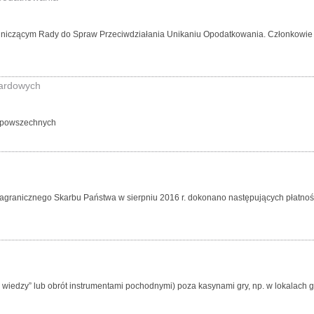
odniczącym Rady do Spraw Przeciwdziałania Unikaniu Opodatkowania. Członkowie
zardowych
w powszechnych
zagranicznego Skarbu Państwa w sierpniu 2016 r. dokonano następujących płatnoś
zy wiedzy” lub obrót instrumentami pochodnymi) poza kasynami gry, np. w lokala