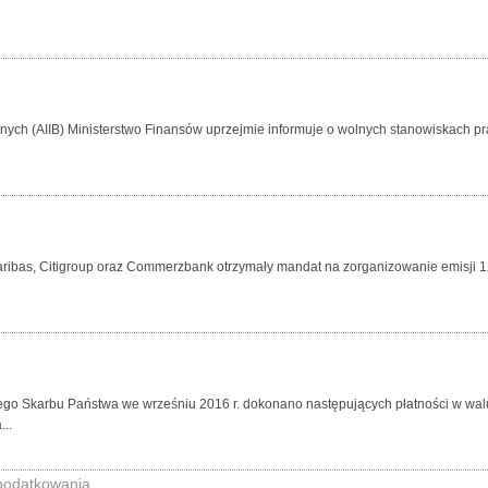
alnych (AIIB) Ministerstwo Finansów uprzejmie informuje o wolnych stanowiskach p
aribas, Citigroup oraz Commerzbank otrzymały mandat na zorganizowanie emisji 12
ego Skarbu Państwa we wrześniu 2016 r. dokonano następujących płatności w walu
..
Opodatkowania