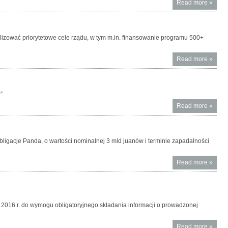
Read more
About
»
Komun
Minist
Finan
alizować priorytetowe cele rządu, w tym m.in. finansowanie programu 500+
po
konfer
Read more
About
»
praso
Rząd
Prezyd
przyjął
Miasta
wstępn
stołec
”
projekt
Warsz
Read more
About
»
ustaw
dniu 2
Uwaga
budże
sierpn
fałszy
na rok
2016 r.
e-mail
2017
ligacje Panda, o wartości nominalnej 3 mld juanów i terminie zapadalności
na tem
kontrol
Read more
About
»
docho
obligac
nomin
w jua
chińsk
a 2016 r. do wymogu obligatoryjnego składania informacji o prowadzonej
Read more
About
»