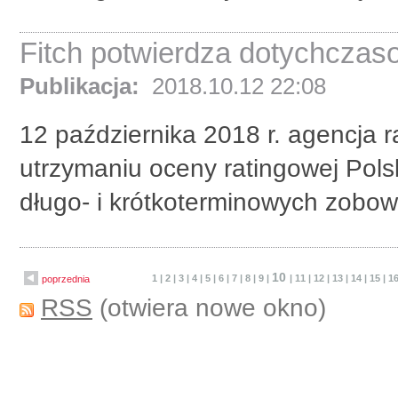
Fitch potwierdza dotychczaso
Publikacja:
2018.10.12 22:08
12 października 2018 r. agencja r
utrzymaniu oceny ratingowej Pols
długo- i krótkoterminowych zobow
10
1
|
2
|
3
|
4
|
5
|
6
|
7
|
8
|
9
|
|
11
|
12
|
13
|
14
|
15
|
1
poprzednia
RSS
(otwiera nowe okno)